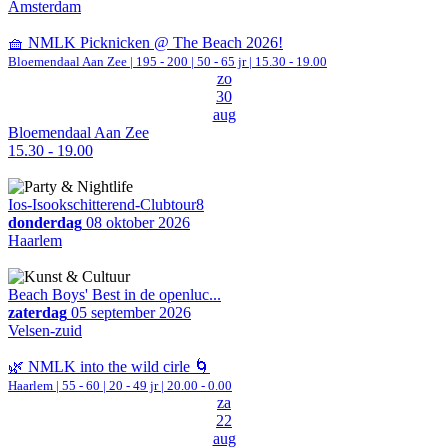
Amsterdam
🧺 NMLK Picknicken @ The Beach 2026!
Bloemendaal Aan Zee
|
195 - 200 | 50 - 65 jr |
15.30 - 19.00
zo
30
aug
Bloemendaal Aan Zee
15.30 - 19.00
Ios-Isookschitterend-Clubtour8
donderdag
08 oktober 2026
Haarlem
Beach Boys' Best in de openluc...
zaterdag
05 september 2026
Velsen-zuid
🌿 NMLK into the wild cirle 🌀
Haarlem
|
55 - 60 | 20 - 49 jr |
20.00 - 0.00
za
22
aug