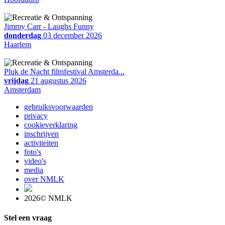
Jimmy Carr - Laughs Funny
donderdag
03 december 2026
Haarlem
Pluk de Nacht filmfestival Amsterda...
vrijdag
21 augustus 2026
Amsterdam
gebruiksvoorwaarden
privacy
cookieverklaring
inschrijven
activiteiten
foto's
video's
media
over NMLK
2026© NMLK
Stel een vraag