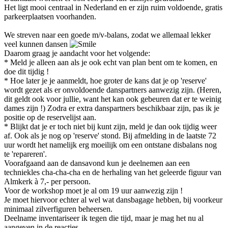
Het ligt mooi centraal in Nederland en er zijn ruim voldoende, gratis
parkeerplaatsen voorhanden.
We streven naar een goede m/v-balans, zodat we allemaal lekker
veel kunnen dansen
Daarom graag je aandacht voor het volgende:
* Meld je alleen aan als je ook echt van plan bent om te komen, en
doe dit tijdig !
* Hoe later je je aanmeldt, hoe groter de kans dat je op 'reserve'
wordt gezet als er onvoldoende danspartners aanwezig zijn. (Heren,
dit geldt ook voor jullie, want het kan ook gebeuren dat er te weinig
dames zijn !) Zodra er extra danspartners beschikbaar zijn, pas ik je
positie op de reservelijst aan.
* Blijkt dat je er toch niet bij kunt zijn, meld je dan ook tijdig weer
af. Ook als je nog op 'reserve' stond. Bij afmelding in de laatste 72
uur wordt het namelijk erg moeilijk om een ontstane disbalans nog
te 'repareren'.
Voorafgaand aan de dansavond kun je deelnemen aan een
techniekles cha-cha-cha en de herhaling van het geleerde figuur van
Almkerk à 7,- per persoon.
Voor de workshop moet je al om 19 uur aanwezig zijn !
Je moet hiervoor echter al wel wat dansbagage hebben, bij voorkeur
minimaal zilverfiguren beheersen.
Deelname inventariseer ik tegen die tijd, maar je mag het nu al
aangeven in de reacties.