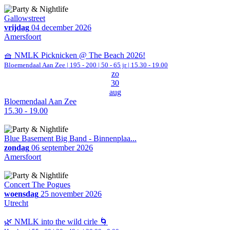
Gallowstreet
vrijdag
04 december 2026
Amersfoort
🧺 NMLK Picknicken @ The Beach 2026!
Bloemendaal Aan Zee
|
195 - 200 | 50 - 65 jr |
15.30 - 19.00
zo
30
aug
Bloemendaal Aan Zee
15.30 - 19.00
Blue Basement Big Band - Binnenplaa...
zondag
06 september 2026
Amersfoort
Concert The Pogues
woensdag
25 november 2026
Utrecht
🌿 NMLK into the wild cirle 🌀