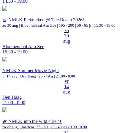
14.30 - 19.00
🧺 NMLK Picknicken @ The Beach 2026!
zo 30 aug |
Bloemendaal Aan Zee
|
195 - 200 | 50 - 65 jr |
15.30 - 19.00
zo
30
aug
Bloemendaal Aan Zee
15.30 - 19.00
NMLK Summer Movie Night
vr 14 aug |
Den Haag
| 25 - 49 jr |
21.00 - 0.00
vr
14
aug
Den Haag
21.00 - 0.00
🌿 NMLK into the wild cirle 🌀
za 22 aug |
Haarlem
|
55 - 60 | 20 - 49 jr |
20.00 - 0.00
za