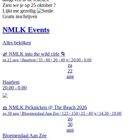
Zien we je op 25 oktober ?
Lijkt me gezellig
Gratis inschrijven
NMLK Events
Alles bekijken
🌿 NMLK into the wild cirle 🌀
za 22 aug |
Haarlem
|
55 - 60 | 20 - 49 jr |
20.00 - 0.00
za
22
aug
Haarlem
20.00 - 0.00
🧺 NMLK Picknicken @ The Beach 2026
zo 30 aug |
Bloemendaal Aan Zee
|
123 - 150 | 25 - 49 jr |
14.30 - 19.00
zo
30
aug
Bloemendaal Aan Zee