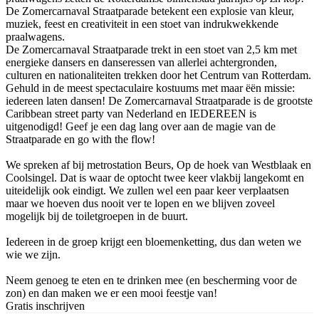
De Zomercarnaval Straatparade betekent een explosie van kleur,
muziek, feest en creativiteit in een stoet van indrukwekkende
praalwagens.
De Zomercarnaval Straatparade trekt in een stoet van 2,5 km met
energieke dansers en danseressen van allerlei achtergronden,
culturen en nationaliteiten trekken door het Centrum van Rotterdam.
Gehuld in de meest spectaculaire kostuums met maar ëën missie:
iedereen laten dansen! De Zomercarnaval Straatparade is de grootste
Caribbean street party van Nederland en IEDEREEN is
uitgenodigd! Geef je een dag lang over aan de magie van de
Straatparade en go with the flow!
We spreken af bij metrostation Beurs, Op de hoek van Westblaak en
Coolsingel. Dat is waar de optocht twee keer vlakbij langekomt en
uiteidelijk ook eindigt. We zullen wel een paar keer verplaatsen
maar we hoeven dus nooit ver te lopen en we blijven zoveel
mogelijk bij de toiletgroepen in de buurt.
Iedereen in de groep krijgt een bloemenketting, dus dan weten we
wie we zijn.
Neem genoeg te eten en te drinken mee (en bescherming voor de
zon) en dan maken we er een mooi feestje van!
Gratis inschrijven