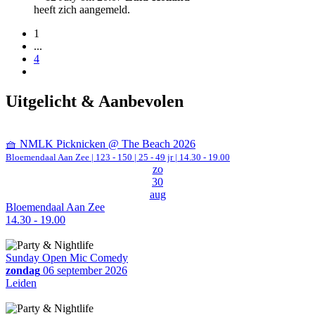
heeft zich aangemeld.
1
...
4
Uitgelicht & Aanbevolen
🧺 NMLK Picknicken @ The Beach 2026
Bloemendaal Aan Zee
|
123 - 150 | 25 - 49 jr |
14.30 - 19.00
zo
30
aug
Bloemendaal Aan Zee
14.30 - 19.00
Sunday Open Mic Comedy
zondag
06 september 2026
Leiden