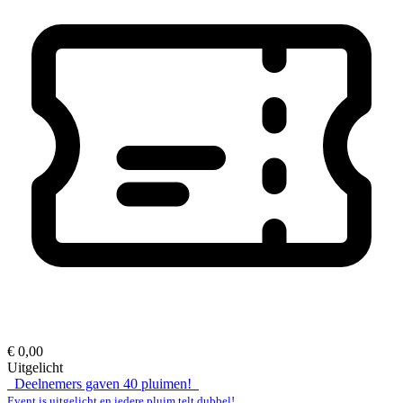
€ 0,00
Uitgelicht
Deelnemers gaven
40
pluimen!
Event is uitgelicht en iedere pluim telt dubbel!