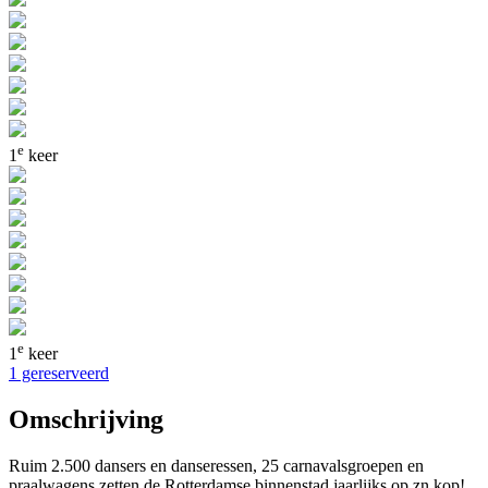
e
1
keer
e
1
keer
1 gereserveerd
Omschrijving
Ruim 2.500 dansers en danseressen, 25 carnavalsgroepen en
praalwagens zetten de Rotterdamse binnenstad jaarlijks op zn kop!