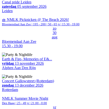
Canal pride Leiden
zaterdag
05 september 2026
Leiden
🧺 NMLK Picknicken @ The Beach 2026!
Bloemendaal Aan Zee
|
195 - 200 | 50 - 65 jr |
15.30 - 19.00
zo
30
aug
Bloemendaal Aan Zee
15.30 - 19.00
Earth & Fire- Memories of E&...
vrijdag
13 november 2026
Alphen Aan Den Rijn
Concert Gallowstreet (Rotterdam)
zondag
13 december 2026
Rotterdam
NMLK Summer Movie Night
Den Haag
| 25 - 49 jr |
21.00 - 0.00
vr