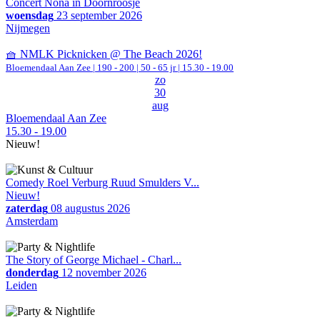
Concert Nona in Doornroosje
woensdag
23 september 2026
Nijmegen
🧺 NMLK Picknicken @ The Beach 2026!
Bloemendaal Aan Zee
|
190 - 200 | 50 - 65 jr |
15.30 - 19.00
zo
30
aug
Bloemendaal Aan Zee
15.30 - 19.00
Nieuw!
Comedy Roel Verburg Ruud Smulders V...
Nieuw!
zaterdag
08 augustus 2026
Amsterdam
The Story of George Michael - Charl...
donderdag
12 november 2026
Leiden