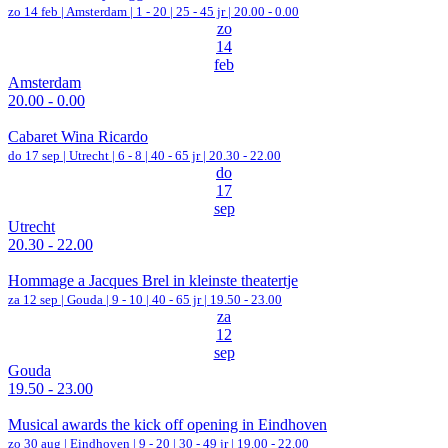
zo 14 feb |
Amsterdam
|
1 - 20 | 25 - 45 jr |
20.00 - 0.00
zo
14
feb
Amsterdam
20.00 - 0.00
Cabaret Wina Ricardo
do 17 sep |
Utrecht
|
6 - 8 | 40 - 65 jr |
20.30 - 22.00
do
17
sep
Utrecht
20.30 - 22.00
Hommage a Jacques Brel in kleinste theatertje
za 12 sep |
Gouda
|
9 - 10 | 40 - 65 jr |
19.50 - 23.00
za
12
sep
Gouda
19.50 - 23.00
Musical awards the kick off opening in Eindhoven
zo 30 aug |
Eindhoven
|
9 - 20 | 30 - 49 jr |
19.00 - 22.00