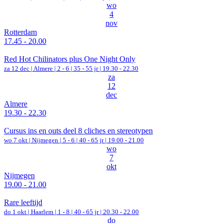
wo
4
nov
Rotterdam
17.45 - 20.00
Red Hot Chilinators plus One Night Only
za 12 dec |
Almere
|
2 - 6 | 35 - 55 jr |
19.30 - 22.30
za
12
dec
Almere
19.30 - 22.30
Cursus ins en outs deel 8 cliches en stereotypen
wo 7 okt |
Nijmegen
|
5 - 6 | 40 - 65 jr |
19.00 - 21.00
wo
7
okt
Nijmegen
19.00 - 21.00
Rare leeftijd
do 1 okt |
Haarlem
|
1 - 8 | 40 - 65 jr |
20.30 - 22.00
do