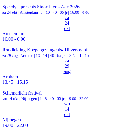
Speedy J presents Stoor Live - Ade 2026
za 24 okt |
Amsterdam
|
5 - 10 | 40 - 65 jr |
16.00 - 0.00
za
24
okt
Amsterdam
16.00 - 0.00
Rondleiding Koepelgevangenis- Uitverkocht
za 29 aug |
Arnhem
|
13 - 14 | 40 - 65 jr |
13.45 - 15.15
za
29
aug
Arnhem
13.45 - 15.15
Schemerlicht festival
wo 14 okt |
Nijmegen
|
1 - 8 | 40 - 65 jr |
19.00 - 22.00
wo
14
okt
Nijmegen
19.00 - 22.00