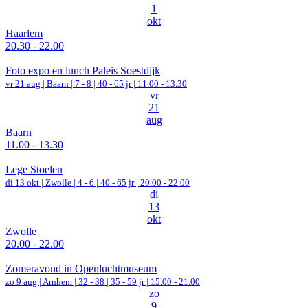
1
okt
Haarlem
20.30 - 22.00
Foto expo en lunch Paleis Soestdijk
vr 21 aug |
Baarn
|
7 - 8 | 40 - 65 jr |
11.00 - 13.30
vr
21
aug
Baarn
11.00 - 13.30
Lege Stoelen
di 13 okt |
Zwolle
|
4 - 6 | 40 - 65 jr |
20.00 - 22.00
di
13
okt
Zwolle
20.00 - 22.00
Zomeravond in Openluchtmuseum
zo 9 aug |
Arnhem
|
32 - 38 | 35 - 59 jr |
15.00 - 21.00
zo
9