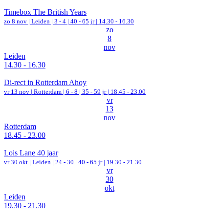
Timebox The British Years
zo 8 nov |
Leiden
|
3 - 4 | 40 - 65 jr |
14.30 - 16.30
zo
8
nov
Leiden
14.30 - 16.30
Di-rect in Rotterdam Ahoy
vr 13 nov |
Rotterdam
|
6 - 8 | 35 - 59 jr |
18.45 - 23.00
vr
13
nov
Rotterdam
18.45 - 23.00
Lois Lane 40 jaar
vr 30 okt |
Leiden
|
24 - 30 | 40 - 65 jr |
19.30 - 21.30
vr
30
okt
Leiden
19.30 - 21.30