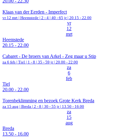
20.00 - 22.30
Klaas van der Eerden - Imperfect
vr 12 mrt |
Heemstede
|
2 - 4 | 40 - 65 jr |
20.15 - 22.00
vr
12
mrt
Heemstede
20.15 - 22.00
Cabaret - De broers van Arkel - Zeg maar u Stip
za 6 feb |
Tiel
|
1 - 8 | 35 - 59 jr |
20.00 - 22.00
za
6
feb
Tiel
20.00 - 22.00
Torenbeklimming en bezoek Grote Kerk Breda
za 15 aug |
Breda
|
2 - 8 | 30 - 55 jr |
13.50 - 16.00
za
15
aug
Breda
13.50 - 16.00