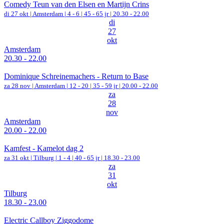
Comedy Teun van den Elsen en Martijn Crins
di 27 okt |
Amsterdam
|
4 - 6 | 45 - 65 jr |
20.30 - 22.00
di
27
okt
Amsterdam
20.30 - 22.00
Dominique Schreinemachers - Return to Base
za 28 nov |
Amsterdam
|
12 - 20 | 35 - 59 jr |
20.00 - 22.00
za
28
nov
Amsterdam
20.00 - 22.00
Kamfest - Kamelot dag 2
za 31 okt |
Tilburg
|
1 - 4 | 40 - 65 jr |
18.30 - 23.00
za
31
okt
Tilburg
18.30 - 23.00
Electric Callboy Ziggodome