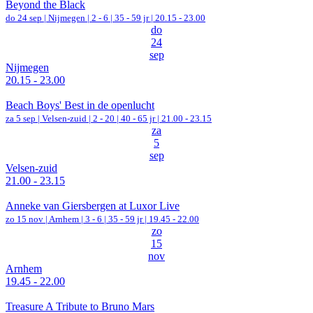
Beyond the Black
do 24 sep |
Nijmegen
|
2 - 6 | 35 - 59 jr |
20.15 - 23.00
do
24
sep
Nijmegen
20.15 - 23.00
Beach Boys' Best in de openlucht
za 5 sep |
Velsen-zuid
|
2 - 20 | 40 - 65 jr |
21.00 - 23.15
za
5
sep
Velsen-zuid
21.00 - 23.15
Anneke van Giersbergen at Luxor Live
zo 15 nov |
Arnhem
|
3 - 6 | 35 - 59 jr |
19.45 - 22.00
zo
15
nov
Arnhem
19.45 - 22.00
Treasure A Tribute to Bruno Mars