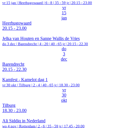
vr 15 jan |
Heerhugowaard
|
6 - 8 | 35 - 59 jr |
20.15 - 23.00
vr
15
jan
Heerhugowaard
20.15 - 23.00
Jelka van Houten en Sanne Wallis de Vries
do 3 dec |
Barendrecht
|
4 - 20 | 40 - 65 jr |
20.15 - 22.30
do
3
dec
Barendrecht
20.15 - 22.30
Kamfest - Kamelot dag 1
vr 30 okt |
Tilburg
|
2 - 4 | 40 - 65 jr |
18.30 - 23.00
vr
30
okt
Tilburg
18.30 - 23.00
Ali Siddiq in Nederland
wo 4 nov |
Rotterdam
|
2 - 6 | 35 - 59 jr |
17.45 - 20.00