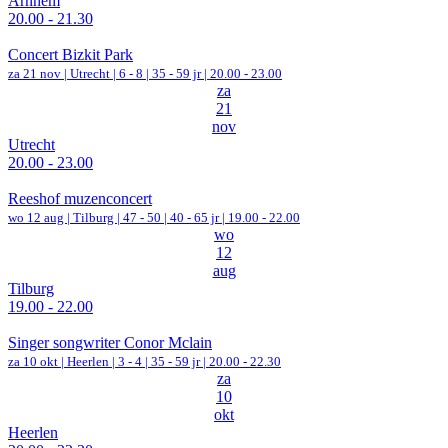
Arnhem
20.00 - 21.30
Concert Bizkit Park
za 21 nov |
Utrecht
|
6 - 8 | 35 - 59 jr |
20.00 - 23.00
za
21
nov
Utrecht
20.00 - 23.00
Reeshof muzenconcert
wo 12 aug |
Tilburg
|
47 - 50 | 40 - 65 jr |
19.00 - 22.00
wo
12
aug
Tilburg
19.00 - 22.00
Singer songwriter Conor Mclain
za 10 okt |
Heerlen
|
3 - 4 | 35 - 59 jr |
20.00 - 22.30
za
10
okt
Heerlen