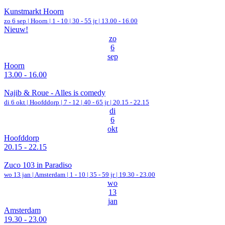
Kunstmarkt Hoorn
zo 6 sep |
Hoorn
|
1 - 10 | 30 - 55 jr |
13.00 - 16.00
Nieuw!
zo
6
sep
Hoorn
13.00 - 16.00
Najib & Roue - Alles is comedy
di 6 okt |
Hoofddorp
|
7 - 12 | 40 - 65 jr |
20.15 - 22.15
di
6
okt
Hoofddorp
20.15 - 22.15
Zuco 103 in Paradiso
wo 13 jan |
Amsterdam
|
1 - 10 | 35 - 59 jr |
19.30 - 23.00
wo
13
jan
Amsterdam
19.30 - 23.00