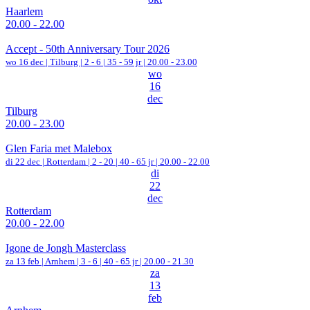
Haarlem
20.00 - 22.00
Accept - 50th Anniversary Tour 2026
wo 16 dec |
Tilburg
|
2 - 6 | 35 - 59 jr |
20.00 - 23.00
wo
16
dec
Tilburg
20.00 - 23.00
Glen Faria met Malebox
di 22 dec |
Rotterdam
|
2 - 20 | 40 - 65 jr |
20.00 - 22.00
di
22
dec
Rotterdam
20.00 - 22.00
Igone de Jongh Masterclass
za 13 feb |
Arnhem
|
3 - 6 | 40 - 65 jr |
20.00 - 21.30
za
13
feb