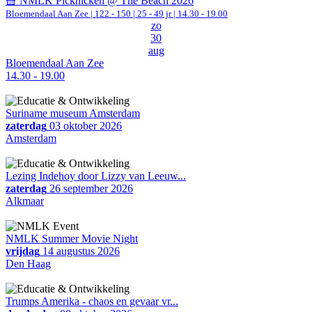
🧺 NMLK Picknicken @ The Beach 2026
Bloemendaal Aan Zee
|
122 - 150 | 25 - 49 jr |
14.30 - 19.00
zo
30
aug
Bloemendaal Aan Zee
14.30 - 19.00
Suriname museum Amsterdam
zaterdag
03 oktober 2026
Amsterdam
Lezing Indehoy door Lizzy van Leeuw...
zaterdag
26 september 2026
Alkmaar
NMLK Summer Movie Night
vrijdag
14 augustus 2026
Den Haag
Trumps Amerika - chaos en gevaar vr...