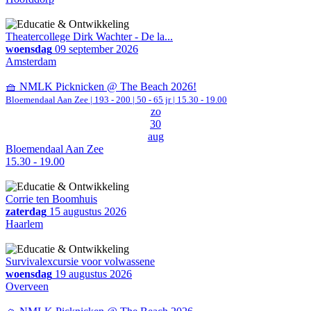
Theatercollege Dirk Wachter - De la...
woensdag
09 september 2026
Amsterdam
🧺 NMLK Picknicken @ The Beach 2026!
Bloemendaal Aan Zee
|
193 - 200 | 50 - 65 jr |
15.30 - 19.00
zo
30
aug
Bloemendaal Aan Zee
15.30 - 19.00
Corrie ten Boomhuis
zaterdag
15 augustus 2026
Haarlem
Survivalexcursie voor volwassene
woensdag
19 augustus 2026
Overveen