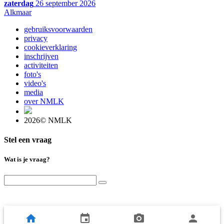
zaterdag
26 september 2026
Alkmaar
gebruiksvoorwaarden
privacy
cookieverklaring
inschrijven
activiteiten
foto's
video's
media
over NMLK
2026© NMLK
Stel een vraag
Wat is je vraag?