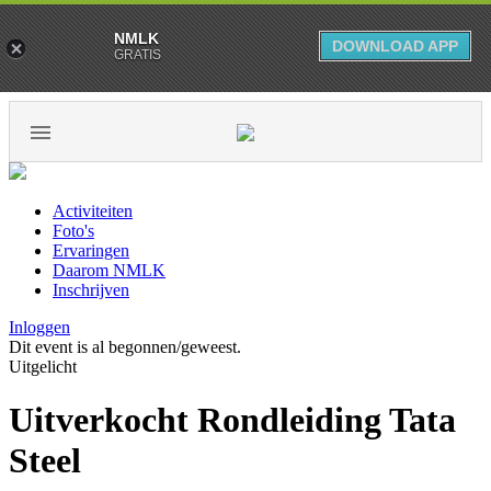
NMLK
DOWNLOAD APP
GRATIS
Activiteiten
Foto's
Ervaringen
Daarom NMLK
Inschrijven
Inloggen
Dit event is al begonnen/geweest.
Uitgelicht
Uitverkocht Rondleiding Tata
Steel