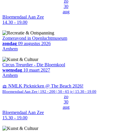
zo
30
aug
Bloemendaal Aan Zee
14.30 - 19.00
Zomeravond in Openluchtmuseum
zondag
09 augustus 2026
Arnhem
Circus Treurdier - Die Bloemkool
woensdag
10 maart 2027
Arnhem
🧺 NMLK Picknicken @ The Beach 2026!
Bloemendaal Aan Zee
|
192 - 200 | 50 - 65 jr |
15.30 - 19.00
zo
30
aug
Bloemendaal Aan Zee
15.30 - 19.00