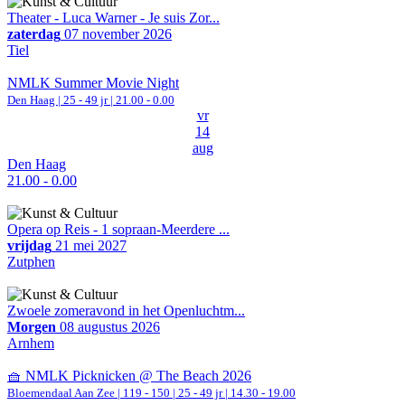
Theater - Luca Warner - Je suis Zor...
zaterdag
07 november 2026
Tiel
NMLK Summer Movie Night
Den Haag
| 25 - 49 jr |
21.00 - 0.00
vr
14
aug
Den Haag
21.00 - 0.00
Opera op Reis - 1 sopraan-Meerdere ...
vrijdag
21 mei 2027
Zutphen
Zwoele zomeravond in het Openluchtm...
Morgen
08 augustus 2026
Arnhem
🧺 NMLK Picknicken @ The Beach 2026
Bloemendaal Aan Zee
|
119 - 150 | 25 - 49 jr |
14.30 - 19.00