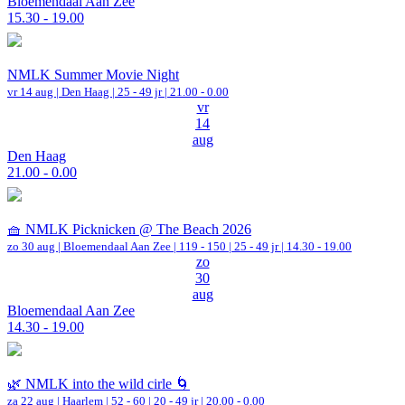
Bloemendaal Aan Zee
15.30 - 19.00
NMLK Summer Movie Night
vr 14 aug |
Den Haag
| 25 - 49 jr |
21.00 - 0.00
vr
14
aug
Den Haag
21.00 - 0.00
🧺 NMLK Picknicken @ The Beach 2026
zo 30 aug |
Bloemendaal Aan Zee
|
119 - 150 | 25 - 49 jr |
14.30 - 19.00
zo
30
aug
Bloemendaal Aan Zee
14.30 - 19.00
🌿 NMLK into the wild cirle 🌀
za 22 aug |
Haarlem
|
52 - 60 | 20 - 49 jr |
20.00 - 0.00