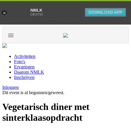
NMLK
DOWNLOAD APP
GRATIS
Activiteiten
Foto's
Ervaringen
Daarom NMLK
Inschrijven
Inloggen
Dit event is al begonnen/geweest.
Vegetarisch diner met
sinterklaasopdracht