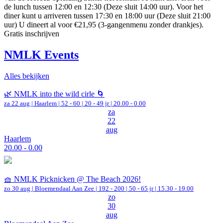
de lunch tussen 12:00 en 12:30 (Deze sluit 14:00 uur). Voor het
diner kunt u arriveren tussen 17:30 en 18:00 uur (Deze sluit 21:00
uur) U dineert al voor €21,95 (3-gangenmenu zonder drankjes).
Gratis inschrijven
NMLK Events
Alles bekijken
🌿 NMLK into the wild cirle 🌀
za 22 aug |
Haarlem
|
52 - 60 | 20 - 49 jr |
20.00 - 0.00
za
22
aug
Haarlem
20.00 - 0.00
🧺 NMLK Picknicken @ The Beach 2026!
zo 30 aug |
Bloemendaal Aan Zee
|
192 - 200 | 50 - 65 jr |
15.30 - 19.00
zo
30
aug