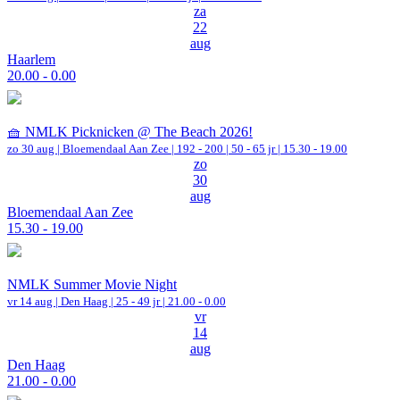
za
22
aug
Haarlem
20.00 - 0.00
🧺 NMLK Picknicken @ The Beach 2026!
zo 30 aug |
Bloemendaal Aan Zee
|
192 - 200 | 50 - 65 jr |
15.30 - 19.00
zo
30
aug
Bloemendaal Aan Zee
15.30 - 19.00
NMLK Summer Movie Night
vr 14 aug |
Den Haag
| 25 - 49 jr |
21.00 - 0.00
vr
14
aug
Den Haag
21.00 - 0.00