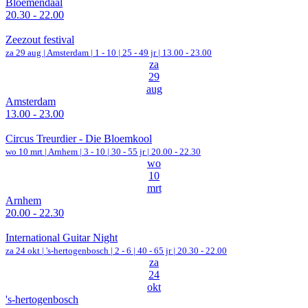
Bloemendaal
20.30 - 22.00
Zeezout festival
za 29 aug |
Amsterdam
|
1 - 10 | 25 - 49 jr |
13.00 - 23.00
za
29
aug
Amsterdam
13.00 - 23.00
Circus Treurdier - Die Bloemkool
wo 10 mrt |
Arnhem
|
3 - 10 | 30 - 55 jr |
20.00 - 22.30
wo
10
mrt
Arnhem
20.00 - 22.30
International Guitar Night
za 24 okt |
's-hertogenbosch
|
2 - 6 | 40 - 65 jr |
20.30 - 22.00
za
24
okt
's-hertogenbosch