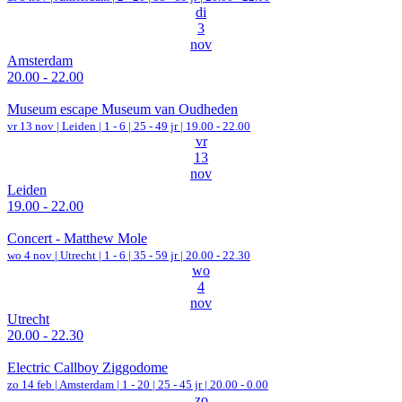
di
3
nov
Amsterdam
20.00 - 22.00
Museum escape Museum van Oudheden
vr 13 nov |
Leiden
|
1 - 6 | 25 - 49 jr |
19.00 - 22.00
vr
13
nov
Leiden
19.00 - 22.00
Concert - Matthew Mole
wo 4 nov |
Utrecht
|
1 - 6 | 35 - 59 jr |
20.00 - 22.30
wo
4
nov
Utrecht
20.00 - 22.30
Electric Callboy Ziggodome
zo 14 feb |
Amsterdam
|
1 - 20 | 25 - 45 jr |
20.00 - 0.00
zo