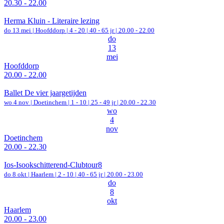
20.30 - 22.00
Herma Kluin - Literaire lezing
do 13 mei |
Hoofddorp
|
4 - 20 | 40 - 65 jr |
20.00 - 22.00
do
13
mei
Hoofddorp
20.00 - 22.00
Ballet De vier jaargetijden
wo 4 nov |
Doetinchem
|
1 - 10 | 25 - 49 jr |
20.00 - 22.30
wo
4
nov
Doetinchem
20.00 - 22.30
Ios-Isookschitterend-Clubtour8
do 8 okt |
Haarlem
|
2 - 10 | 40 - 65 jr |
20.00 - 23.00
do
8
okt
Haarlem
20.00 - 23.00