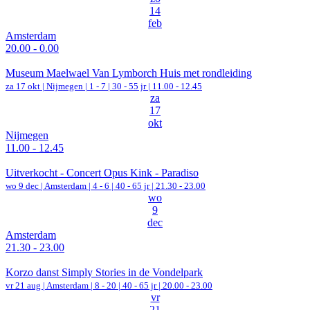
14
feb
Amsterdam
20.00 - 0.00
Museum Maelwael Van Lymborch Huis met rondleiding
za 17 okt |
Nijmegen
|
1 - 7 | 30 - 55 jr |
11.00 - 12.45
za
17
okt
Nijmegen
11.00 - 12.45
Uitverkocht - Concert Opus Kink - Paradiso
wo 9 dec |
Amsterdam
|
4 - 6 | 40 - 65 jr |
21.30 - 23.00
wo
9
dec
Amsterdam
21.30 - 23.00
Korzo danst Simply Stories in de Vondelpark
vr 21 aug |
Amsterdam
|
8 - 20 | 40 - 65 jr |
20.00 - 23.00
vr
21