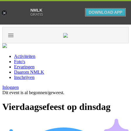
NMLK
DOWNLOAD APP
GRATIS
Activiteiten
Foto's
Ervaringen
Daarom NMLK
Inschrijven
Inloggen
Dit event is al begonnen/geweest.
Vierdaagsefeest op dinsdag