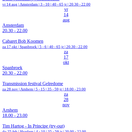
vr 14 aug |
Amsterdam
|
3 - 10 | 40 - 65 jr |
20.30 - 22.00
vr
14
aug
Amsterdam
20.30 - 22.00
Cabaret Bob Koomen
za 17 okt |
Spanbroek
|
5 - 6 | 40 - 65 jr |
20.30 - 22.00
za
17
okt
Spanbroek
20.30 - 22.00
Transmission festival Gelredome
za 28 nov |
Arnhem
|
5 - 15 | 35 - 59 jr |
18.00 - 23.00
za
28
nov
Arnhem
18.00 - 23.00
Tim Hartog - In Principe (try-out)
do 25 feb |
Haarlem
|
4 - 10 | 35 - 59 jr |
20.00 - 22.00