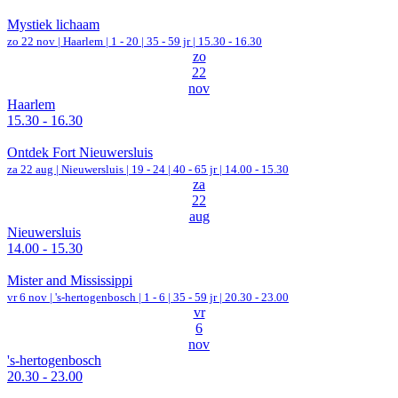
Mystiek lichaam
zo 22 nov |
Haarlem
|
1 - 20 | 35 - 59 jr |
15.30 - 16.30
zo
22
nov
Haarlem
15.30 - 16.30
Ontdek Fort Nieuwersluis
za 22 aug |
Nieuwersluis
|
19 - 24 | 40 - 65 jr |
14.00 - 15.30
za
22
aug
Nieuwersluis
14.00 - 15.30
Mister and Mississippi
vr 6 nov |
's-hertogenbosch
|
1 - 6 | 35 - 59 jr |
20.30 - 23.00
vr
6
nov
's-hertogenbosch
20.30 - 23.00