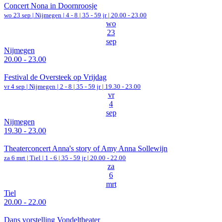
Concert Nona in Doornroosje
wo 23 sep |
Nijmegen
|
4 - 8 | 35 - 59 jr |
20.00 - 23.00
wo
23
sep
Nijmegen
20.00 - 23.00
Festival de Oversteek op Vrijdag
vr 4 sep |
Nijmegen
|
2 - 8 | 35 - 59 jr |
19.30 - 23.00
vr
4
sep
Nijmegen
19.30 - 23.00
Theaterconcert Anna's story of Amy Anna Sollewijn
za 6 mrt |
Tiel
|
1 - 6 | 35 - 59 jr |
20.00 - 22.00
za
6
mrt
Tiel
20.00 - 22.00
Dans vorstelling Vondeltheater