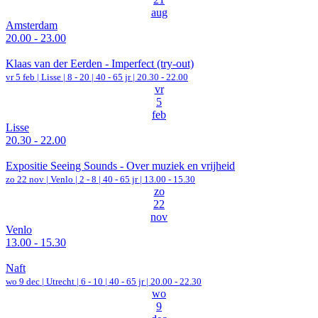
aug
Amsterdam
20.00 - 23.00
Klaas van der Eerden - Imperfect (try-out)
vr 5 feb |
Lisse
|
8 - 20 | 40 - 65 jr |
20.30 - 22.00
vr
5
feb
Lisse
20.30 - 22.00
Expositie Seeing Sounds - Over muziek en vrijheid
zo 22 nov |
Venlo
|
2 - 8 | 40 - 65 jr |
13.00 - 15.30
zo
22
nov
Venlo
13.00 - 15.30
Naft
wo 9 dec |
Utrecht
|
6 - 10 | 40 - 65 jr |
20.00 - 22.30
wo
9