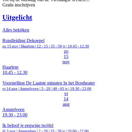
Gratis inschrijven
Uitgelicht
Alles bekijken
Rondleiding Dekoepel
zo 15 nov |
Haarlem
|
12 - 15 | 35 - 59 jr |
10.45 - 12.30
zo
15
nov
Haarlem
10.45 - 12.30
Voorstelling De Laatste minuten In het Bostheater
vr 14 aug |
Amstelveen
|
5 - 20 | 40 - 65 jr |
19.30 - 23.00
vr
14
aug
Amstelveen
19.30 - 23.00
Ik beloof je eeuwige twijfel
di 3 nov |
Amsterdam
|
2 - 20 | 35 - 59 jr |
20.00 - 22.00