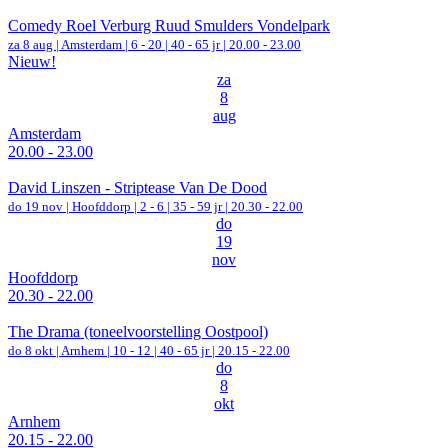
Comedy Roel Verburg Ruud Smulders Vondelpark
za 8 aug |
Amsterdam
|
6 - 20 | 40 - 65 jr |
20.00 - 23.00
Nieuw!
za
8
aug
Amsterdam
20.00 - 23.00
David Linszen - Striptease Van De Dood
do 19 nov |
Hoofddorp
|
2 - 6 | 35 - 59 jr |
20.30 - 22.00
do
19
nov
Hoofddorp
20.30 - 22.00
The Drama (toneelvoorstelling Oostpool)
do 8 okt |
Arnhem
|
10 - 12 | 40 - 65 jr |
20.15 - 22.00
do
8
okt
Arnhem
20.15 - 22.00