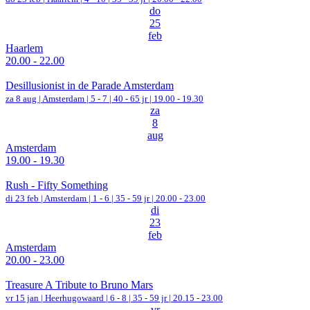
do
25
feb
Haarlem
20.00 - 22.00
Desillusionist in de Parade Amsterdam
za 8 aug |
Amsterdam
|
5 - 7 | 40 - 65 jr |
19.00 - 19.30
za
8
aug
Amsterdam
19.00 - 19.30
Rush - Fifty Something
di 23 feb |
Amsterdam
|
1 - 6 | 35 - 59 jr |
20.00 - 23.00
di
23
feb
Amsterdam
20.00 - 23.00
Treasure A Tribute to Bruno Mars
vr 15 jan |
Heerhugowaard
|
6 - 8 | 35 - 59 jr |
20.15 - 23.00
vr