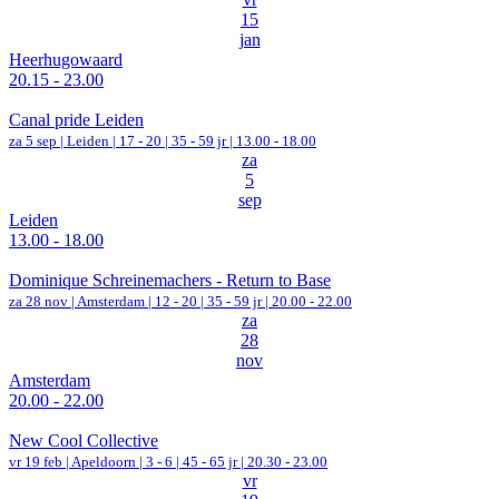
15
jan
Heerhugowaard
20.15 - 23.00
Canal pride Leiden
za 5 sep |
Leiden
|
17 - 20 | 35 - 59 jr |
13.00 - 18.00
za
5
sep
Leiden
13.00 - 18.00
Dominique Schreinemachers - Return to Base
za 28 nov |
Amsterdam
|
12 - 20 | 35 - 59 jr |
20.00 - 22.00
za
28
nov
Amsterdam
20.00 - 22.00
New Cool Collective
vr 19 feb |
Apeldoorn
|
3 - 6 | 45 - 65 jr |
20.30 - 23.00
vr