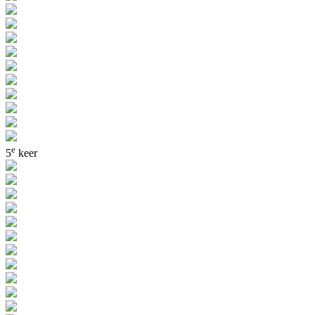
e
5
keer