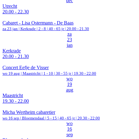
dec
Utrecht
20.00 - 22.30
Cabaret - Lisa Ostermann - De Baas
za 23 jan |
Kerkrade
|
2 - 8 | 40 - 65 jr |
20.00 - 21.30
za
23
jan
Kerkrade
20.00 - 21.30
Concert Eefje de Visser
wo 19 aug |
Maastricht
|
1 - 10 | 30 - 55 jr |
19.30 - 22.00
wo
19
aug
Maastricht
19.30 - 22.00
Micha Wertheim cabaretier
wo 16 sep |
Bloemendaal
|
5 - 15 | 40 - 65 jr |
20.30 - 22.00
wo
16
sep