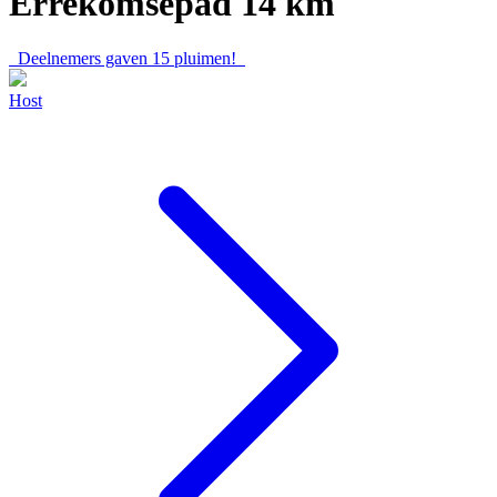
Errekomsepad 14 km
Deelnemers gaven
15
pluimen!
Host