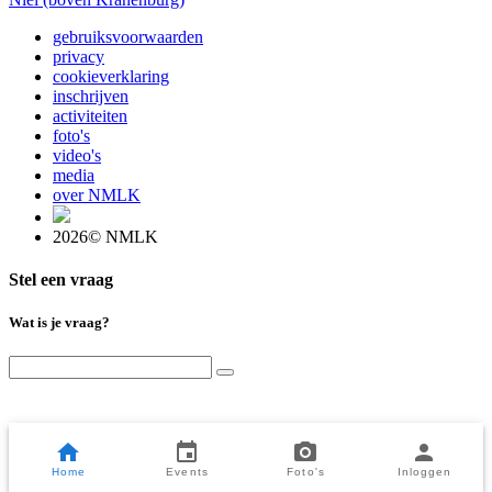
gebruiksvoorwaarden
privacy
cookieverklaring
inschrijven
activiteiten
foto's
video's
media
over NMLK
2026© NMLK
Stel een vraag
Wat is je vraag?
Home
Events
Foto's
Inloggen