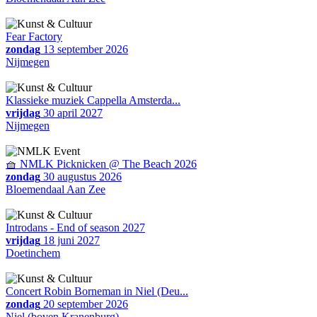
Fear Factory
zondag
13 september 2026
Nijmegen
Klassieke muziek Cappella Amsterda...
vrijdag
30 april 2027
Nijmegen
🧺 NMLK Picknicken @ The Beach 2026
zondag
30 augustus 2026
Bloemendaal Aan Zee
Introdans - End of season 2027
vrijdag
18 juni 2027
Doetinchem
Concert Robin Borneman in Niel (Deu...
zondag
20 september 2026
Niel (boven Kranenburg)