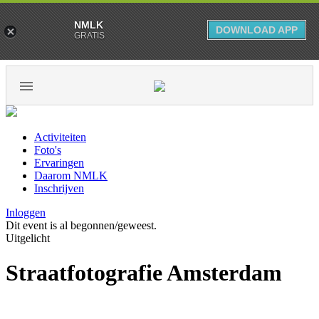
NMLK
DOWNLOAD APP
GRATIS
Activiteiten
Foto's
Ervaringen
Daarom NMLK
Inschrijven
Inloggen
Dit event is al begonnen/geweest.
Uitgelicht
Straatfotografie Amsterdam