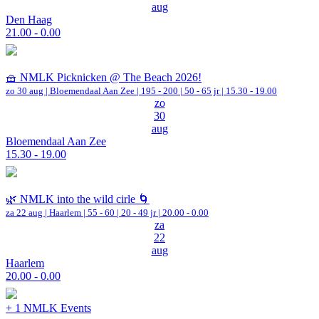
aug
Den Haag
21.00 - 0.00
🧺 NMLK Picknicken @ The Beach 2026!
zo 30 aug |
Bloemendaal Aan Zee
|
195 - 200 | 50 - 65 jr |
15.30 - 19.00
zo
30
aug
Bloemendaal Aan Zee
15.30 - 19.00
🌿 NMLK into the wild cirle 🌀
za 22 aug |
Haarlem
|
55 - 60 | 20 - 49 jr |
20.00 - 0.00
za
22
aug
Haarlem
20.00 - 0.00
+ 1 NMLK Events