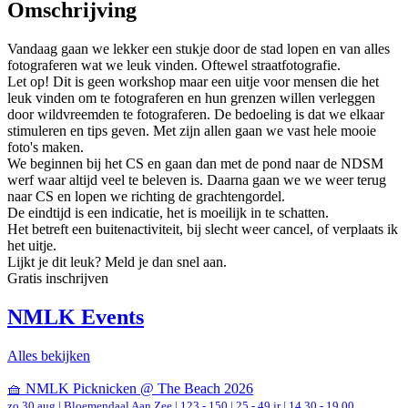
Omschrijving
Vandaag gaan we lekker een stukje door de stad lopen en van alles
fotograferen wat we leuk vinden. Oftewel straatfotografie.
Let op! Dit is geen workshop maar een uitje voor mensen die het
leuk vinden om te fotograferen en hun grenzen willen verleggen
door wildvreemden te fotograferen. De bedoeling is dat we elkaar
stimuleren en tips geven. Met zijn allen gaan we vast hele mooie
foto's maken.
We beginnen bij het CS en gaan dan met de pond naar de NDSM
werf waar altijd veel te beleven is. Daarna gaan we we weer terug
naar CS en lopen we richting de grachtengordel.
De eindtijd is een indicatie, het is moeilijk in te schatten.
Het betreft een buitenactiviteit, bij slecht weer cancel, of verplaats ik
het uitje.
Lijkt je dit leuk? Meld je dan snel aan.
Gratis inschrijven
NMLK Events
Alles bekijken
🧺 NMLK Picknicken @ The Beach 2026
zo 30 aug |
Bloemendaal Aan Zee
|
123 - 150 | 25 - 49 jr |
14.30 - 19.00