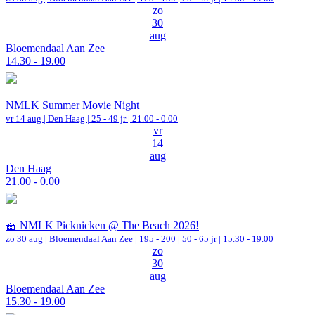
zo
30
aug
Bloemendaal Aan Zee
14.30 - 19.00
NMLK Summer Movie Night
vr 14 aug |
Den Haag
| 25 - 49 jr |
21.00 - 0.00
vr
14
aug
Den Haag
21.00 - 0.00
🧺 NMLK Picknicken @ The Beach 2026!
zo 30 aug |
Bloemendaal Aan Zee
|
195 - 200 | 50 - 65 jr |
15.30 - 19.00
zo
30
aug
Bloemendaal Aan Zee
15.30 - 19.00