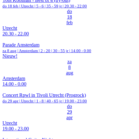
Tobi Kooiman - Best of 4 (try-out)
do 18 feb |
Utrecht
|
5 - 6 | 35 - 59 jr |
20.30 - 22.00
do
18
feb
Utrecht
20.30 - 22.00
Parade Amsterdam
za 8 aug |
Amsterdam
|
2 - 20 | 30 - 55 jr |
14.00 - 0.00
Nieuw!
za
8
aug
Amsterdam
14.00 - 0.00
Concert Rpwl in Tivoli Utrecht (Progrock)
do 29 apr |
Utrecht
|
1 - 8 | 40 - 65 jr |
19.00 - 23.00
do
29
apr
Utrecht
19.00 - 23.00