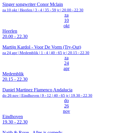
Singer songwriter Conor Mclain
za 10 okt |
Heerlen
|
3 - 4 | 35 - 59 jr |
20.00 - 22.30
za
10
okt
Heerlen
20.00 - 22.30
Martijn Kardol - Voor De Vorm (Try-Out)
za 24 apr |
Medemblik
|
1 - 4 | 40 - 65 jr |
20.15 - 22.30
za
24
apr
Medemblik
20.15 - 22.30
Daniel Martinez Flamenco Andalucia
do 26 nov |
Eindhoven
|
9 - 12 | 40 - 65 jr |
19.30 - 22.30
do
26
nov
Eindhoven
19.30 - 22.30
Najib & Roue - Alles is comedy