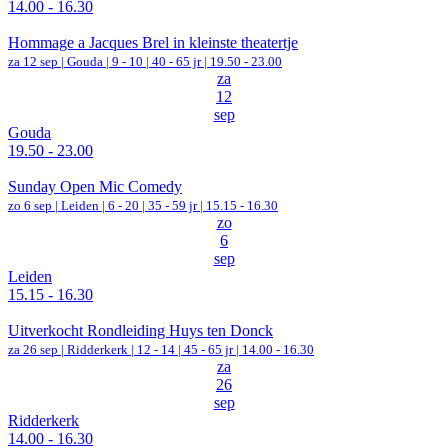
14.00 - 16.30
Hommage a Jacques Brel in kleinste theatertje
za 12 sep |
Gouda
|
9 - 10 | 40 - 65 jr |
19.50 - 23.00
za
12
sep
Gouda
19.50 - 23.00
Sunday Open Mic Comedy
zo 6 sep |
Leiden
|
6 - 20 | 35 - 59 jr |
15.15 - 16.30
zo
6
sep
Leiden
15.15 - 16.30
Uitverkocht Rondleiding Huys ten Donck
za 26 sep |
Ridderkerk
|
12 - 14 | 45 - 65 jr |
14.00 - 16.30
za
26
sep
Ridderkerk
14.00 - 16.30