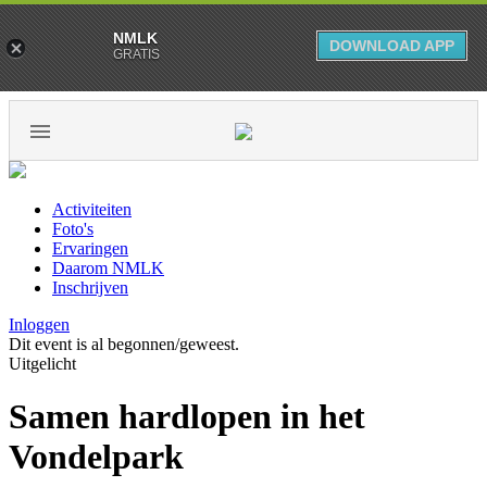
NMLK
DOWNLOAD APP
GRATIS
Activiteiten
Foto's
Ervaringen
Daarom NMLK
Inschrijven
Inloggen
Dit event is al begonnen/geweest.
Uitgelicht
Samen hardlopen in het
Vondelpark