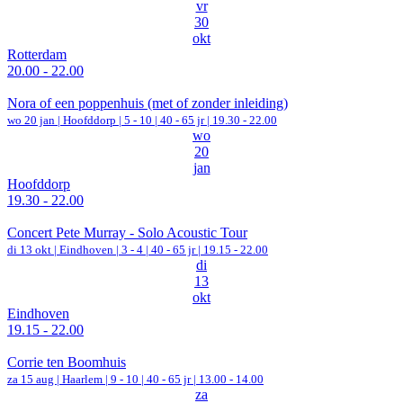
vr
30
okt
Rotterdam
20.00 - 22.00
Nora of een poppenhuis (met of zonder inleiding)
wo 20 jan |
Hoofddorp
|
5 - 10 | 40 - 65 jr |
19.30 - 22.00
wo
20
jan
Hoofddorp
19.30 - 22.00
Concert Pete Murray - Solo Acoustic Tour
di 13 okt |
Eindhoven
|
3 - 4 | 40 - 65 jr |
19.15 - 22.00
di
13
okt
Eindhoven
19.15 - 22.00
Corrie ten Boomhuis
za 15 aug |
Haarlem
|
9 - 10 | 40 - 65 jr |
13.00 - 14.00
za