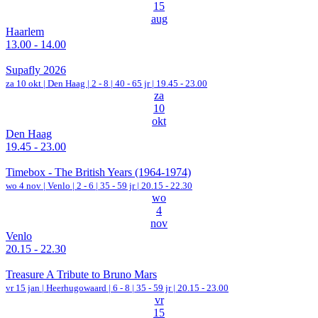
15
aug
Haarlem
13.00 - 14.00
Supafly 2026
za 10 okt |
Den Haag
|
2 - 8 | 40 - 65 jr |
19.45 - 23.00
za
10
okt
Den Haag
19.45 - 23.00
Timebox - The British Years (1964-1974)
wo 4 nov |
Venlo
|
2 - 6 | 35 - 59 jr |
20.15 - 22.30
wo
4
nov
Venlo
20.15 - 22.30
Treasure A Tribute to Bruno Mars
vr 15 jan |
Heerhugowaard
|
6 - 8 | 35 - 59 jr |
20.15 - 23.00
vr
15