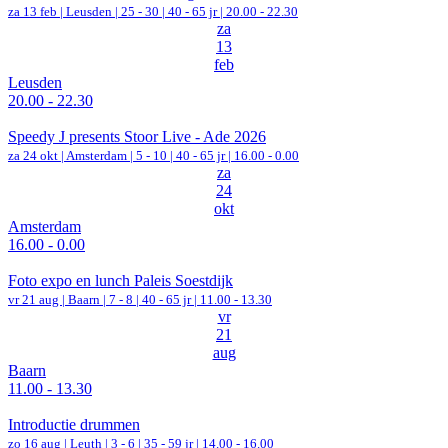
za 13 feb |
Leusden
|
25 - 30 | 40 - 65 jr |
20.00 - 22.30
za
13
feb
Leusden
20.00 - 22.30
Speedy J presents Stoor Live - Ade 2026
za 24 okt |
Amsterdam
|
5 - 10 | 40 - 65 jr |
16.00 - 0.00
za
24
okt
Amsterdam
16.00 - 0.00
Foto expo en lunch Paleis Soestdijk
vr 21 aug |
Baarn
|
7 - 8 | 40 - 65 jr |
11.00 - 13.30
vr
21
aug
Baarn
11.00 - 13.30
Introductie drummen
zo 16 aug |
Leuth
|
3 - 6 | 35 - 59 jr |
14.00 - 16.00