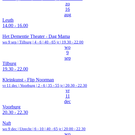
zo
16
aug
Leuth
14.00 - 16.00
Het Dementie Theater - Dag Mama
wo 9 sep |
Tilburg
|
4 - 6 | 40 - 65 jr |
19.30 - 22.00
wo
9
sep
Tilburg
19.30 - 22.00
Kleinkunst - Flip Noorman
vr 11 dec |
Voorburg
|
2 - 6 | 35 - 55 jr |
20.30 - 22.30
vr
11
dec
Voorburg
20.30 - 22.30
Naft
wo 9 dec |
Utrecht
|
6 - 10 | 40 - 65 jr |
20.00 - 22.30
wo