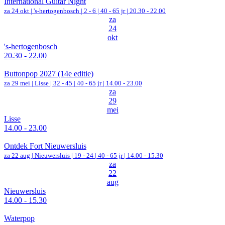
International Guitar Night
za 24 okt |
's-hertogenbosch
|
2 - 6 | 40 - 65 jr |
20.30 - 22.00
za
24
okt
's-hertogenbosch
20.30 - 22.00
Buttonpop 2027 (14e editie)
za 29 mei |
Lisse
|
32 - 45 | 40 - 65 jr |
14.00 - 23.00
za
29
mei
Lisse
14.00 - 23.00
Ontdek Fort Nieuwersluis
za 22 aug |
Nieuwersluis
|
19 - 24 | 40 - 65 jr |
14.00 - 15.30
za
22
aug
Nieuwersluis
14.00 - 15.30
Waterpop