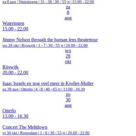
za 8 aug |
Wateringen
|
31 - 38 | 30 - 55 jr |
15.00 - 22.00
za
8
aug
Wateringen
15.00 - 22.00
Jimmy Nelson through the human lens theatertour
wo 28 okt |
Rijswijk
|
1 - 7 | 30 - 55 jr |
20.00 - 22.00
wo
28
okt
Rijswijk
20.00 - 22.00
Isaac Israels en nog veel meer in Kroller-Muller
zo 30 aug |
Otterlo
|
4 - 8 | 40 - 65 jr |
13.00 - 16.30
zo
30
aug
Otterlo
13.00 - 16.30
Concert The Meltdown
vr 30 okt |
Rotterdam
|
1 - 6 | 30 - 55 jr |
20.00 - 22.00