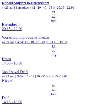
Ronald Snijders in Barendrecht
vr 23 apr |
Barendrecht
|
2 - 20 | 40 - 65 jr |
20.15 - 22.30
vr
23
apr
Barendrecht
20.15 - 22.30
Workshop Improvisatie Theater
zo 30 aug |
Breda
|
5 - 10 | 25 - 49 jr |
14.00 - 16.30
zo
30
aug
Breda
14.00 - 16.30
Jazzfestival Delft
zo 23 aug |
Delft
|
11 - 12 | 30 - 55 jr |
14.15 - 18.00
Nieuw!
zo
23
aug
Delft
14.15 - 18.00