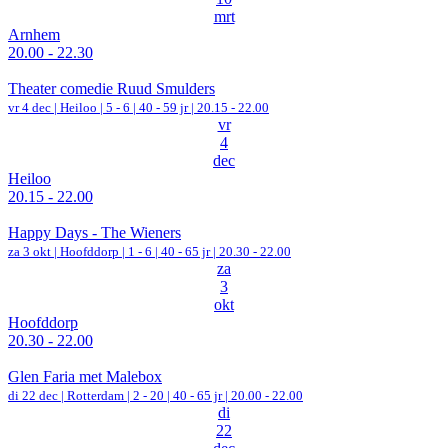
mrt
Arnhem
20.00 - 22.30
Theater comedie Ruud Smulders
vr 4 dec |
Heiloo
|
5 - 6 | 40 - 59 jr |
20.15 - 22.00
vr
4
dec
Heiloo
20.15 - 22.00
Happy Days - The Wieners
za 3 okt |
Hoofddorp
|
1 - 6 | 40 - 65 jr |
20.30 - 22.00
za
3
okt
Hoofddorp
20.30 - 22.00
Glen Faria met Malebox
di 22 dec |
Rotterdam
|
2 - 20 | 40 - 65 jr |
20.00 - 22.00
di
22