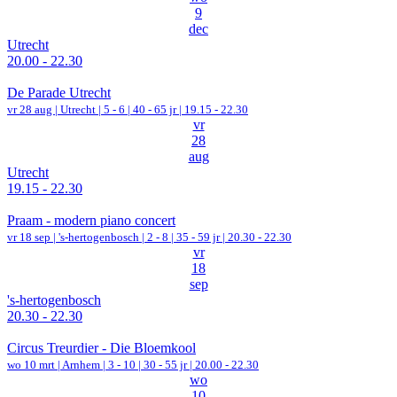
9
dec
Utrecht
20.00 - 22.30
De Parade Utrecht
vr 28 aug |
Utrecht
|
5 - 6 | 40 - 65 jr |
19.15 - 22.30
vr
28
aug
Utrecht
19.15 - 22.30
Praam - modern piano concert
vr 18 sep |
's-hertogenbosch
|
2 - 8 | 35 - 59 jr |
20.30 - 22.30
vr
18
sep
's-hertogenbosch
20.30 - 22.30
Circus Treurdier - Die Bloemkool
wo 10 mrt |
Arnhem
|
3 - 10 | 30 - 55 jr |
20.00 - 22.30
wo
10