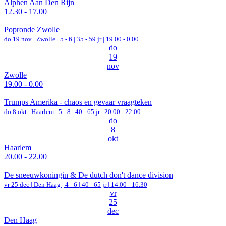
Alphen Aan Den Rijn
12.30 - 17.00
Popronde Zwolle
do 19 nov |
Zwolle
|
5 - 6 | 35 - 59 jr |
19.00 - 0.00
do
19
nov
Zwolle
19.00 - 0.00
Trumps Amerika - chaos en gevaar vraagteken
do 8 okt |
Haarlem
|
5 - 8 | 40 - 65 jr |
20.00 - 22.00
do
8
okt
Haarlem
20.00 - 22.00
De sneeuwkoningin & De dutch don't dance division
vr 25 dec |
Den Haag
|
4 - 6 | 40 - 65 jr |
14.00 - 16.30
vr
25
dec
Den Haag