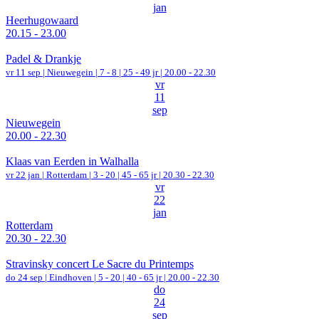
jan
Heerhugowaard
20.15 - 23.00
Padel & Drankje
vr 11 sep |
Nieuwegein
|
7 - 8 | 25 - 49 jr |
20.00 - 22.30
vr
11
sep
Nieuwegein
20.00 - 22.30
Klaas van Eerden in Walhalla
vr 22 jan |
Rotterdam
|
3 - 20 | 45 - 65 jr |
20.30 - 22.30
vr
22
jan
Rotterdam
20.30 - 22.30
Stravinsky concert Le Sacre du Printemps
do 24 sep |
Eindhoven
|
5 - 20 | 40 - 65 jr |
20.00 - 22.30
do
24
sep