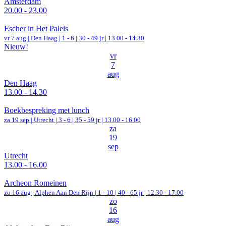
Amsterdam
20.00 - 23.00
Escher in Het Paleis
vr 7 aug |
Den Haag
|
1 - 6 | 30 - 49 jr |
13.00 - 14.30
Nieuw!
vr
7
aug
Den Haag
13.00 - 14.30
Boekbespreking met lunch
za 19 sep |
Utrecht
|
3 - 6 | 35 - 59 jr |
13.00 - 16.00
za
19
sep
Utrecht
13.00 - 16.00
Archeon Romeinen
zo 16 aug |
Alphen Aan Den Rijn
|
1 - 10 | 40 - 65 jr |
12.30 - 17.00
zo
16
aug