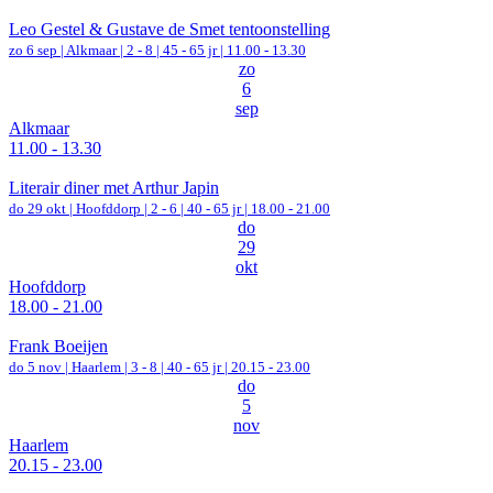
Leo Gestel & Gustave de Smet tentoonstelling
zo 6 sep |
Alkmaar
|
2 - 8 | 45 - 65 jr |
11.00 - 13.30
zo
6
sep
Alkmaar
11.00 - 13.30
Literair diner met Arthur Japin
do 29 okt |
Hoofddorp
|
2 - 6 | 40 - 65 jr |
18.00 - 21.00
do
29
okt
Hoofddorp
18.00 - 21.00
Frank Boeijen
do 5 nov |
Haarlem
|
3 - 8 | 40 - 65 jr |
20.15 - 23.00
do
5
nov
Haarlem
20.15 - 23.00