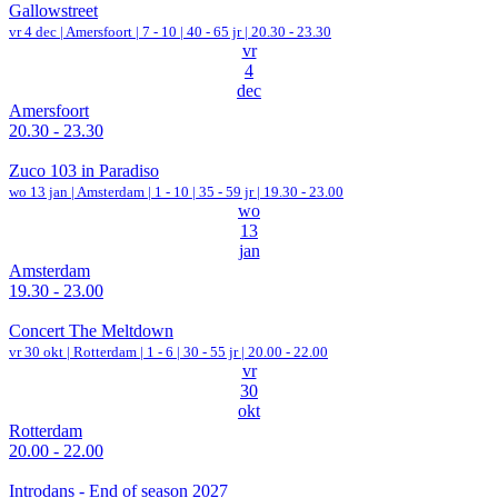
Gallowstreet
vr 4 dec |
Amersfoort
|
7 - 10 | 40 - 65 jr |
20.30 - 23.30
vr
4
dec
Amersfoort
20.30 - 23.30
Zuco 103 in Paradiso
wo 13 jan |
Amsterdam
|
1 - 10 | 35 - 59 jr |
19.30 - 23.00
wo
13
jan
Amsterdam
19.30 - 23.00
Concert The Meltdown
vr 30 okt |
Rotterdam
|
1 - 6 | 30 - 55 jr |
20.00 - 22.00
vr
30
okt
Rotterdam
20.00 - 22.00
Introdans - End of season 2027