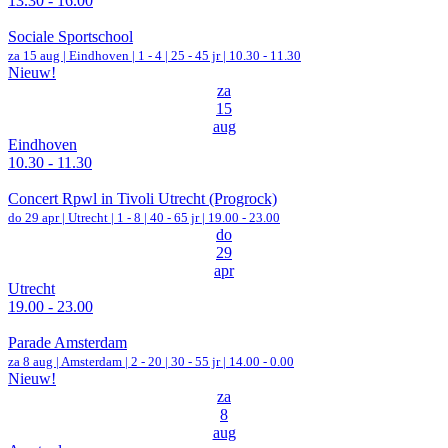
13.30 - 16.00
Sociale Sportschool
za 15 aug |
Eindhoven
|
1 - 4 | 25 - 45 jr |
10.30 - 11.30
Nieuw!
za
15
aug
Eindhoven
10.30 - 11.30
Concert Rpwl in Tivoli Utrecht (Progrock)
do 29 apr |
Utrecht
|
1 - 8 | 40 - 65 jr |
19.00 - 23.00
do
29
apr
Utrecht
19.00 - 23.00
Parade Amsterdam
za 8 aug |
Amsterdam
|
2 - 20 | 30 - 55 jr |
14.00 - 0.00
Nieuw!
za
8
aug