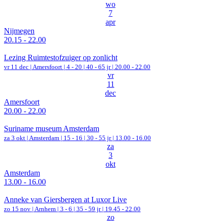
wo
7
apr
Nijmegen
20.15 - 22.00
Lezing Ruimtestofzuiger op zonlicht
vr 11 dec |
Amersfoort
|
4 - 20 | 40 - 65 jr |
20.00 - 22.00
vr
11
dec
Amersfoort
20.00 - 22.00
Suriname museum Amsterdam
za 3 okt |
Amsterdam
|
15 - 16 | 30 - 55 jr |
13.00 - 16.00
za
3
okt
Amsterdam
13.00 - 16.00
Anneke van Giersbergen at Luxor Live
zo 15 nov |
Arnhem
|
3 - 6 | 35 - 59 jr |
19.45 - 22.00
zo