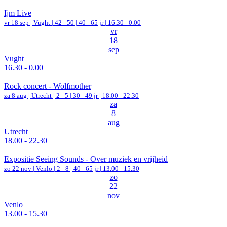
Ijm Live
vr 18 sep |
Vught
|
42 - 50 | 40 - 65 jr |
16.30 - 0.00
vr
18
sep
Vught
16.30 - 0.00
Rock concert - Wolfmother
za 8 aug |
Utrecht
|
2 - 5 | 30 - 49 jr |
18.00 - 22.30
za
8
aug
Utrecht
18.00 - 22.30
Expositie Seeing Sounds - Over muziek en vrijheid
zo 22 nov |
Venlo
|
2 - 8 | 40 - 65 jr |
13.00 - 15.30
zo
22
nov
Venlo
13.00 - 15.30