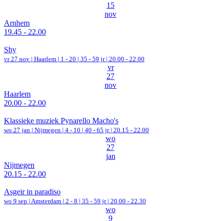
15
nov
Arnhem
19.45 - 22.00
Shy
vr 27 nov |
Haarlem
|
1 - 20 | 35 - 59 jr |
20.00 - 22.00
vr
27
nov
Haarlem
20.00 - 22.00
Klassieke muziek Pynarello Macho's
wo 27 jan |
Nijmegen
|
4 - 10 | 40 - 65 jr |
20.15 - 22.00
wo
27
jan
Nijmegen
20.15 - 22.00
Asgeir in paradiso
wo 9 sep |
Amsterdam
|
2 - 8 | 35 - 59 jr |
20.00 - 22.30
wo
9