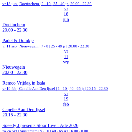
vr 18 jun |
Doetinchem
|
2 - 10 | 25 - 49 jr |
20.00 - 22.30
vr
18
jun
Doetinchem
20.00 - 22.30
Padel & Drankje
vr 11 sep |
Nieuwegein
|
7 - 8 | 25 - 49 jr |
20.00 - 22.30
vr
11
sep
Nieuwegein
20.00 - 22.30
Remco Vrijdag in Isala
vr 19 feb |
Capelle Aan Den Ijssel
|
1 - 10 | 40 - 65 jr |
20.15 - 22.30
vr
19
feb
Capelle Aan Den Ijssel
20.15 - 22.30
Speedy J presents Stoor Live - Ade 2026
za 24 okt |
Amsterdam
|
5 - 10 | 40 - 65 jr |
16.00 - 0.00