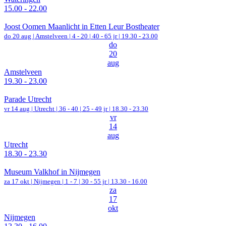
15.00 - 22.00
Joost Oomen Maanlicht in Etten Leur Bostheater
do 20 aug |
Amstelveen
|
4 - 20 | 40 - 65 jr |
19.30 - 23.00
do
20
aug
Amstelveen
19.30 - 23.00
Parade Utrecht
vr 14 aug |
Utrecht
|
36 - 40 | 25 - 49 jr |
18.30 - 23.30
vr
14
aug
Utrecht
18.30 - 23.30
Museum Valkhof in Nijmegen
za 17 okt |
Nijmegen
|
1 - 7 | 30 - 55 jr |
13.30 - 16.00
za
17
okt
Nijmegen