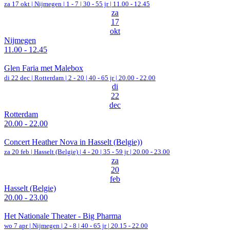
za 17 okt |
Nijmegen
|
1 - 7 | 30 - 55 jr |
11.00 - 12.45
za
17
okt
Nijmegen
11.00 - 12.45
Glen Faria met Malebox
di 22 dec |
Rotterdam
|
2 - 20 | 40 - 65 jr |
20.00 - 22.00
di
22
dec
Rotterdam
20.00 - 22.00
Concert Heather Nova in Hasselt (Belgie))
za 20 feb |
Hasselt (Belgie)
|
4 - 20 | 35 - 59 jr |
20.00 - 23.00
za
20
feb
Hasselt (Belgie)
20.00 - 23.00
Het Nationale Theater - Big Pharma
wo 7 apr |
Nijmegen
|
2 - 8 | 40 - 65 jr |
20.15 - 22.00