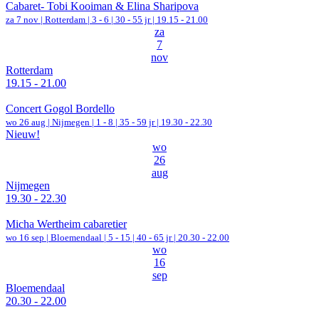
Cabaret- Tobi Kooiman & Elina Sharipova
za 7 nov |
Rotterdam
|
3 - 6 | 30 - 55 jr |
19.15 - 21.00
za
7
nov
Rotterdam
19.15 - 21.00
Concert Gogol Bordello
wo 26 aug |
Nijmegen
|
1 - 8 | 35 - 59 jr |
19.30 - 22.30
Nieuw!
wo
26
aug
Nijmegen
19.30 - 22.30
Micha Wertheim cabaretier
wo 16 sep |
Bloemendaal
|
5 - 15 | 40 - 65 jr |
20.30 - 22.00
wo
16
sep
Bloemendaal
20.30 - 22.00