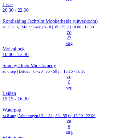
Lisse
20.30 - 22.00
Rondleiding Jachtslot Mookerheide (uitverkocht)
zo 23 aug |
Molenhoek
|
5 - 8 | 35 - 59 jr |
10.00 - 12.30
zo
23
aug
Molenhoek
10.00 - 12.30
Sunday Open Mic Comedy
zo 6 sep |
Leiden
|
6 - 20 | 35 - 59 jr |
15.15 - 16.30
zo
6
sep
Leiden
15.15 - 16.30
Waterpop
za 8 aug |
Wateringen
|
31 - 38 | 30 - 55 jr |
15.00 - 22.00
za
8
aug
Wateringen