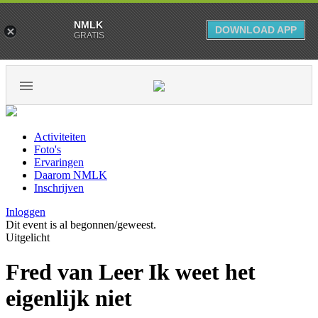
NMLK
DOWNLOAD APP
GRATIS
Activiteiten
Foto's
Ervaringen
Daarom NMLK
Inschrijven
Inloggen
Dit event is al begonnen/geweest.
Uitgelicht
Fred van Leer Ik weet het
eigenlijk niet