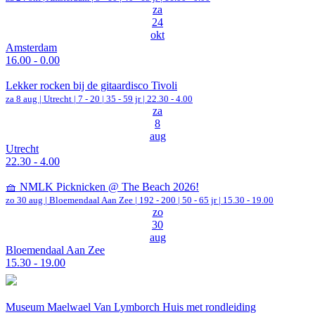
za
24
okt
Amsterdam
16.00 - 0.00
Lekker rocken bij de gitaardisco Tivoli
za 8 aug |
Utrecht
|
7 - 20 | 35 - 59 jr |
22.30 - 4.00
za
8
aug
Utrecht
22.30 - 4.00
🧺 NMLK Picknicken @ The Beach 2026!
zo 30 aug |
Bloemendaal Aan Zee
|
192 - 200 | 50 - 65 jr |
15.30 - 19.00
zo
30
aug
Bloemendaal Aan Zee
15.30 - 19.00
Museum Maelwael Van Lymborch Huis met rondleiding