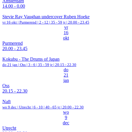
Amsterdam
14.00 - 0.00
Stevie Ray Vaughan undercover Ruben Hoeke
vr 16 okt |
Purmerend
|
2 - 12 | 35 - 59 jr |
20.00 - 23.45
vr
16
okt
Purmerend
20.00 - 23.45
Kokubu - The Drums of Japan
do 21 jan |
Oss
|
3 - 6 | 35 - 59 jr |
20.15 - 22.30
do
21
jan
Oss
20.15 - 22.30
Naft
wo 9 dec |
Utrecht
|
6 - 10 | 40 - 65 jr |
20.00 - 22.30
wo
9
dec
Utrecht