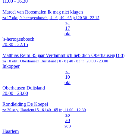
11.00 - 16.30
Marcel van Roosmalen Ik mag niet klagen
za 17 okt |
's-hertogenbosch
|
4 - 6 | 40 - 65 jr |
20.30 - 22.15
za
17
okt
's-hertogenbosch
20.30 - 22.15
Matthias Reim-35 jaar Verdammt ich lieb dich-Oberhausen(Dld)
za 10 okt |
Oberhausen Duitsland
|
0 - 6 | 40 - 65 jr |
20.00 - 23.00
Inkopper
za
10
okt
Oberhausen Duitsland
20.00 - 23.00
Rondleiding De Koepel
zo 20 sep |
Haarlem
|
5 - 6 | 40 - 65 jr |
11.00 - 12.30
zo
20
sep
Haarlem