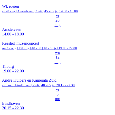
Wk roeien
vr 28 aug |
Amstelveen
|
1 - 6 | 45 - 65 jr |
14.00 - 18.00
vr
28
aug
Amstelveen
14.00 - 18.00
Reeshof muzenconcert
wo 12 aug |
Tilburg
|
40 - 50 | 40 - 65 jr |
19.00 - 22.00
wo
12
aug
Tilburg
19.00 - 22.00
Andre Kuipers en Kamerata Zuid
vr 5 mrt |
Eindhoven
|
2 - 6 | 40 - 65 jr |
20.15 - 22.30
vr
5
mrt
Eindhoven
20.15 - 22.30