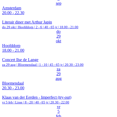
sep
Amsterdam
20.00 - 22.30
Literair diner met Arthur Japin
do 29 okt |
Hoofddorp
|
2 - 6 | 40 - 65 jr |
18.00 - 21.00
do
29
okt
Hoofddorp
18.00 - 21.00
Concert Ilse de Lange
za 29 aug |
Bloemendaal
|
1 - 10 | 45 - 65 jr |
20.30 - 23.00
za
29
aug
Bloemendaal
20.30 - 23.00
Klaas van der Eerden - Imperfect (try-out)
vr 5 feb |
Lisse
|
8 - 20 | 40 - 65 jr |
20.30 - 22.00
vr
5
feb