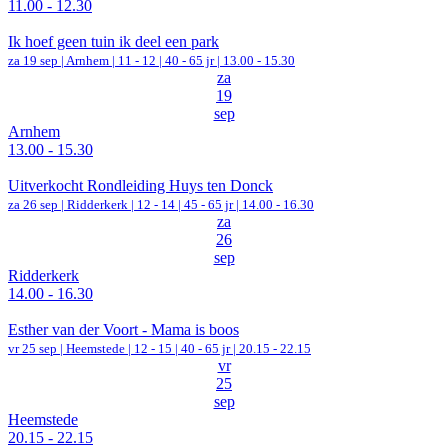
11.00 - 12.30
Ik hoef geen tuin ik deel een park
za 19 sep |
Arnhem
|
11 - 12 | 40 - 65 jr |
13.00 - 15.30
za
19
sep
Arnhem
13.00 - 15.30
Uitverkocht Rondleiding Huys ten Donck
za 26 sep |
Ridderkerk
|
12 - 14 | 45 - 65 jr |
14.00 - 16.30
za
26
sep
Ridderkerk
14.00 - 16.30
Esther van der Voort - Mama is boos
vr 25 sep |
Heemstede
|
12 - 15 | 40 - 65 jr |
20.15 - 22.15
vr
25
sep
Heemstede
20.15 - 22.15