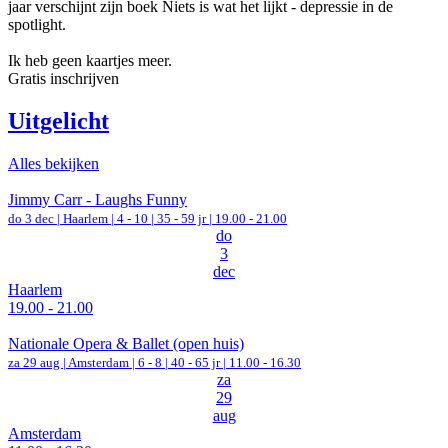
jaar verschijnt zijn boek Niets is wat het lijkt - depressie in de
spotlight.
Ik heb geen kaartjes meer.
Gratis inschrijven
Uitgelicht
Alles bekijken
Jimmy Carr - Laughs Funny
do 3 dec |
Haarlem
|
4 - 10 | 35 - 59 jr |
19.00 - 21.00
do
3
dec
Haarlem
19.00 - 21.00
Nationale Opera & Ballet (open huis)
za 29 aug |
Amsterdam
|
6 - 8 | 40 - 65 jr |
11.00 - 16.30
za
29
aug
Amsterdam