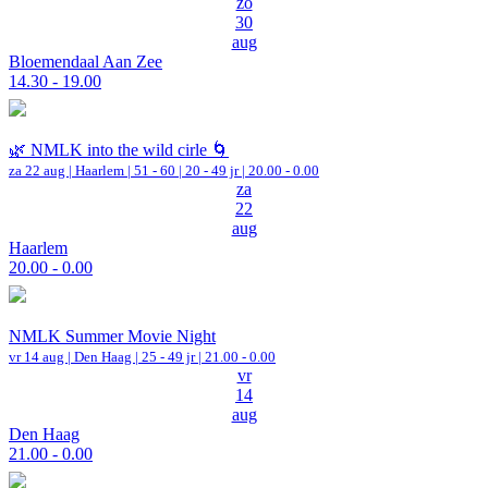
zo
30
aug
Bloemendaal Aan Zee
14.30 - 19.00
🌿 NMLK into the wild cirle 🌀
za 22 aug |
Haarlem
|
51 - 60 | 20 - 49 jr |
20.00 - 0.00
za
22
aug
Haarlem
20.00 - 0.00
NMLK Summer Movie Night
vr 14 aug |
Den Haag
| 25 - 49 jr |
21.00 - 0.00
vr
14
aug
Den Haag
21.00 - 0.00