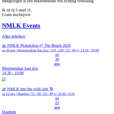
meegezogen in een beklemmende reis richting verlossing.
Ik zit rij 5 stoel 11.
Gratis inschrijven
NMLK Events
Alles bekijken
🧺 NMLK Picknicken @ The Beach 2026
zo 30 aug |
Bloemendaal Aan Zee
|
119 - 150 | 25 - 49 jr |
14.30 - 19.00
zo
30
aug
Bloemendaal Aan Zee
14.30 - 19.00
🌿 NMLK into the wild cirle 🌀
za 22 aug |
Haarlem
|
51 - 60 | 20 - 49 jr |
20.00 - 0.00
za
22
aug
Haarlem