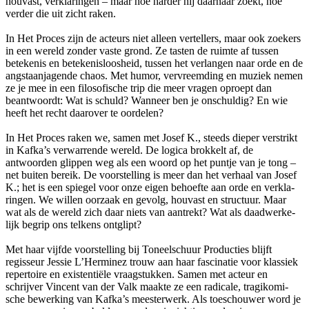
houvast, verkla­ringen – maar hoe harder hij daarnaar zoekt, hoe
verder die uit zicht raken.
In Het Proces zijn de acteurs niet alleen vertellers, maar ook zoekers
in een wereld zonder vaste grond. Ze tasten de ruimte af tussen
betekenis en bete­ke­nis­loos­heid, tussen het verlangen naar orde en de
angst­aan­ja­gende chaos. Met humor, vervreem­ding en muziek nemen
ze je mee in een filo­so­fi­sche trip die meer vragen oproept dan
beantwoordt: Wat is schuld? Wanneer ben je onschuldig? En wie
heeft het recht daarover te oordelen?
In Het Proces raken we, samen met Josef K., steeds dieper verstrikt
in Kafka’s verwarrende wereld. De logica brokkelt af, de
antwoorden glippen weg als een woord op het puntje van je tong –
net buiten bereik. De voor­stel­ling is meer dan het verhaal van Josef
K.; het is een spiegel voor onze eigen behoefte aan orde en verkla­
ringen. We willen oorzaak en gevolg, houvast en structuur. Maar
wat als de wereld zich daar niets van aantrekt? Wat als daad­wer­ke­
lijk begrip ons telkens ontglipt?
Met haar vijfde voor­stel­ling bij Toneel­schuur Producties blijft
regisseur Jessie L’Herminez trouw aan haar fascinatie voor klassiek
repertoire en exis­ten­tiële vraag­stukken. Samen met acteur en
schrijver Vincent van der Valk maakte ze een radicale, tragi­ko­mi­
sche bewerking van Kafka’s meesterwerk. Als toeschouwer word je