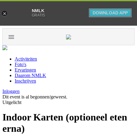
NMLK
DOWNLOAD APP
GRATIS
Activiteiten
Foto's
Ervaringen
Daarom NMLK
Inschrijven
Inloggen
Dit event is al begonnen/geweest.
Uitgelicht
Indoor Karten (optioneel eten
erna)