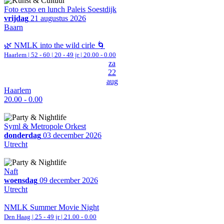
Foto expo en lunch Paleis Soestdijk
vrijdag
21 augustus 2026
Baarn
🌿 NMLK into the wild cirle 🌀
Haarlem
|
52 - 60 | 20 - 49 jr |
20.00 - 0.00
za
22
aug
Haarlem
20.00 - 0.00
Syml & Metropole Orkest
donderdag
03 december 2026
Utrecht
Naft
woensdag
09 december 2026
Utrecht
NMLK Summer Movie Night
Den Haag
| 25 - 49 jr |
21.00 - 0.00