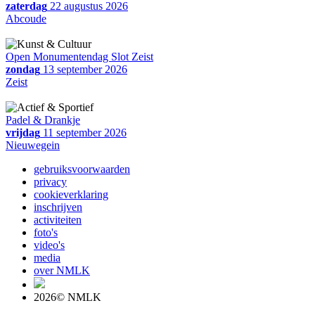
zaterdag
22 augustus 2026
Abcoude
Open Monumentendag Slot Zeist
zondag
13 september 2026
Zeist
Padel & Drankje
vrijdag
11 september 2026
Nieuwegein
gebruiksvoorwaarden
privacy
cookieverklaring
inschrijven
activiteiten
foto's
video's
media
over NMLK
2026© NMLK