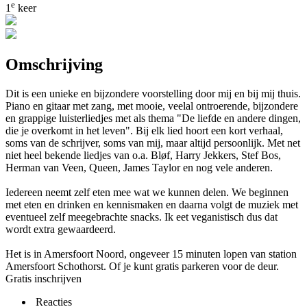
e
1
keer
Omschrijving
Dit is een unieke en bijzondere voorstelling door mij en bij mij thuis.
Piano en gitaar met zang, met mooie, veelal ontroerende, bijzondere
en grappige luisterliedjes met als thema "De liefde en andere dingen,
die je overkomt in het leven". Bij elk lied hoort een kort verhaal,
soms van de schrijver, soms van mij, maar altijd persoonlijk. Met net
niet heel bekende liedjes van o.a. Bløf, Harry Jekkers, Stef Bos,
Herman van Veen, Queen, James Taylor en nog vele anderen.
Iedereen neemt zelf eten mee wat we kunnen delen. We beginnen
met eten en drinken en kennismaken en daarna volgt de muziek met
eventueel zelf meegebrachte snacks. Ik eet veganistisch dus dat
wordt extra gewaardeerd.
Het is in Amersfoort Noord, ongeveer 15 minuten lopen van station
Amersfoort Schothorst. Of je kunt gratis parkeren voor de deur.
Gratis inschrijven
Reacties