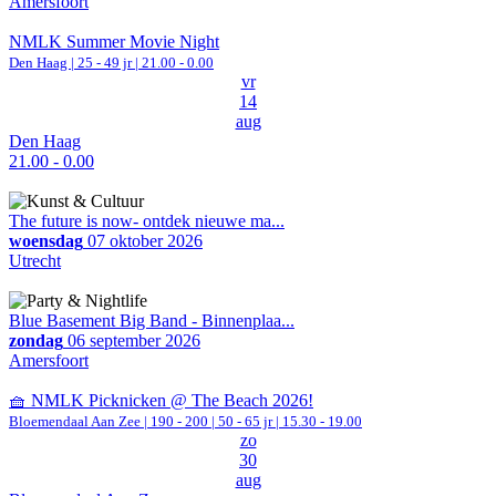
Amersfoort
NMLK Summer Movie Night
Den Haag
| 25 - 49 jr |
21.00 - 0.00
vr
14
aug
Den Haag
21.00 - 0.00
The future is now- ontdek nieuwe ma...
woensdag
07 oktober 2026
Utrecht
Blue Basement Big Band - Binnenplaa...
zondag
06 september 2026
Amersfoort
🧺 NMLK Picknicken @ The Beach 2026!
Bloemendaal Aan Zee
|
190 - 200 | 50 - 65 jr |
15.30 - 19.00
zo
30
aug