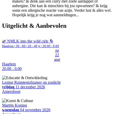
maken? Ik denk aan een curry met zoete aardappel of
aubergine. Die kan ik misschien bij jou opwarmen? Ik krijg
soms een allergische reactie van azijn. Verder lust ik alles wel.
Hopelijk krijg je nog wat aanmeldingen...
Uitgelicht & Aanbevolen
🌿 NMLK into the wild cirle 🌀
Haarlem
|
50 - 60 | 20 - 49 jr |
20.00 - 0.00
za
22
aug
Haarlem
20.00 - 0.00
Lezing Ruimtestofzuiger op zonlicht
vrijdag
11 december 2026
Amersfoort
Martijn Koning
woensdag
04 november 2026