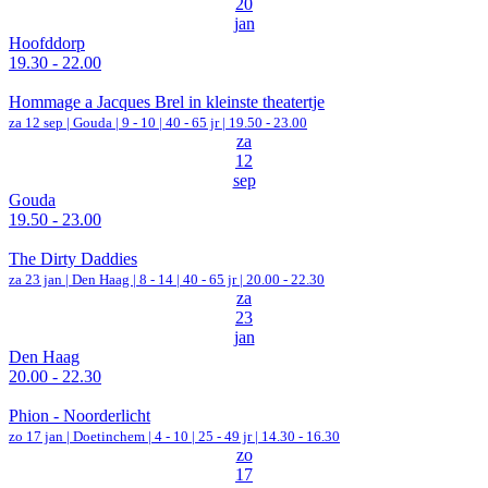
20
jan
Hoofddorp
19.30 - 22.00
Hommage a Jacques Brel in kleinste theatertje
za 12 sep |
Gouda
|
9 - 10 | 40 - 65 jr |
19.50 - 23.00
za
12
sep
Gouda
19.50 - 23.00
The Dirty Daddies
za 23 jan |
Den Haag
|
8 - 14 | 40 - 65 jr |
20.00 - 22.30
za
23
jan
Den Haag
20.00 - 22.30
Phion - Noorderlicht
zo 17 jan |
Doetinchem
|
4 - 10 | 25 - 49 jr |
14.30 - 16.30
zo
17