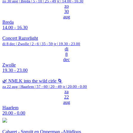
zo 30 aug |
Breda
|
5 - 10 | 25 - 49 jr |
14.00 - 16.30
zo
30
aug
Breda
14.00 - 16.30
Concert Razorlight
di 8 dec |
Zwolle
|
2 - 6 | 35 - 59 jr |
19.30 - 23.00
di
8
dec
Zwolle
19.30 - 23.00
🌿 NMLK into the wild cirle 🌀
za 22 aug |
Haarlem
|
57 - 60 | 20 - 49 jr |
20.00 - 0.00
za
22
aug
Haarlem
20.00 - 0.00
Cabaret - Spruijt en Opperman -Altijdloos