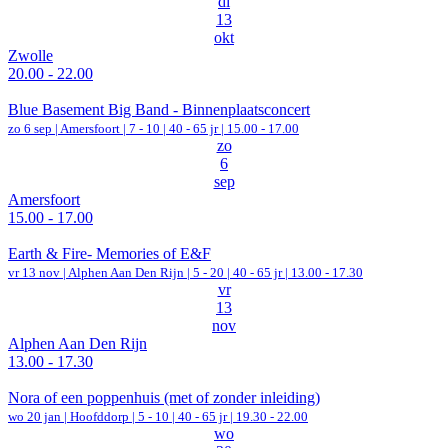
di
13
okt
Zwolle
20.00 - 22.00
Blue Basement Big Band - Binnenplaatsconcert
zo 6 sep |
Amersfoort
|
7 - 10 | 40 - 65 jr |
15.00 - 17.00
zo
6
sep
Amersfoort
15.00 - 17.00
Earth & Fire- Memories of E&F
vr 13 nov |
Alphen Aan Den Rijn
|
5 - 20 | 40 - 65 jr |
13.00 - 17.30
vr
13
nov
Alphen Aan Den Rijn
13.00 - 17.30
Nora of een poppenhuis (met of zonder inleiding)
wo 20 jan |
Hoofddorp
|
5 - 10 | 40 - 65 jr |
19.30 - 22.00
wo