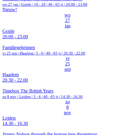
wo 27 jan |
Goirle
|
10 - 20 | 40 - 65 jr |
20.00 - 23.00
Nieuw!
wo
27
jan
Goirle
20.00 - 23.00
Familiegeheimen
vr 25 sep |
Haarlem
|
5 - 6 | 40 - 65 jr |
20.30 - 22.00
vr
25
sep
Haarlem
20.30 - 22.00
Timebox The British Years
zo 8 nov |
Leiden
|
3 - 4 | 40 - 65 jr |
14.30 - 16.30
zo
8
nov
Leiden
14.30 - 16.30
Jimmy Nelson through the human lens theatertour