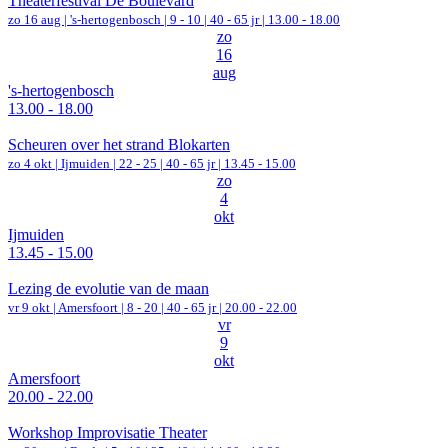
Theaterfestival De Boulevard
zo 16 aug |
's-hertogenbosch
|
9 - 10 | 40 - 65 jr |
13.00 - 18.00
zo
16
aug
's-hertogenbosch
13.00 - 18.00
Scheuren over het strand Blokarten
zo 4 okt |
Ijmuiden
|
22 - 25 | 40 - 65 jr |
13.45 - 15.00
zo
4
okt
Ijmuiden
13.45 - 15.00
Lezing de evolutie van de maan
vr 9 okt |
Amersfoort
|
8 - 20 | 40 - 65 jr |
20.00 - 22.00
vr
9
okt
Amersfoort
20.00 - 22.00
Workshop Improvisatie Theater