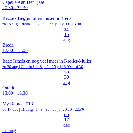
Capelle Aan Den Ijssel
20.30 - 22.30
Bezoek Begijnhof en museum Breda
za 15 aug |
Breda
|
3 - 7 | 30 - 55 jr |
12.00 - 13.00
za
15
aug
Breda
12.00 - 13.00
Isaac Israels en nog veel meer in Kroller-Muller
zo 30 aug |
Otterlo
|
4 - 8 | 40 - 65 jr |
13.00 - 16.30
zo
30
aug
Otterlo
13.00 - 16.30
My Baby at 013
do 17 dec |
Tilburg
|
6 - 8 | 35 - 59 jr |
20.00 - 22.30
do
17
dec
Tilburg