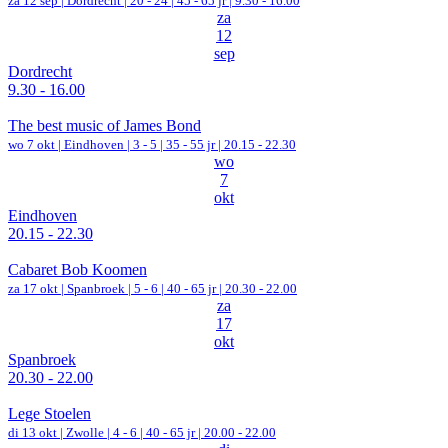
za 12 sep |
Dordrecht
|
20 - 24 | 45 - 65 jr |
9.30 - 16.00
za
12
sep
Dordrecht
9.30 - 16.00
The best music of James Bond
wo 7 okt |
Eindhoven
|
3 - 5 | 35 - 55 jr |
20.15 - 22.30
wo
7
okt
Eindhoven
20.15 - 22.30
Cabaret Bob Koomen
za 17 okt |
Spanbroek
|
5 - 6 | 40 - 65 jr |
20.30 - 22.00
za
17
okt
Spanbroek
20.30 - 22.00
Lege Stoelen
di 13 okt |
Zwolle
|
4 - 6 | 40 - 65 jr |
20.00 - 22.00