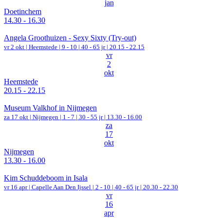
jan
Doetinchem
14.30 - 16.30
Angela Groothuizen - Sexy Sixty (Try-out)
vr 2 okt |
Heemstede
|
9 - 10 | 40 - 65 jr |
20.15 - 22.15
vr
2
okt
Heemstede
20.15 - 22.15
Museum Valkhof in Nijmegen
za 17 okt |
Nijmegen
|
1 - 7 | 30 - 55 jr |
13.30 - 16.00
za
17
okt
Nijmegen
13.30 - 16.00
Kim Schuddeboom in Isala
vr 16 apr |
Capelle Aan Den Ijssel
|
2 - 10 | 40 - 65 jr |
20.30 - 22.30
vr
16
apr