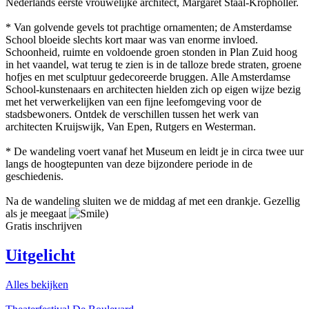
Nederlands eerste vrouwelijke architect, Margaret Staal-Kropholler.
* Van golvende gevels tot prachtige ornamenten; de Amsterdamse
School bloeide slechts kort maar was van enorme invloed.
Schoonheid, ruimte en voldoende groen stonden in Plan Zuid hoog
in het vaandel, wat terug te zien is in de talloze brede straten, groene
hofjes en met sculptuur gedecoreerde bruggen. Alle Amsterdamse
School-kunstenaars en architecten hielden zich op eigen wijze bezig
met het verwerkelijken van een fijne leefomgeving voor de
stadsbewoners. Ontdek de verschillen tussen het werk van
architecten Kruijswijk, Van Epen, Rutgers en Westerman.
* De wandeling voert vanaf het Museum en leidt je in circa twee uur
langs de hoogtepunten van deze bijzondere periode in de
geschiedenis.
Na de wandeling sluiten we de middag af met een drankje. Gezellig
als je meegaat
)
Gratis inschrijven
Uitgelicht
Alles bekijken