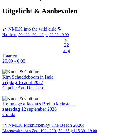
Uitgelicht & Aanbevolen
🌿 NMLK into the wild cirle 🌀
Haarlem
|
50 - 60 | 20 - 49 jr |
20.00 - 0.00
za
22
aug
Haarlem
20.00 - 0.00
Kim Schuddeboom in Isala
vrijdag
16 april 2027
Capelle Aan Den Ijssel
Hommage a Jacques Brel in kleinste ...
zaterdag
12 september 2026
Gouda
🧺 NMLK Picknicken @ The Beach 2026!
Bloemendaal Aan Zee
|
190 - 200 | 50 - 65 jr |
15.30 - 19.00