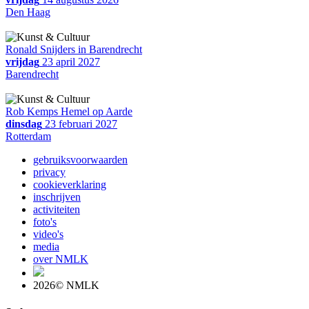
Den Haag
Ronald Snijders in Barendrecht
vrijdag
23 april 2027
Barendrecht
Rob Kemps Hemel op Aarde
dinsdag
23 februari 2027
Rotterdam
gebruiksvoorwaarden
privacy
cookieverklaring
inschrijven
activiteiten
foto's
video's
media
over NMLK
2026© NMLK