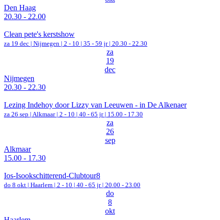
Den Haag
20.30 - 22.00
Clean pete's kerstshow
za 19 dec |
Nijmegen
|
2 - 10 | 35 - 59 jr |
20.30 - 22.30
za
19
dec
Nijmegen
20.30 - 22.30
Lezing Indehoy door Lizzy van Leeuwen - in De Alkenaer
za 26 sep |
Alkmaar
|
2 - 10 | 40 - 65 jr |
15.00 - 17.30
za
26
sep
Alkmaar
15.00 - 17.30
Ios-Isookschitterend-Clubtour8
do 8 okt |
Haarlem
|
2 - 10 | 40 - 65 jr |
20.00 - 23.00
do
8
okt
Haarlem