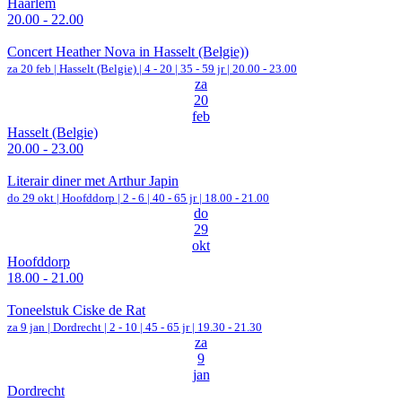
Haarlem
20.00 - 22.00
Concert Heather Nova in Hasselt (Belgie))
za 20 feb |
Hasselt (Belgie)
|
4 - 20 | 35 - 59 jr |
20.00 - 23.00
za
20
feb
Hasselt (Belgie)
20.00 - 23.00
Literair diner met Arthur Japin
do 29 okt |
Hoofddorp
|
2 - 6 | 40 - 65 jr |
18.00 - 21.00
do
29
okt
Hoofddorp
18.00 - 21.00
Toneelstuk Ciske de Rat
za 9 jan |
Dordrecht
|
2 - 10 | 45 - 65 jr |
19.30 - 21.30
za
9
jan
Dordrecht