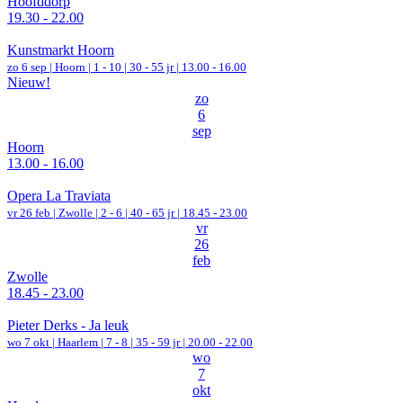
Hoofddorp
19.30 - 22.00
Kunstmarkt Hoorn
zo 6 sep |
Hoorn
|
1 - 10 | 30 - 55 jr |
13.00 - 16.00
Nieuw!
zo
6
sep
Hoorn
13.00 - 16.00
Opera La Traviata
vr 26 feb |
Zwolle
|
2 - 6 | 40 - 65 jr |
18.45 - 23.00
vr
26
feb
Zwolle
18.45 - 23.00
Pieter Derks - Ja leuk
wo 7 okt |
Haarlem
|
7 - 8 | 35 - 59 jr |
20.00 - 22.00
wo
7
okt