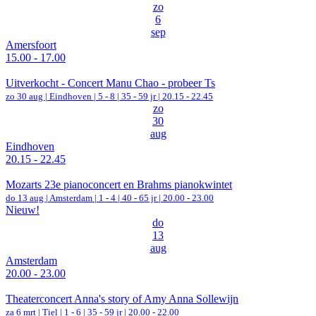
zo
6
sep
Amersfoort
15.00 - 17.00
Uitverkocht - Concert Manu Chao - probeer Ts
zo 30 aug |
Eindhoven
|
5 - 8 | 35 - 59 jr |
20.15 - 22.45
zo
30
aug
Eindhoven
20.15 - 22.45
Mozarts 23e pianoconcert en Brahms pianokwintet
do 13 aug |
Amsterdam
|
1 - 4 | 40 - 65 jr |
20.00 - 23.00
Nieuw!
do
13
aug
Amsterdam
20.00 - 23.00
Theaterconcert Anna's story of Amy Anna Sollewijn
za 6 mrt |
Tiel
|
1 - 6 | 35 - 59 jr |
20.00 - 22.00