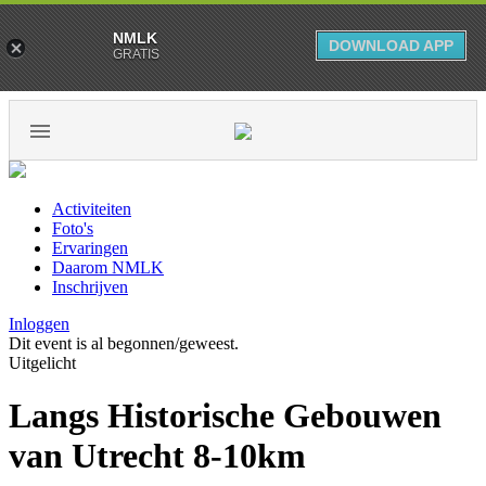
NMLK
DOWNLOAD APP
GRATIS
Activiteiten
Foto's
Ervaringen
Daarom NMLK
Inschrijven
Inloggen
Dit event is al begonnen/geweest.
Uitgelicht
Langs Historische Gebouwen
van Utrecht 8-10km