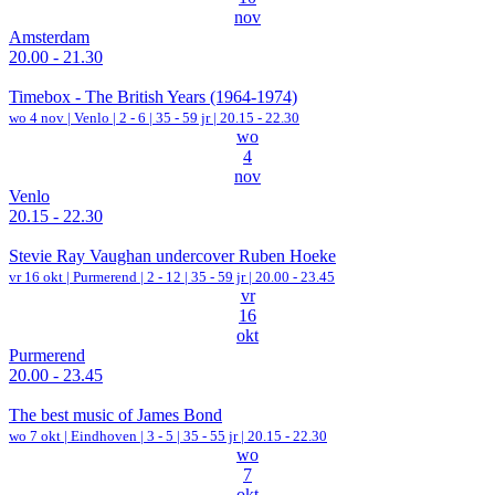
nov
Amsterdam
20.00 - 21.30
Timebox - The British Years (1964-1974)
wo 4 nov |
Venlo
|
2 - 6 | 35 - 59 jr |
20.15 - 22.30
wo
4
nov
Venlo
20.15 - 22.30
Stevie Ray Vaughan undercover Ruben Hoeke
vr 16 okt |
Purmerend
|
2 - 12 | 35 - 59 jr |
20.00 - 23.45
vr
16
okt
Purmerend
20.00 - 23.45
The best music of James Bond
wo 7 okt |
Eindhoven
|
3 - 5 | 35 - 55 jr |
20.15 - 22.30
wo
7
okt