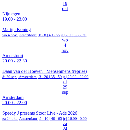
19
okt
Nijmegen
19.00 - 23.00
Martijn Koning
wo 4 nov |
Amersfoort
|
6 - 8 | 40 - 65 jr |
20.00 - 22.30
wo
4
nov
Amersfoort
20.00 - 22.30
Daan van der Hoeven - Mensenmens (reprise)
di 29 sep |
Amsterdam
|
3 - 20 | 35 - 59 jr |
20.00 - 22.00
di
29
sep
Amsterdam
20.00 - 22.00
Speedy J presents Stoor Live - Ade 2026
za 24 okt |
Amsterdam
|
5 - 10 | 40 - 65 jr |
16.00 - 0.00
za
24