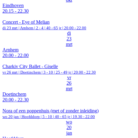
Eindhoven
20.15 - 22.30
Concert - Eye of Melian
di 23 mrt |
Arnhem
|
2 - 4 | 40 - 65 jr |
20.00 - 22.00
di
23
mrt
Arnhem
20.00 - 22.00
Charkiv City Ballet - Giselle
vr 26 mrt |
Doetinchem
|
3 - 10 | 25 - 49 jr |
20.00 - 22.30
vr
26
mrt
Doetinchem
20.00 - 22.30
Nora of een poppenhuis (met of zonder inleiding)
wo 20 jan |
Hoofddorp
|
5 - 10 | 40 - 65 jr |
19.30 - 22.00
wo
20
jan