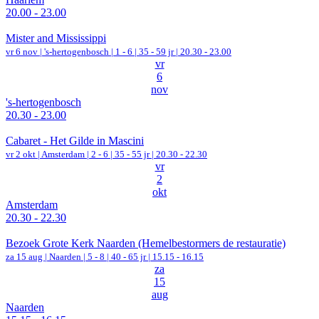
20.00 - 23.00
Mister and Mississippi
vr 6 nov |
's-hertogenbosch
|
1 - 6 | 35 - 59 jr |
20.30 - 23.00
vr
6
nov
's-hertogenbosch
20.30 - 23.00
Cabaret - Het Gilde in Mascini
vr 2 okt |
Amsterdam
|
2 - 6 | 35 - 55 jr |
20.30 - 22.30
vr
2
okt
Amsterdam
20.30 - 22.30
Bezoek Grote Kerk Naarden (Hemelbestormers de restauratie)
za 15 aug |
Naarden
|
5 - 8 | 40 - 65 jr |
15.15 - 16.15
za
15
aug
Naarden