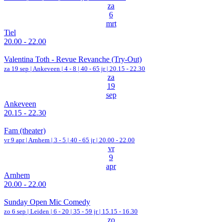
za
6
mrt
Tiel
20.00 - 22.00
Valentina Toth - Revue Revanche (Try-Out)
za 19 sep |
Ankeveen
|
4 - 8 | 40 - 65 jr |
20.15 - 22.30
za
19
sep
Ankeveen
20.15 - 22.30
Fam (theater)
vr 9 apr |
Arnhem
|
3 - 5 | 40 - 65 jr |
20.00 - 22.00
vr
9
apr
Arnhem
20.00 - 22.00
Sunday Open Mic Comedy
zo 6 sep |
Leiden
|
6 - 20 | 35 - 59 jr |
15.15 - 16.30
zo