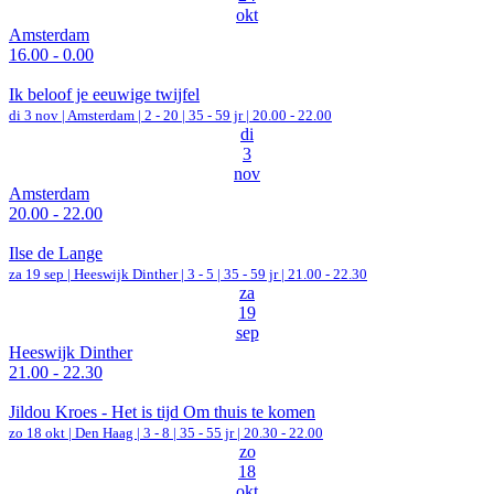
okt
Amsterdam
16.00 - 0.00
Ik beloof je eeuwige twijfel
di 3 nov |
Amsterdam
|
2 - 20 | 35 - 59 jr |
20.00 - 22.00
di
3
nov
Amsterdam
20.00 - 22.00
Ilse de Lange
za 19 sep |
Heeswijk Dinther
|
3 - 5 | 35 - 59 jr |
21.00 - 22.30
za
19
sep
Heeswijk Dinther
21.00 - 22.30
Jildou Kroes - Het is tijd Om thuis te komen
zo 18 okt |
Den Haag
|
3 - 8 | 35 - 55 jr |
20.30 - 22.00
zo
18
okt