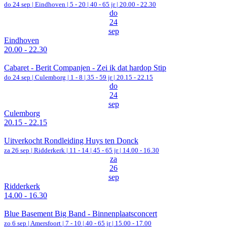
do 24 sep |
Eindhoven
|
5 - 20 | 40 - 65 jr |
20.00 - 22.30
do
24
sep
Eindhoven
20.00 - 22.30
Cabaret - Berit Companjen - Zei ik dat hardop Stip
do 24 sep |
Culemborg
|
1 - 8 | 35 - 59 jr |
20.15 - 22.15
do
24
sep
Culemborg
20.15 - 22.15
Uitverkocht Rondleiding Huys ten Donck
za 26 sep |
Ridderkerk
|
11 - 14 | 45 - 65 jr |
14.00 - 16.30
za
26
sep
Ridderkerk
14.00 - 16.30
Blue Basement Big Band - Binnenplaatsconcert
zo 6 sep |
Amersfoort
|
7 - 10 | 40 - 65 jr |
15.00 - 17.00