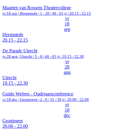
Maarten van Rossem Theatercollege
vr 18 sep |
Heemstede
|
1 - 20 | 40 - 65 jr |
20.15 - 22.15
vr
18
sep
Heemstede
20.15 - 22.15
De Parade Utrecht
vr 28 aug |
Utrecht
|
5 - 6 | 40 - 65 jr |
19.15 - 22.30
vr
28
aug
Utrecht
19.15 - 22.30
Guido Weijers - Oudejaarsconference
vr 18 dec |
Groningen
|
2 - 6 | 35 - 59 jr |
20.00 - 22.00
vr
18
dec
Groningen
20.00 - 22.00