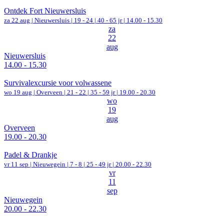
Ontdek Fort Nieuwersluis
za 22 aug |
Nieuwersluis
|
19 - 24 | 40 - 65 jr |
14.00 - 15.30
za
22
aug
Nieuwersluis
14.00 - 15.30
Survivalexcursie voor volwassene
wo 19 aug |
Overveen
|
21 - 22 | 35 - 59 jr |
19.00 - 20.30
wo
19
aug
Overveen
19.00 - 20.30
Padel & Drankje
vr 11 sep |
Nieuwegein
|
7 - 8 | 25 - 49 jr |
20.00 - 22.30
vr
11
sep
Nieuwegein
20.00 - 22.30