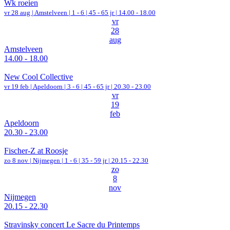
Wk roeien
vr 28 aug |
Amstelveen
|
1 - 6 | 45 - 65 jr |
14.00 - 18.00
vr
28
aug
Amstelveen
14.00 - 18.00
New Cool Collective
vr 19 feb |
Apeldoorn
|
3 - 6 | 45 - 65 jr |
20.30 - 23.00
vr
19
feb
Apeldoorn
20.30 - 23.00
Fischer-Z at Roosje
zo 8 nov |
Nijmegen
|
1 - 6 | 35 - 59 jr |
20.15 - 22.30
zo
8
nov
Nijmegen
20.15 - 22.30
Stravinsky concert Le Sacre du Printemps