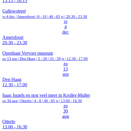
15.15 - 16.15
Gallowstreet
vr 4 dec |
Amersfoort
|
8 - 10 | 40 - 65 jr |
20.30 - 23.30
vr
4
dec
Amersfoort
20.30 - 23.30
Openbaar Vervoer museum
zo 13 sep |
Den Haag
|
3 - 20 | 35 - 59 jr |
12.30 - 17.00
zo
13
sep
Den Haag
12.30 - 17.00
Isaac Israels en nog veel meer in Kroller-Muller
zo 30 aug |
Otterlo
|
4 - 8 | 40 - 65 jr |
13.00 - 16.30
zo
30
aug
Otterlo
13.00 - 16.30