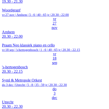
19.30 - 21.30
Woordgrapf
vr 27 nov |
Arnhem
|
5 - 6 | 40 - 65 jr |
20.30 - 22.00
vr
27
nov
Arnhem
20.30 - 22.00
Praam Neo klassiek piano en cello
vr 18 sep |
's-hertogenbosch
|
1 - 6 | 40 - 65 jr |
20.30 - 22.15
vr
18
sep
's-hertogenbosch
20.30 - 22.15
Syml & Metropole Orkest
do 3 dec |
Utrecht
|
5 - 8 | 35 - 59 jr |
20.30 - 22.30
do
3
dec
Utrecht
20.30 - 22.30