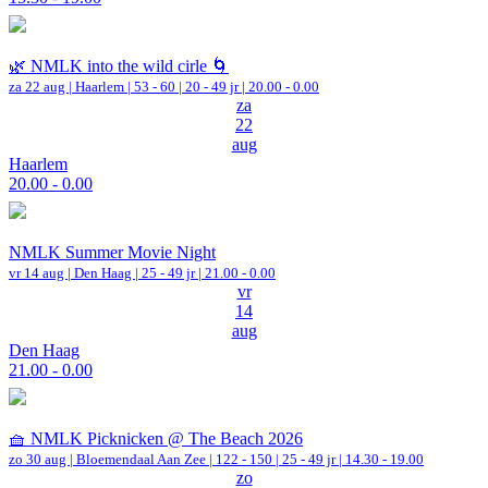
🌿 NMLK into the wild cirle 🌀
za 22 aug |
Haarlem
|
53 - 60 | 20 - 49 jr |
20.00 - 0.00
za
22
aug
Haarlem
20.00 - 0.00
NMLK Summer Movie Night
vr 14 aug |
Den Haag
| 25 - 49 jr |
21.00 - 0.00
vr
14
aug
Den Haag
21.00 - 0.00
🧺 NMLK Picknicken @ The Beach 2026
zo 30 aug |
Bloemendaal Aan Zee
|
122 - 150 | 25 - 49 jr |
14.30 - 19.00
zo