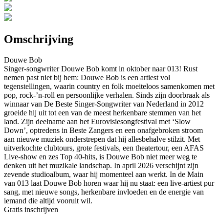
Omschrijving
Douwe Bob
Singer-songwriter Douwe Bob komt in oktober naar 013! Rust
nemen past niet bij hem: Douwe Bob is een artiest vol
tegenstellingen, waarin country en folk moeiteloos samenkomen met
pop, rock-’n-roll en persoonlijke verhalen. Sinds zijn doorbraak als
winnaar van De Beste Singer-Songwriter van Nederland in 2012
groeide hij uit tot een van de meest herkenbare stemmen van het
land. Zijn deelname aan het Eurovisiesongfestival met ‘Slow
Down’, optredens in Beste Zangers en een onafgebroken stroom
aan nieuwe muziek onderstrepen dat hij allesbehalve stilzit. Met
uitverkochte clubtours, grote festivals, een theatertour, een AFAS
Live-show en zes Top 40-hits, is Douwe Bob niet meer weg te
denken uit het muzikale landschap. In april 2026 verschijnt zijn
zevende studioalbum, waar hij momenteel aan werkt. In de Main
van 013 laat Douwe Bob horen waar hij nu staat: een live-artiest pur
sang, met nieuwe songs, herkenbare invloeden en de energie van
iemand die altijd vooruit wil.
Gratis inschrijven