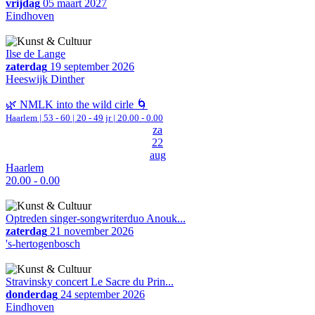
vrijdag
05 maart 2027
Eindhoven
Ilse de Lange
zaterdag
19 september 2026
Heeswijk Dinther
🌿 NMLK into the wild cirle 🌀
Haarlem
|
53 - 60 | 20 - 49 jr |
20.00 - 0.00
za
22
aug
Haarlem
20.00 - 0.00
Optreden singer-songwriterduo Anouk...
zaterdag
21 november 2026
's-hertogenbosch
Stravinsky concert Le Sacre du Prin...
donderdag
24 september 2026
Eindhoven