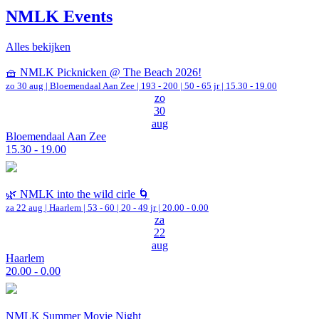
NMLK Events
Alles bekijken
🧺 NMLK Picknicken @ The Beach 2026!
zo 30 aug |
Bloemendaal Aan Zee
|
193 - 200 | 50 - 65 jr |
15.30 - 19.00
zo
30
aug
Bloemendaal Aan Zee
15.30 - 19.00
🌿 NMLK into the wild cirle 🌀
za 22 aug |
Haarlem
|
53 - 60 | 20 - 49 jr |
20.00 - 0.00
za
22
aug
Haarlem
20.00 - 0.00
NMLK Summer Movie Night