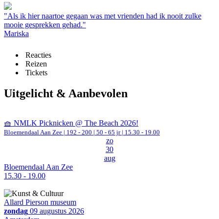
"Als ik hier naartoe gegaan was met vrienden had ik nooit zulke
mooie gesprekken gehad."
Mariska
Reacties
Reizen
Tickets
Uitgelicht & Aanbevolen
🧺 NMLK Picknicken @ The Beach 2026!
Bloemendaal Aan Zee
|
192 - 200 | 50 - 65 jr |
15.30 - 19.00
zo
30
aug
Bloemendaal Aan Zee
15.30 - 19.00
Allard Pierson museum
zondag
09 augustus 2026