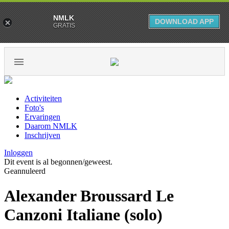
NMLK
DOWNLOAD APP
GRATIS
Activiteiten
Foto's
Ervaringen
Daarom NMLK
Inschrijven
Inloggen
Dit event is al begonnen/geweest.
Geannuleerd
Alexander Broussard Le
Canzoni Italiane (solo)