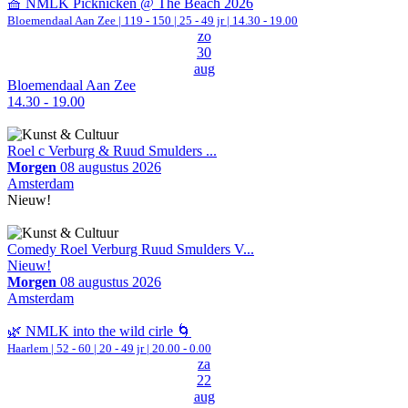
🧺 NMLK Picknicken @ The Beach 2026
Bloemendaal Aan Zee
|
119 - 150 | 25 - 49 jr |
14.30 - 19.00
zo
30
aug
Bloemendaal Aan Zee
14.30 - 19.00
Roel c Verburg & Ruud Smulders ...
Morgen
08 augustus 2026
Amsterdam
Nieuw!
Comedy Roel Verburg Ruud Smulders V...
Nieuw!
Morgen
08 augustus 2026
Amsterdam
🌿 NMLK into the wild cirle 🌀
Haarlem
|
52 - 60 | 20 - 49 jr |
20.00 - 0.00
za
22
aug