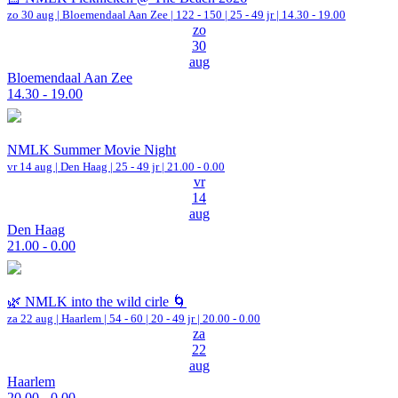
zo 30 aug |
Bloemendaal Aan Zee
|
122 - 150 | 25 - 49 jr |
14.30 - 19.00
zo
30
aug
Bloemendaal Aan Zee
14.30 - 19.00
NMLK Summer Movie Night
vr 14 aug |
Den Haag
| 25 - 49 jr |
21.00 - 0.00
vr
14
aug
Den Haag
21.00 - 0.00
🌿 NMLK into the wild cirle 🌀
za 22 aug |
Haarlem
|
54 - 60 | 20 - 49 jr |
20.00 - 0.00
za
22
aug
Haarlem
20.00 - 0.00