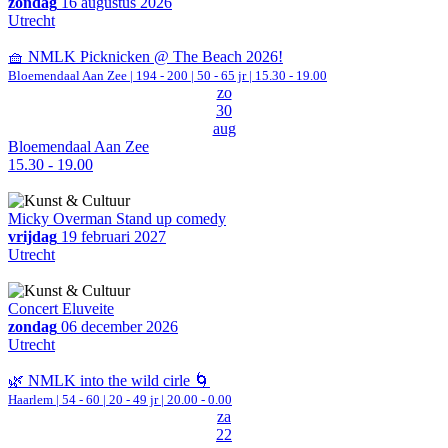
zondag
16 augustus 2026
Utrecht
🧺 NMLK Picknicken @ The Beach 2026!
Bloemendaal Aan Zee
|
194 - 200 | 50 - 65 jr |
15.30 - 19.00
zo
30
aug
Bloemendaal Aan Zee
15.30 - 19.00
Micky Overman Stand up comedy
vrijdag
19 februari 2027
Utrecht
Concert Eluveite
zondag
06 december 2026
Utrecht
🌿 NMLK into the wild cirle 🌀
Haarlem
|
54 - 60 | 20 - 49 jr |
20.00 - 0.00
za
22