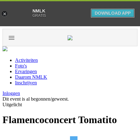
NMLK
DOWNLOAD APP
GRATIS
Activiteiten
Foto's
Ervaringen
Daarom NMLK
Inschrijven
Inloggen
Dit event is al begonnen/geweest.
Uitgelicht
Flamencoconcert Tomatito