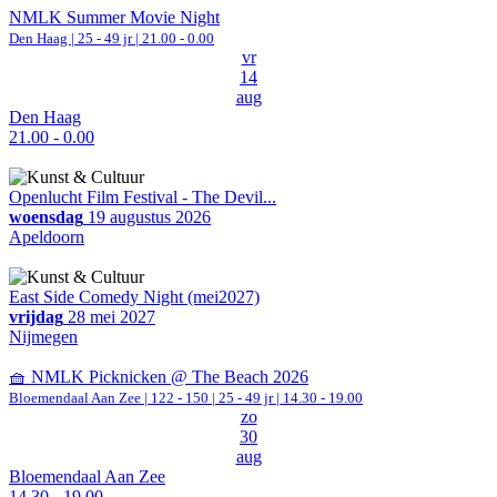
NMLK Summer Movie Night
Den Haag
| 25 - 49 jr |
21.00 - 0.00
vr
14
aug
Den Haag
21.00 - 0.00
Openlucht Film Festival - The Devil...
woensdag
19 augustus 2026
Apeldoorn
East Side Comedy Night (mei2027)
vrijdag
28 mei 2027
Nijmegen
🧺 NMLK Picknicken @ The Beach 2026
Bloemendaal Aan Zee
|
122 - 150 | 25 - 49 jr |
14.30 - 19.00
zo
30
aug
Bloemendaal Aan Zee
14.30 - 19.00