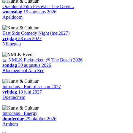
Openlucht Film Festival - The Devil...
woensdag
19 augustus 2026
Apeldoorn
East Side Comedy Night (mei2027)
vrijdag
28 mei 2027
Nijmegen
🧺 NMLK Picknicken @ The Beach 2026
zondag
30 augustus 2026
Bloemendaal Aan Zee
Introdans - End of season 2027
vrijdag
18 juni 2027
Doetinchem
Introdans - Energy
donderdag
29 oktober 2026
Arnhem