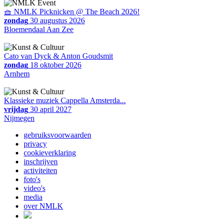
🧺 NMLK Picknicken @ The Beach 2026!
zondag
30 augustus 2026
Bloemendaal Aan Zee
Cato van Dyck & Anton Goudsmit
zondag
18 oktober 2026
Arnhem
Klassieke muziek Cappella Amsterda...
vrijdag
30 april 2027
Nijmegen
gebruiksvoorwaarden
privacy
cookieverklaring
inschrijven
activiteiten
foto's
video's
media
over NMLK