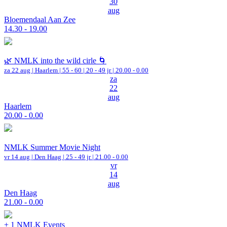
30
aug
Bloemendaal Aan Zee
14.30 - 19.00
🌿 NMLK into the wild cirle 🌀
za 22 aug |
Haarlem
|
55 - 60 | 20 - 49 jr |
20.00 - 0.00
za
22
aug
Haarlem
20.00 - 0.00
NMLK Summer Movie Night
vr 14 aug |
Den Haag
| 25 - 49 jr |
21.00 - 0.00
vr
14
aug
Den Haag
21.00 - 0.00
+ 1 NMLK Events