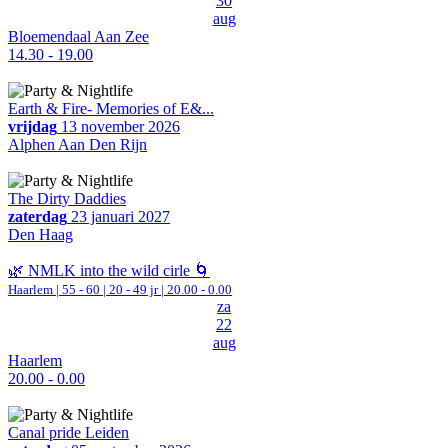
30
aug
Bloemendaal Aan Zee
14.30 - 19.00
Earth & Fire- Memories of E&...
vrijdag
13 november 2026
Alphen Aan Den Rijn
The Dirty Daddies
zaterdag
23 januari 2027
Den Haag
🌿 NMLK into the wild cirle 🌀
Haarlem
|
55 - 60 | 20 - 49 jr |
20.00 - 0.00
za
22
aug
Haarlem
20.00 - 0.00
Canal pride Leiden