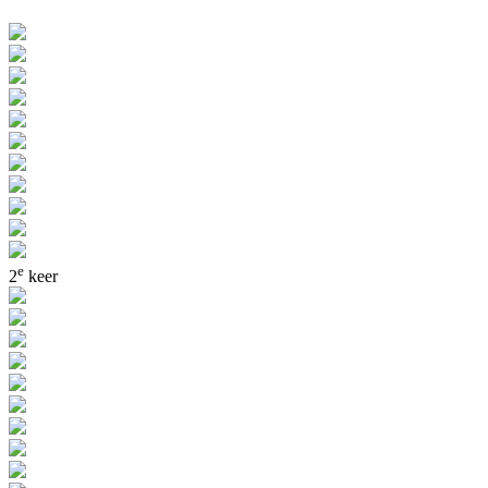
e
2
keer