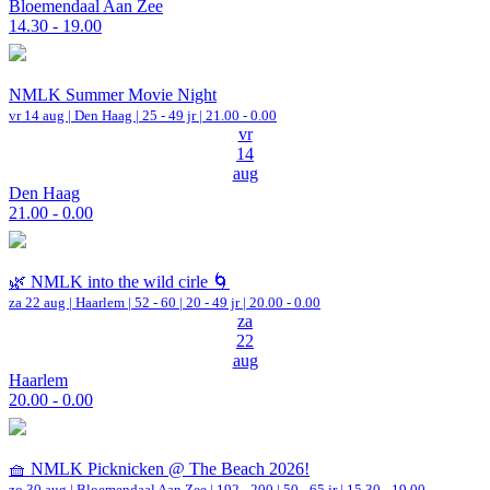
Bloemendaal Aan Zee
14.30 - 19.00
NMLK Summer Movie Night
vr 14 aug |
Den Haag
| 25 - 49 jr |
21.00 - 0.00
vr
14
aug
Den Haag
21.00 - 0.00
🌿 NMLK into the wild cirle 🌀
za 22 aug |
Haarlem
|
52 - 60 | 20 - 49 jr |
20.00 - 0.00
za
22
aug
Haarlem
20.00 - 0.00
🧺 NMLK Picknicken @ The Beach 2026!
zo 30 aug |
Bloemendaal Aan Zee
|
192 - 200 | 50 - 65 jr |
15.30 - 19.00