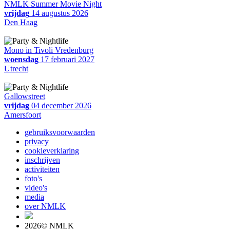
NMLK Summer Movie Night
vrijdag
14 augustus 2026
Den Haag
Mono in Tivoli Vredenburg
woensdag
17 februari 2027
Utrecht
Gallowstreet
vrijdag
04 december 2026
Amersfoort
gebruiksvoorwaarden
privacy
cookieverklaring
inschrijven
activiteiten
foto's
video's
media
over NMLK
2026© NMLK