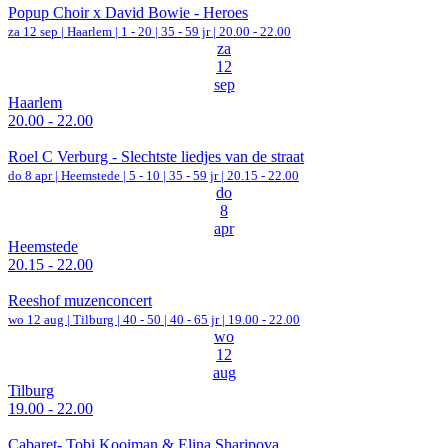
Popup Choir x David Bowie - Heroes
za 12 sep |
Haarlem
|
1 - 20 | 35 - 59 jr |
20.00 - 22.00
za
12
sep
Haarlem
20.00 - 22.00
Roel C Verburg - Slechtste liedjes van de straat
do 8 apr |
Heemstede
|
5 - 10 | 35 - 59 jr |
20.15 - 22.00
do
8
apr
Heemstede
20.15 - 22.00
Reeshof muzenconcert
wo 12 aug |
Tilburg
|
40 - 50 | 40 - 65 jr |
19.00 - 22.00
wo
12
aug
Tilburg
19.00 - 22.00
Cabaret- Tobi Kooiman & Elina Sharipova