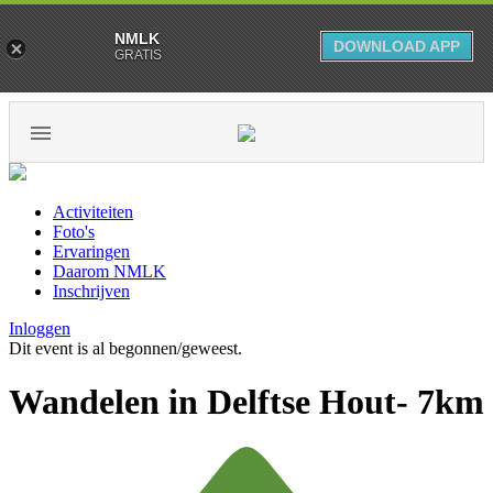
NMLK
DOWNLOAD APP
GRATIS
Activiteiten
Foto's
Ervaringen
Daarom NMLK
Inschrijven
Inloggen
Dit event is al begonnen/geweest.
Wandelen in Delftse Hout- 7km