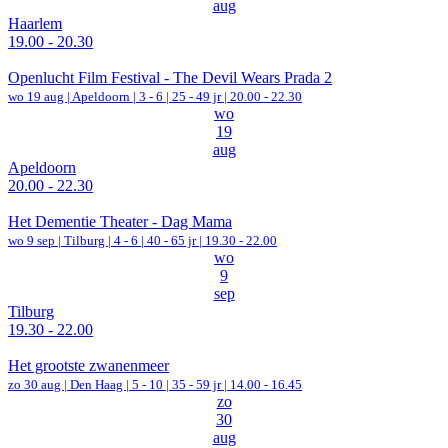
aug
Haarlem
19.00 - 20.30
Openlucht Film Festival - The Devil Wears Prada 2
wo 19 aug |
Apeldoorn
|
3 - 6 | 25 - 49 jr |
20.00 - 22.30
wo
19
aug
Apeldoorn
20.00 - 22.30
Het Dementie Theater - Dag Mama
wo 9 sep |
Tilburg
|
4 - 6 | 40 - 65 jr |
19.30 - 22.00
wo
9
sep
Tilburg
19.30 - 22.00
Het grootste zwanenmeer
zo 30 aug |
Den Haag
|
5 - 10 | 35 - 59 jr |
14.00 - 16.45
zo
30
aug