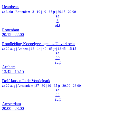
Heartbeats
za 3 okt |
Rotterdam
|
3 - 10 | 40 - 65 jr |
20.15 - 22.00
za
3
okt
Rotterdam
20.15 - 22.00
Rondleiding Koepelgevangenis- Uitverkocht
za 29 aug |
Arnhem
|
13 - 14 | 40 - 65 jr |
13.45 - 15.15
za
29
aug
Arnhem
13.45 - 15.15
Dolf Jansen In de Vondelpark
za 22 aug |
Amsterdam
|
27 - 30 | 40 - 65 jr |
20.00 - 23.00
za
22
aug
Amsterdam
20.00 - 23.00