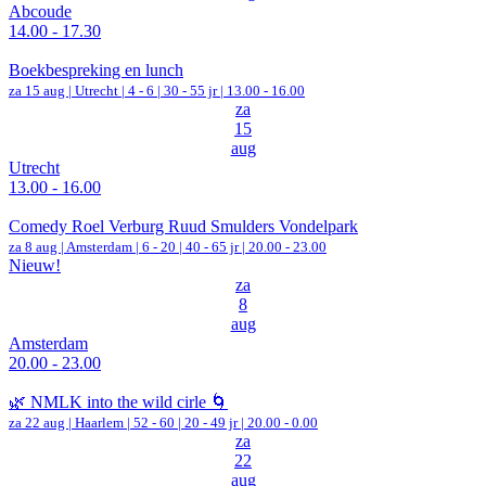
Abcoude
14.00 - 17.30
Boekbespreking en lunch
za 15 aug |
Utrecht
|
4 - 6 | 30 - 55 jr |
13.00 - 16.00
za
15
aug
Utrecht
13.00 - 16.00
Comedy Roel Verburg Ruud Smulders Vondelpark
za 8 aug |
Amsterdam
|
6 - 20 | 40 - 65 jr |
20.00 - 23.00
Nieuw!
za
8
aug
Amsterdam
20.00 - 23.00
🌿 NMLK into the wild cirle 🌀
za 22 aug |
Haarlem
|
52 - 60 | 20 - 49 jr |
20.00 - 0.00
za
22
aug