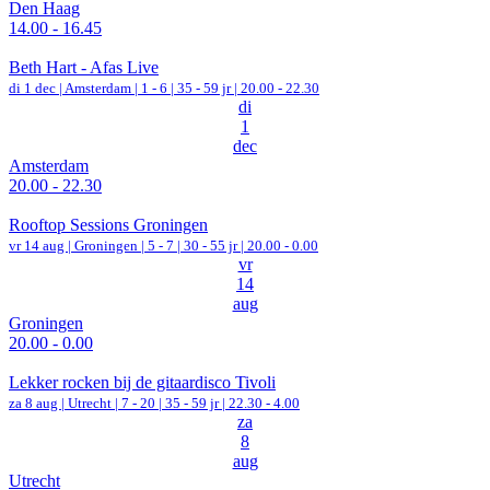
Den Haag
14.00 - 16.45
Beth Hart - Afas Live
di 1 dec |
Amsterdam
|
1 - 6 | 35 - 59 jr |
20.00 - 22.30
di
1
dec
Amsterdam
20.00 - 22.30
Rooftop Sessions Groningen
vr 14 aug |
Groningen
|
5 - 7 | 30 - 55 jr |
20.00 - 0.00
vr
14
aug
Groningen
20.00 - 0.00
Lekker rocken bij de gitaardisco Tivoli
za 8 aug |
Utrecht
|
7 - 20 | 35 - 59 jr |
22.30 - 4.00
za
8
aug
Utrecht