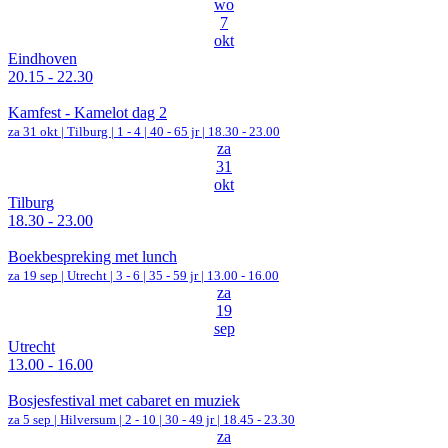
wo
7
okt
Eindhoven
20.15 - 22.30
Kamfest - Kamelot dag 2
za 31 okt |
Tilburg
|
1 - 4 | 40 - 65 jr |
18.30 - 23.00
za
31
okt
Tilburg
18.30 - 23.00
Boekbespreking met lunch
za 19 sep |
Utrecht
|
3 - 6 | 35 - 59 jr |
13.00 - 16.00
za
19
sep
Utrecht
13.00 - 16.00
Bosjesfestival met cabaret en muziek
za 5 sep |
Hilversum
|
2 - 10 | 30 - 49 jr |
18.45 - 23.30
za