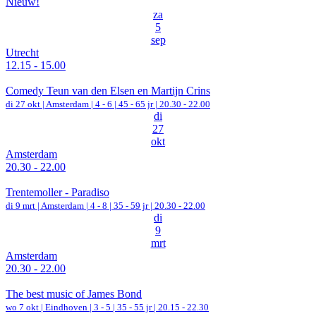
Nieuw!
za
5
sep
Utrecht
12.15 - 15.00
Comedy Teun van den Elsen en Martijn Crins
di 27 okt |
Amsterdam
|
4 - 6 | 45 - 65 jr |
20.30 - 22.00
di
27
okt
Amsterdam
20.30 - 22.00
Trentemoller - Paradiso
di 9 mrt |
Amsterdam
|
4 - 8 | 35 - 59 jr |
20.30 - 22.00
di
9
mrt
Amsterdam
20.30 - 22.00
The best music of James Bond
wo 7 okt |
Eindhoven
|
3 - 5 | 35 - 55 jr |
20.15 - 22.30