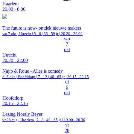
Haarlem
20.00 - 0.00
The future is now- ontdek nieuwe makers
wo 7 okt |
Utrecht
|
5 - 6 | 35 - 59 jr |
20.20 - 22.00
wo
7
okt
Utrecht
20.20 - 22.00
Najib & Roue - Alles is comedy
di 6 okt |
Hoofddorp
|
7 - 12 | 40 - 65 jr |
20.15 - 22.15
di
6
okt
Hoofddorp
20.15 - 22.15
Lezing Noraly Beyer
vr 28 aug |
Haarlem
|
7 - 8 | 40 - 65 jr |
19.00 - 20.30
vr
28