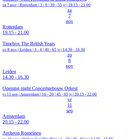
za 7 nov |
Rotterdam
|
3 - 6 | 30 - 55 jr |
19.15 - 21.00
za
7
nov
Rotterdam
19.15 - 21.00
Timebox The British Years
zo 8 nov |
Leiden
|
3 - 4 | 40 - 65 jr |
14.30 - 16.30
zo
8
nov
Leiden
14.30 - 16.30
Opening night Concertgebouw Orkest
vr 11 sep |
Amsterdam
|
16 - 20 | 45 - 65 jr |
20.15 - 22.00
vr
11
sep
Amsterdam
20.15 - 22.00
Archeon Romeinen
zo 16 aug |
Alphen Aan Den Rijn
|
1 - 10 | 40 - 65 jr |
12.30 - 17.00