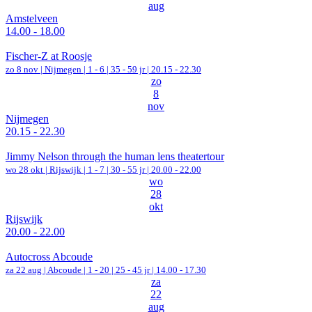
aug
Amstelveen
14.00 - 18.00
Fischer-Z at Roosje
zo 8 nov |
Nijmegen
|
1 - 6 | 35 - 59 jr |
20.15 - 22.30
zo
8
nov
Nijmegen
20.15 - 22.30
Jimmy Nelson through the human lens theatertour
wo 28 okt |
Rijswijk
|
1 - 7 | 30 - 55 jr |
20.00 - 22.00
wo
28
okt
Rijswijk
20.00 - 22.00
Autocross Abcoude
za 22 aug |
Abcoude
|
1 - 20 | 25 - 45 jr |
14.00 - 17.30
za
22
aug