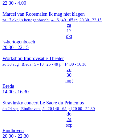
22.30 - 4.00
Marcel van Roosmalen Ik mag niet klagen
za 17 okt |
's-hertogenbosch
|
4 - 6 | 40 - 65 jr |
20.30 - 22.15
za
17
okt
's-hertogenbosch
20.30 - 22.15
Workshop Improvisatie Theater
zo 30 aug |
Breda
|
5 - 10 | 25 - 49 jr |
14.00 - 16.30
zo
30
aug
Breda
14.00 - 16.30
Stravinsky concert Le Sacre du Printemps
do 24 sep |
Eindhoven
|
5 - 20 | 40 - 65 jr |
20.00 - 22.30
do
24
sep
Eindhoven
20.00 - 22.30