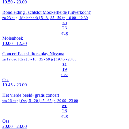
19.50 - 23.00
Rondleiding Jachtslot Mookerheide (uitverkocht)
zo 23 aug |
Molenhoek
|
5 - 8 | 35 - 59 jr |
10.00 - 12.30
zo
23
aug
Molenhoek
10.00 - 12.30
Concert Paceshifters play Nirvana
za 19 dec |
Oss
|
8 - 10 | 35 - 59 jr |
19.45 - 23.00
za
19
dec
Oss
19.45 - 23.00
Het vierde beeld- gratis concert
wo 26 aug |
Oss
|
5 - 20 | 45 - 65 jr |
20.00 - 23.00
wo
26
aug
Oss
20.00 - 23.00