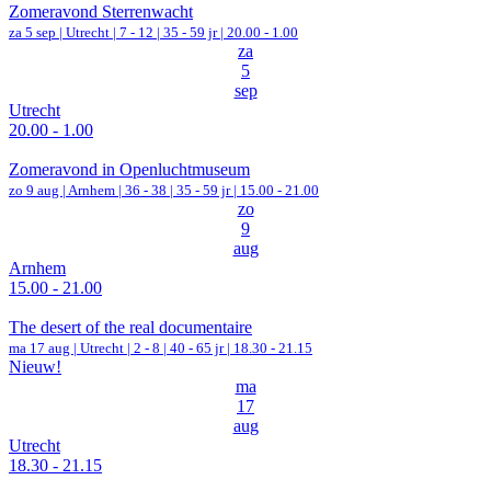
Zomeravond Sterrenwacht
za 5 sep |
Utrecht
|
7 - 12 | 35 - 59 jr |
20.00 - 1.00
za
5
sep
Utrecht
20.00 - 1.00
Zomeravond in Openluchtmuseum
zo 9 aug |
Arnhem
|
36 - 38 | 35 - 59 jr |
15.00 - 21.00
zo
9
aug
Arnhem
15.00 - 21.00
The desert of the real documentaire
ma 17 aug |
Utrecht
|
2 - 8 | 40 - 65 jr |
18.30 - 21.15
Nieuw!
ma
17
aug
Utrecht
18.30 - 21.15