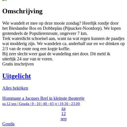
Omschrijving
Wie wandelt er mee op deze mooie zondag? Heerlijk rondje door
het Bieslandse Bos en Dobbeplas (Pijnacker-Nootdorp). We lopen
grotendeels de Populierenroute, ongeveer 7 km.
Trek waterdicht schoeisel aan, want na wat regen kunnen de paadjes
wat modderig zijn. We wandelen ca. anderhalf uur en we drinken op
2/3 van de route nog een kopje koffie.
Bij zeer slecht weer gaat de wandeling niet door. Dit meld ik
uiterlijk 24 uur van te voren.
Gratis inschrijven
Uitgelicht
Alles bekijken
Hommage a Jacques Brel in kleinste theatertje
za 12 sep |
Gouda
|
9 - 10 | 40 - 65 jr |
19.50 - 23.00
za
12
sep
Gouda