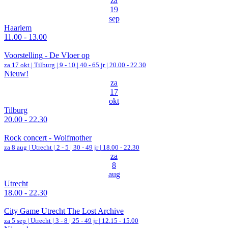
za
19
sep
Haarlem
11.00 - 13.00
Voorstelling - De Vloer op
za 17 okt |
Tilburg
|
9 - 10 | 40 - 65 jr |
20.00 - 22.30
Nieuw!
za
17
okt
Tilburg
20.00 - 22.30
Rock concert - Wolfmother
za 8 aug |
Utrecht
|
2 - 5 | 30 - 49 jr |
18.00 - 22.30
za
8
aug
Utrecht
18.00 - 22.30
City Game Utrecht The Lost Archive
za 5 sep |
Utrecht
|
3 - 8 | 25 - 49 jr |
12.15 - 15.00