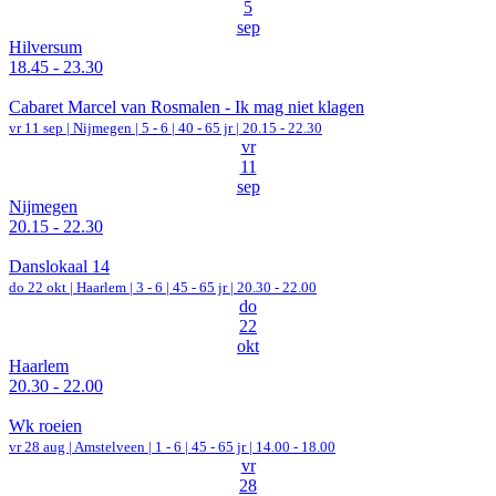
5
sep
Hilversum
18.45 - 23.30
Cabaret Marcel van Rosmalen - Ik mag niet klagen
vr 11 sep |
Nijmegen
|
5 - 6 | 40 - 65 jr |
20.15 - 22.30
vr
11
sep
Nijmegen
20.15 - 22.30
Danslokaal 14
do 22 okt |
Haarlem
|
3 - 6 | 45 - 65 jr |
20.30 - 22.00
do
22
okt
Haarlem
20.30 - 22.00
Wk roeien
vr 28 aug |
Amstelveen
|
1 - 6 | 45 - 65 jr |
14.00 - 18.00
vr
28