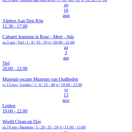
zo
16
aug
Alphen Aan Den Rijn
12.30 - 17.00
Cabaret Jeannine la Rose - Meer - Stip
za 3 apr |
Tiel
|
1 - 6 | 35 - 59 jr |
20.00 - 22.00
za
3
apr
Tiel
20.00 - 22.00
Museum escape Museum van Oudheden
vr 13 nov |
Leiden
|
1 - 6 | 25 - 49 jr |
19.00 - 22.00
vr
13
nov
Leiden
19.00 - 22.00
World Clean-up Day
za 19 sep |
Haarlem
|
5 - 20 | 35 - 59 jr |
11.00 - 13.00