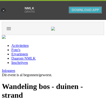
NMLK
DOWNLOAD APP
GRATIS
Activiteiten
Foto's
Ervaringen
Daarom NMLK
Inschrijven
Inloggen
Dit event is al begonnen/geweest.
Wandeling bos - duinen -
strand