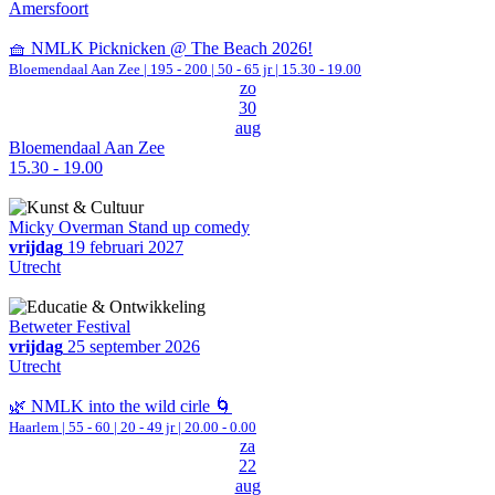
Amersfoort
🧺 NMLK Picknicken @ The Beach 2026!
Bloemendaal Aan Zee
|
195 - 200 | 50 - 65 jr |
15.30 - 19.00
zo
30
aug
Bloemendaal Aan Zee
15.30 - 19.00
Micky Overman Stand up comedy
vrijdag
19 februari 2027
Utrecht
Betweter Festival
vrijdag
25 september 2026
Utrecht
🌿 NMLK into the wild cirle 🌀
Haarlem
|
55 - 60 | 20 - 49 jr |
20.00 - 0.00
za
22
aug