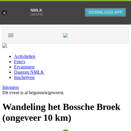
NMLK
DOWNLOAD APP
GRATIS
Activiteiten
Foto's
Ervaringen
Daarom NMLK
Inschrijven
Inloggen
Dit event is al begonnen/geweest.
Wandeling het Bossche Broek
(ongeveer 10 km)