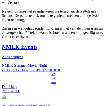
van de stad.
Na een lus langs het strandje keren we terug naar de Pettelaarse
Schans. De perfecte plek om na te genieten met een drankje (voor
eigen rekening).
Zin in een wandeling zonder hond, maar mét verhalen, verrassingen
en vergezichten? Trek je wandelschoenen aan en loop gezellig mee.
Gratis inschrijven
NMLK Events
Alles bekijken
NMLK Summer Movie Night
vr 14 aug |
Den Haag
| 25 - 49 jr |
21.00 - 0.00
vr
14
aug
Den Haag
21.00 - 0.00
🌿 NMLK into the wild cirle 🌀