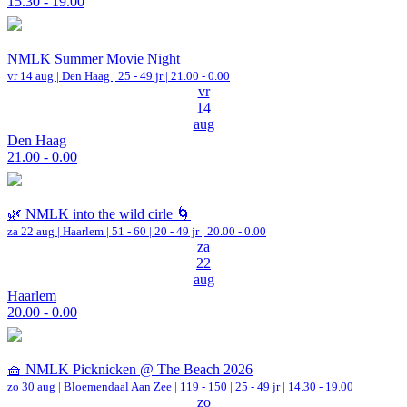
15.30 - 19.00
NMLK Summer Movie Night
vr 14 aug |
Den Haag
| 25 - 49 jr |
21.00 - 0.00
vr
14
aug
Den Haag
21.00 - 0.00
🌿 NMLK into the wild cirle 🌀
za 22 aug |
Haarlem
|
51 - 60 | 20 - 49 jr |
20.00 - 0.00
za
22
aug
Haarlem
20.00 - 0.00
🧺 NMLK Picknicken @ The Beach 2026
zo 30 aug |
Bloemendaal Aan Zee
|
119 - 150 | 25 - 49 jr |
14.30 - 19.00
zo