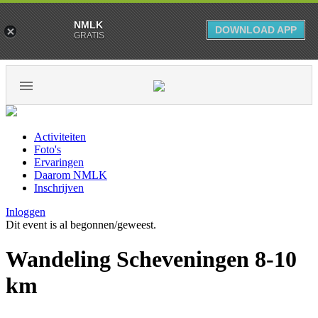
NMLK
DOWNLOAD APP
GRATIS
Activiteiten
Foto's
Ervaringen
Daarom NMLK
Inschrijven
Inloggen
Dit event is al begonnen/geweest.
Wandeling Scheveningen 8-10
km