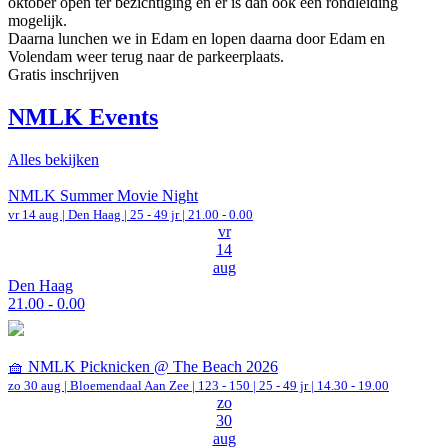
oktober open ter bezichtiging en er is dan ook een rondleiding
mogelijk.
Daarna lunchen we in Edam en lopen daarna door Edam en
Volendam weer terug naar de parkeerplaats.
Gratis inschrijven
NMLK Events
Alles bekijken
NMLK Summer Movie Night
vr 14 aug |
Den Haag
| 25 - 49 jr |
21.00 - 0.00
vr
14
aug
Den Haag
21.00 - 0.00
🧺 NMLK Picknicken @ The Beach 2026
zo 30 aug |
Bloemendaal Aan Zee
|
123 - 150 | 25 - 49 jr |
14.30 - 19.00
zo
30
aug