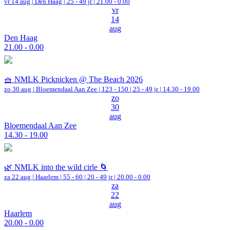
vr 14 aug |
Den Haag
| 25 - 49 jr |
21.00 - 0.00
vr
14
aug
Den Haag
21.00 - 0.00
🧺 NMLK Picknicken @ The Beach 2026
zo 30 aug |
Bloemendaal Aan Zee
|
123 - 150 | 25 - 49 jr |
14.30 - 19.00
zo
30
aug
Bloemendaal Aan Zee
14.30 - 19.00
🌿 NMLK into the wild cirle 🌀
za 22 aug |
Haarlem
|
55 - 60 | 20 - 49 jr |
20.00 - 0.00
za
22
aug
Haarlem
20.00 - 0.00