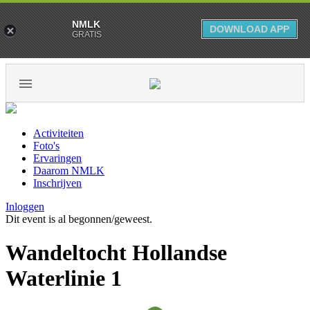
NMLK
DOWNLOAD APP
GRATIS
Activiteiten
Foto's
Ervaringen
Daarom NMLK
Inschrijven
Inloggen
Dit event is al begonnen/geweest.
Wandeltocht Hollandse
Waterlinie 1