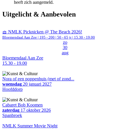
heeft zich aangemeld.
Uitgelicht & Aanbevolen
🧺 NMLK Picknicken @ The Beach 2026!
Bloemendaal Aan Zee
|
195 - 200 | 50 - 65 jr |
15.30 - 19.00
zo
30
aug
Bloemendaal Aan Zee
15.30 - 19.00
Nora of een poppenhuis (met of zond...
woensdag
20 januari 2027
Hoofddorp
Cabaret Bob Koomen
zaterdag
17 oktober 2026
Spanbroek
NMLK Summer Movie Night