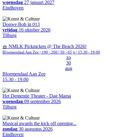
woensdag
27 januari 2027
Eindhoven
Douwe Bob in 013
vrijdag
16 oktober 2026
Tilburg
🧺 NMLK Picknicken @ The Beach 2026!
Bloemendaal Aan Zee
|
190 - 200 | 50 - 65 jr |
15.30 - 19.00
zo
30
aug
Bloemendaal Aan Zee
15.30 - 19.00
Het Dementie Theater - Dag Mama
woensdag
09 september 2026
Tilburg
Musical awards the kick off opening...
zondag
30 augustus 2026
Eindhoven