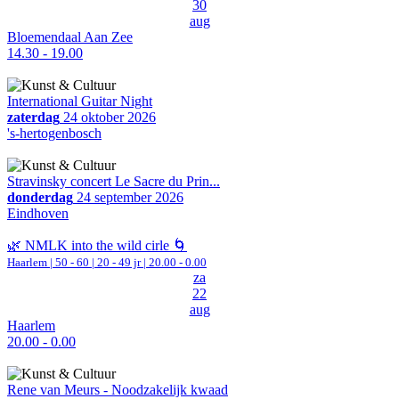
30
aug
Bloemendaal Aan Zee
14.30 - 19.00
International Guitar Night
zaterdag
24 oktober 2026
's-hertogenbosch
Stravinsky concert Le Sacre du Prin...
donderdag
24 september 2026
Eindhoven
🌿 NMLK into the wild cirle 🌀
Haarlem
|
50 - 60 | 20 - 49 jr |
20.00 - 0.00
za
22
aug
Haarlem
20.00 - 0.00
Rene van Meurs - Noodzakelijk kwaad