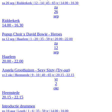
za 26 sep |
Ridderkerk
|
12 - 14 | 45 - 65 jr |
14.00 - 16.30
za
26
sep
Ridderkerk
14.00 - 16.30
Popup Choir x David Bowie - Heroes
za 12 sep |
Haarlem
|
1 - 20 | 35 - 59 jr |
20.00 - 22.00
za
12
sep
Haarlem
20.00 - 22.00
Angela Groothuizen - Sexy Sixty (Try-out)
vr 2 okt |
Heemstede
|
9 - 10 | 40 - 65 jr |
20.15 - 22.15
vr
2
okt
Heemstede
20.15 - 22.15
Introductie drummen
zo 16 aug |
Leuth
|
1 - 6 | 35 - 59 jr |
14.00 - 16.00