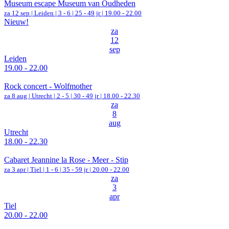
Museum escape Museum van Oudheden
za 12 sep |
Leiden
|
3 - 6 | 25 - 49 jr |
19.00 - 22.00
Nieuw!
za
12
sep
Leiden
19.00 - 22.00
Rock concert - Wolfmother
za 8 aug |
Utrecht
|
2 - 5 | 30 - 49 jr |
18.00 - 22.30
za
8
aug
Utrecht
18.00 - 22.30
Cabaret Jeannine la Rose - Meer - Stip
za 3 apr |
Tiel
|
1 - 6 | 35 - 59 jr |
20.00 - 22.00
za
3
apr
Tiel
20.00 - 22.00