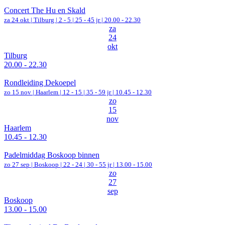
Concert The Hu en Skald
za 24 okt |
Tilburg
|
2 - 5 | 25 - 45 jr |
20.00 - 22.30
za
24
okt
Tilburg
20.00 - 22.30
Rondleiding Dekoepel
zo 15 nov |
Haarlem
|
12 - 15 | 35 - 59 jr |
10.45 - 12.30
zo
15
nov
Haarlem
10.45 - 12.30
Padelmiddag Boskoop binnen
zo 27 sep |
Boskoop
|
22 - 24 | 30 - 55 jr |
13.00 - 15.00
zo
27
sep
Boskoop
13.00 - 15.00