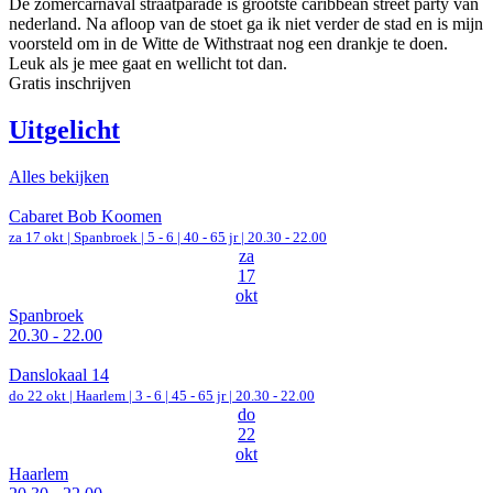
De zomercarnaval straatparade is grootste caribbean street party van
nederland. Na afloop van de stoet ga ik niet verder de stad en is mijn
voorsteld om in de Witte de Withstraat nog een drankje te doen.
Leuk als je mee gaat en wellicht tot dan.
Gratis inschrijven
Uitgelicht
Alles bekijken
Cabaret Bob Koomen
za 17 okt |
Spanbroek
|
5 - 6 | 40 - 65 jr |
20.30 - 22.00
za
17
okt
Spanbroek
20.30 - 22.00
Danslokaal 14
do 22 okt |
Haarlem
|
3 - 6 | 45 - 65 jr |
20.30 - 22.00
do
22
okt
Haarlem