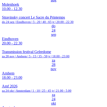
aug
Molenhoek
10.00 - 12.30
Stravinsky concert Le Sacre du Printemps
do 24 sep |
Eindhoven
|
5 - 20 | 40 - 65 jr |
20.00 - 22.30
do
24
sep
Eindhoven
20.00 - 22.30
Transmission festival Gelredome
za 28 nov |
Arnhem
|
5 - 15 | 35 - 59 jr |
18.00 - 23.00
za
28
nov
Arnhem
18.00 - 23.00
Amf 2026
za 24 okt |
Amsterdam
|
1 - 10 | 25 - 45 jr |
21.00 - 5.00
za
24
okt