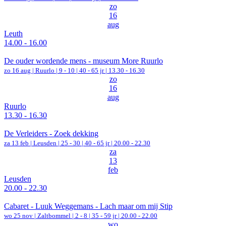
zo
16
aug
Leuth
14.00 - 16.00
De ouder wordende mens - museum More Ruurlo
zo 16 aug |
Ruurlo
|
9 - 10 | 40 - 65 jr |
13.30 - 16.30
zo
16
aug
Ruurlo
13.30 - 16.30
De Verleiders - Zoek dekking
za 13 feb |
Leusden
|
25 - 30 | 40 - 65 jr |
20.00 - 22.30
za
13
feb
Leusden
20.00 - 22.30
Cabaret - Luuk Weggemans - Lach maar om mij Stip
wo 25 nov |
Zaltbommel
|
2 - 8 | 35 - 59 jr |
20.00 - 22.00
wo