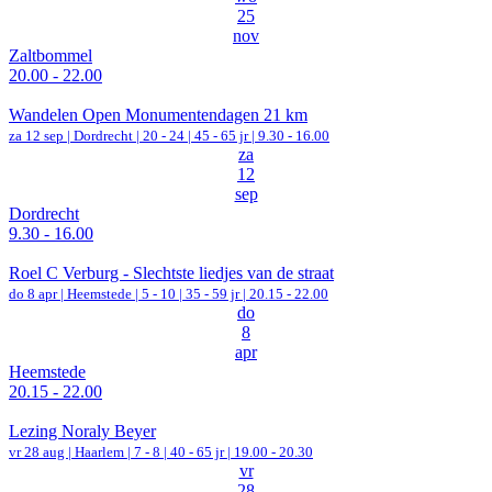
25
nov
Zaltbommel
20.00 - 22.00
Wandelen Open Monumentendagen 21 km
za 12 sep |
Dordrecht
|
20 - 24 | 45 - 65 jr |
9.30 - 16.00
za
12
sep
Dordrecht
9.30 - 16.00
Roel C Verburg - Slechtste liedjes van de straat
do 8 apr |
Heemstede
|
5 - 10 | 35 - 59 jr |
20.15 - 22.00
do
8
apr
Heemstede
20.15 - 22.00
Lezing Noraly Beyer
vr 28 aug |
Haarlem
|
7 - 8 | 40 - 65 jr |
19.00 - 20.30
vr
28