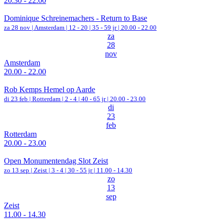
20.30 - 22.00
Dominique Schreinemachers - Return to Base
za 28 nov |
Amsterdam
|
12 - 20 | 35 - 59 jr |
20.00 - 22.00
za
28
nov
Amsterdam
20.00 - 22.00
Rob Kemps Hemel op Aarde
di 23 feb |
Rotterdam
|
2 - 4 | 40 - 65 jr |
20.00 - 23.00
di
23
feb
Rotterdam
20.00 - 23.00
Open Monumentendag Slot Zeist
zo 13 sep |
Zeist
|
3 - 4 | 30 - 55 jr |
11.00 - 14.30
zo
13
sep
Zeist
11.00 - 14.30