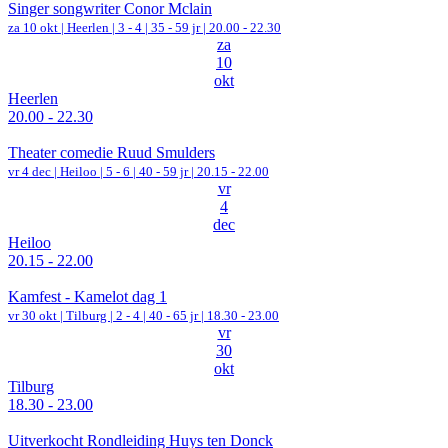
Singer songwriter Conor Mclain
za 10 okt |
Heerlen
|
3 - 4 | 35 - 59 jr |
20.00 - 22.30
za
10
okt
Heerlen
20.00 - 22.30
Theater comedie Ruud Smulders
vr 4 dec |
Heiloo
|
5 - 6 | 40 - 59 jr |
20.15 - 22.00
vr
4
dec
Heiloo
20.15 - 22.00
Kamfest - Kamelot dag 1
vr 30 okt |
Tilburg
|
2 - 4 | 40 - 65 jr |
18.30 - 23.00
vr
30
okt
Tilburg
18.30 - 23.00
Uitverkocht Rondleiding Huys ten Donck