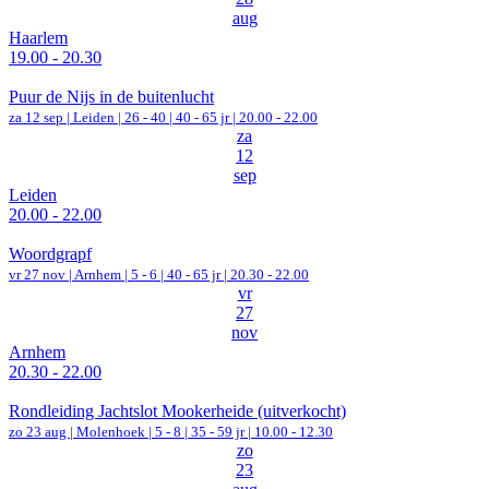
aug
Haarlem
19.00 - 20.30
Puur de Nijs in de buitenlucht
za 12 sep |
Leiden
|
26 - 40 | 40 - 65 jr |
20.00 - 22.00
za
12
sep
Leiden
20.00 - 22.00
Woordgrapf
vr 27 nov |
Arnhem
|
5 - 6 | 40 - 65 jr |
20.30 - 22.00
vr
27
nov
Arnhem
20.30 - 22.00
Rondleiding Jachtslot Mookerheide (uitverkocht)
zo 23 aug |
Molenhoek
|
5 - 8 | 35 - 59 jr |
10.00 - 12.30
zo
23