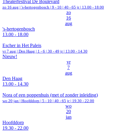
Theaterfestival De Boulevard
zo 16 aug |
's-hertogenbosch
|
9 - 10 | 40 - 65 jr |
13.00 - 18.00
zo
16
aug
's-hertogenbosch
13.00 - 18.00
Escher in Het Paleis
vr 7 aug |
Den Haag
|
1 - 6 | 30 - 49 jr |
13.00 - 14.30
Nieuw!
vr
7
aug
Den Haag
13.00 - 14.30
Nora of een poppenhuis (met of zonder inleiding)
wo 20 jan |
Hoofddorp
|
5 - 10 | 40 - 65 jr |
19.30 - 22.00
wo
20
jan
Hoofddorp
19.30 - 22.00