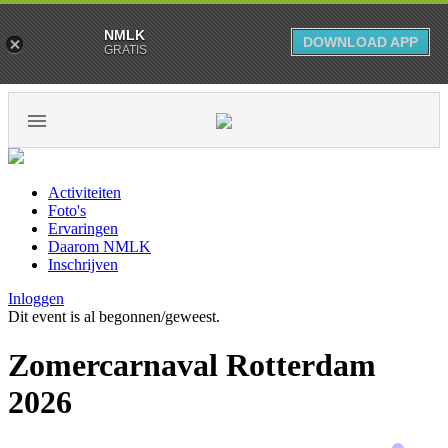
NMLK
DOWNLOAD APP
GRATIS
Activiteiten
Foto's
Ervaringen
Daarom NMLK
Inschrijven
Inloggen
Dit event is al begonnen/geweest.
Zomercarnaval Rotterdam
2026