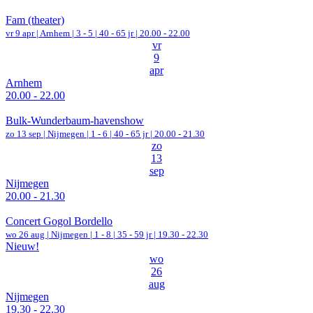
Fam (theater)
vr 9 apr |
Arnhem
|
3 - 5 | 40 - 65 jr |
20.00 - 22.00
vr
9
apr
Arnhem
20.00 - 22.00
Bulk-Wunderbaum-havenshow
zo 13 sep |
Nijmegen
|
1 - 6 | 40 - 65 jr |
20.00 - 21.30
zo
13
sep
Nijmegen
20.00 - 21.30
Concert Gogol Bordello
wo 26 aug |
Nijmegen
|
1 - 8 | 35 - 59 jr |
19.30 - 22.30
Nieuw!
wo
26
aug
Nijmegen
19.30 - 22.30