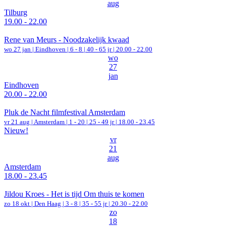
aug
Tilburg
19.00 - 22.00
Rene van Meurs - Noodzakelijk kwaad
wo 27 jan |
Eindhoven
|
6 - 8 | 40 - 65 jr |
20.00 - 22.00
wo
27
jan
Eindhoven
20.00 - 22.00
Pluk de Nacht filmfestival Amsterdam
vr 21 aug |
Amsterdam
|
1 - 20 | 25 - 49 jr |
18.00 - 23.45
Nieuw!
vr
21
aug
Amsterdam
18.00 - 23.45
Jildou Kroes - Het is tijd Om thuis te komen
zo 18 okt |
Den Haag
|
3 - 8 | 35 - 55 jr |
20.30 - 22.00
zo
18