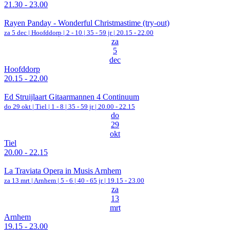
21.30 - 23.00
Rayen Panday - Wonderful Christmastime (try-out)
za 5 dec |
Hoofddorp
|
2 - 10 | 35 - 59 jr |
20.15 - 22.00
za
5
dec
Hoofddorp
20.15 - 22.00
Ed Struijlaart Gitaarmannen 4 Continuum
do 29 okt |
Tiel
|
1 - 8 | 35 - 59 jr |
20.00 - 22.15
do
29
okt
Tiel
20.00 - 22.15
La Traviata Opera in Musis Arnhem
za 13 mrt |
Arnhem
|
5 - 6 | 40 - 65 jr |
19.15 - 23.00
za
13
mrt
Arnhem
19.15 - 23.00