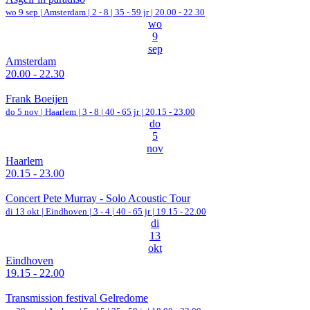
wo 9 sep |
Amsterdam
|
2 - 8 | 35 - 59 jr |
20.00 - 22.30
wo
9
sep
Amsterdam
20.00 - 22.30
Frank Boeijen
do 5 nov |
Haarlem
|
3 - 8 | 40 - 65 jr |
20.15 - 23.00
do
5
nov
Haarlem
20.15 - 23.00
Concert Pete Murray - Solo Acoustic Tour
di 13 okt |
Eindhoven
|
3 - 4 | 40 - 65 jr |
19.15 - 22.00
di
13
okt
Eindhoven
19.15 - 22.00
Transmission festival Gelredome