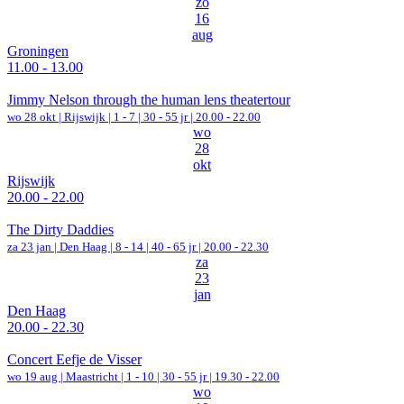
zo
16
aug
Groningen
11.00 - 13.00
Jimmy Nelson through the human lens theatertour
wo 28 okt |
Rijswijk
|
1 - 7 | 30 - 55 jr |
20.00 - 22.00
wo
28
okt
Rijswijk
20.00 - 22.00
The Dirty Daddies
za 23 jan |
Den Haag
|
8 - 14 | 40 - 65 jr |
20.00 - 22.30
za
23
jan
Den Haag
20.00 - 22.30
Concert Eefje de Visser
wo 19 aug |
Maastricht
|
1 - 10 | 30 - 55 jr |
19.30 - 22.00
wo