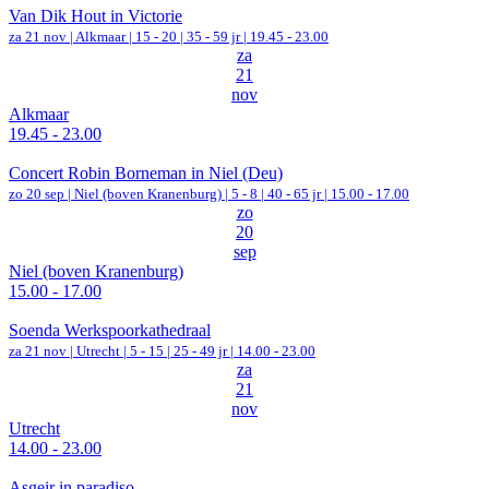
Van Dik Hout in Victorie
za 21 nov |
Alkmaar
|
15 - 20 | 35 - 59 jr |
19.45 - 23.00
za
21
nov
Alkmaar
19.45 - 23.00
Concert Robin Borneman in Niel (Deu)
zo 20 sep |
Niel (boven Kranenburg)
|
5 - 8 | 40 - 65 jr |
15.00 - 17.00
zo
20
sep
Niel (boven Kranenburg)
15.00 - 17.00
Soenda Werkspoorkathedraal
za 21 nov |
Utrecht
|
5 - 15 | 25 - 49 jr |
14.00 - 23.00
za
21
nov
Utrecht
14.00 - 23.00
Asgeir in paradiso