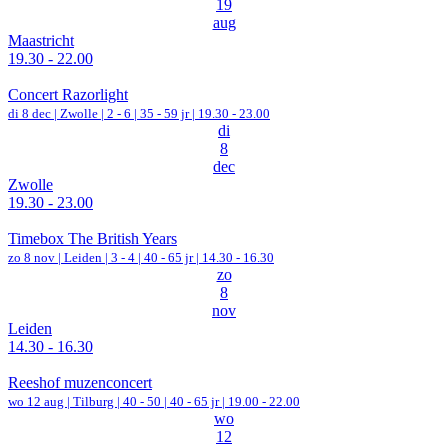
19
aug
Maastricht
19.30 - 22.00
Concert Razorlight
di 8 dec |
Zwolle
|
2 - 6 | 35 - 59 jr |
19.30 - 23.00
di
8
dec
Zwolle
19.30 - 23.00
Timebox The British Years
zo 8 nov |
Leiden
|
3 - 4 | 40 - 65 jr |
14.30 - 16.30
zo
8
nov
Leiden
14.30 - 16.30
Reeshof muzenconcert
wo 12 aug |
Tilburg
|
40 - 50 | 40 - 65 jr |
19.00 - 22.00
wo
12