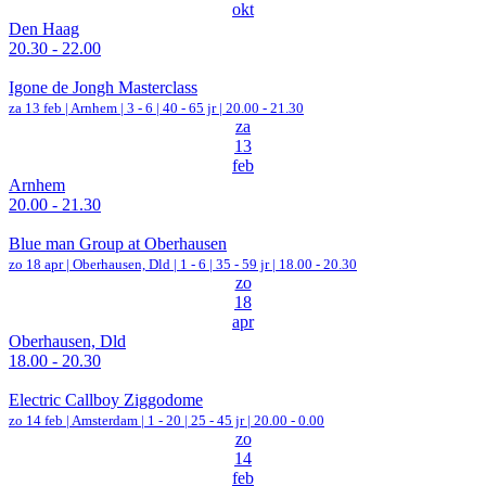
okt
Den Haag
20.30 - 22.00
Igone de Jongh Masterclass
za 13 feb |
Arnhem
|
3 - 6 | 40 - 65 jr |
20.00 - 21.30
za
13
feb
Arnhem
20.00 - 21.30
Blue man Group at Oberhausen
zo 18 apr |
Oberhausen, Dld
|
1 - 6 | 35 - 59 jr |
18.00 - 20.30
zo
18
apr
Oberhausen, Dld
18.00 - 20.30
Electric Callboy Ziggodome
zo 14 feb |
Amsterdam
|
1 - 20 | 25 - 45 jr |
20.00 - 0.00
zo
14
feb