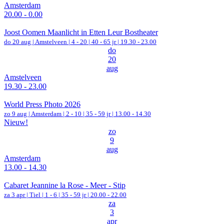
Amsterdam
20.00 - 0.00
Joost Oomen Maanlicht in Etten Leur Bostheater
do 20 aug |
Amstelveen
|
4 - 20 | 40 - 65 jr |
19.30 - 23.00
do
20
aug
Amstelveen
19.30 - 23.00
World Press Photo 2026
zo 9 aug |
Amsterdam
|
2 - 10 | 35 - 59 jr |
13.00 - 14.30
Nieuw!
zo
9
aug
Amsterdam
13.00 - 14.30
Cabaret Jeannine la Rose - Meer - Stip
za 3 apr |
Tiel
|
1 - 6 | 35 - 59 jr |
20.00 - 22.00
za
3
apr