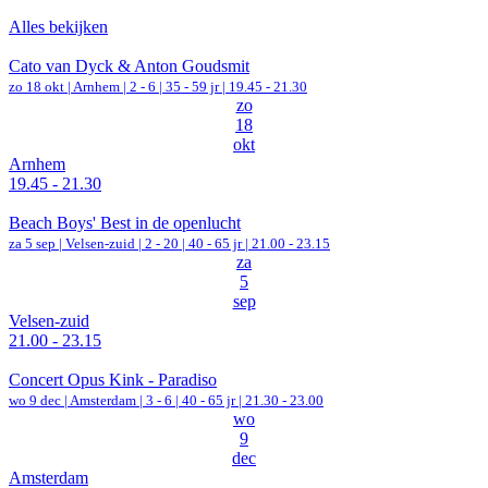
Alles bekijken
Cato van Dyck & Anton Goudsmit
zo 18 okt |
Arnhem
|
2 - 6 | 35 - 59 jr |
19.45 - 21.30
zo
18
okt
Arnhem
19.45 - 21.30
Beach Boys' Best in de openlucht
za 5 sep |
Velsen-zuid
|
2 - 20 | 40 - 65 jr |
21.00 - 23.15
za
5
sep
Velsen-zuid
21.00 - 23.15
Concert Opus Kink - Paradiso
wo 9 dec |
Amsterdam
|
3 - 6 | 40 - 65 jr |
21.30 - 23.00
wo
9
dec
Amsterdam