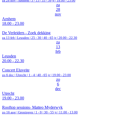
za 28 nov |
Arnhem
|
5 - 15 | 35 - 59 jr |
18.00 - 23.00
za
28
nov
Arnhem
18.00 - 23.00
De Verleiders - Zoek dekking
za 13 feb |
Leusden
|
25 - 30 | 40 - 65 jr |
20.00 - 22.30
za
13
feb
Leusden
20.00 - 22.30
Concert Eluveite
zo 6 dec |
Utrecht
|
1 - 4 | 40 - 65 jr |
19.00 - 23.00
zo
6
dec
Utrecht
19.00 - 23.00
Rooftop sessions- Matteo Myderwyk
zo 16 aug |
Groningen
|
1 - 9 | 30 - 55 jr |
11.00 - 13.00