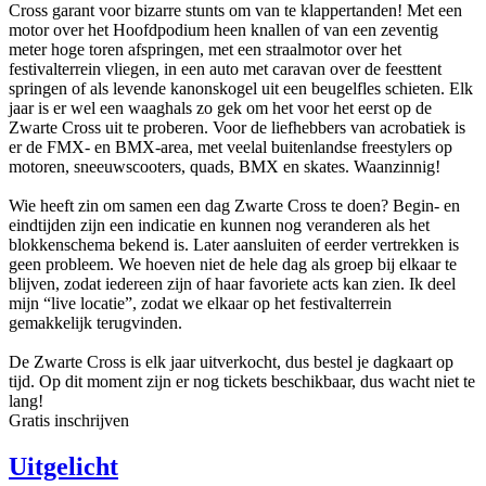
Cross garant voor bizarre stunts om van te klappertanden! Met een
motor over het Hoofdpodium heen knallen of van een zeventig
meter hoge toren afspringen, met een straalmotor over het
festivalterrein vliegen, in een auto met caravan over de feesttent
springen of als levende kanonskogel uit een beugelfles schieten. Elk
jaar is er wel een waaghals zo gek om het voor het eerst op de
Zwarte Cross uit te proberen. Voor de liefhebbers van acrobatiek is
er de FMX- en BMX-area, met veelal buitenlandse freestylers op
motoren, sneeuwscooters, quads, BMX en skates. Waanzinnig!
Wie heeft zin om samen een dag Zwarte Cross te doen? Begin- en
eindtijden zijn een indicatie en kunnen nog veranderen als het
blokkenschema bekend is. Later aansluiten of eerder vertrekken is
geen probleem. We hoeven niet de hele dag als groep bij elkaar te
blijven, zodat iedereen zijn of haar favoriete acts kan zien. Ik deel
mijn “live locatie”, zodat we elkaar op het festivalterrein
gemakkelijk terugvinden.
De Zwarte Cross is elk jaar uitverkocht, dus bestel je dagkaart op
tijd. Op dit moment zijn er nog tickets beschikbaar, dus wacht niet te
lang!
Gratis inschrijven
Uitgelicht