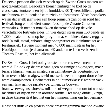
De eerste persoon die zich verveelt op de Zwarte Cross moeten we
nog tegenkomen. Bezoekers komen zintuigen te kort op de
crossbaan, stuntarena en bij de inmiddels 38 (!) verschillende podia
met binnen- en buitenlandse muziek- en theateracts. Vaste bezoekers
weten dat er elk jaar weer een hoop primeurs zijn op en rond het
festival. Jong en oud viert samen feest op de Zwarte Cross en
vermaakt zich met het muziek- en theateraanbod op de vele
verschillende festivalweides. In vier dagen staan ruim 150 bands en
1.000 theaterartiesten op het programma, van blues, dance, reggae,
rock ’n roll, metal, cabaret, singer-songwriter en kleinkunst tot aan
feestmuziek. Het ene moment met 40.000 man losgaan bij het
Hoofdpodium om je daarna met 69 anderen te laten verbazen in
Theatro Obscura, het kan allemaal!
De Zwarte Cross is het ook grootste motorcrossevenement ter
wereld. En ook op de crossbaan geen onzinnige hokjesgeest, maar
bizarre klassen waarin amateurs in zelfgebouwde voertuigen de
baan over schieten afgewisseld met serieuze motorsport door echte
wereldkampioenen. Deelnemers in de ‘humorklasses’ werken vaak
een jaar lang aan de raarste voertuigen, ze bouwen
brandweerwagens, shovels, rollators of wegmotoren om tot woeste
machines of hijsen zich in absurde outfits. Het moge duidelijk zijn,
in deze klassen gaat het niet om het winnen, maar om het vermaak.
Naast het ludieke en professionele crossprogramma staat de Zwarte