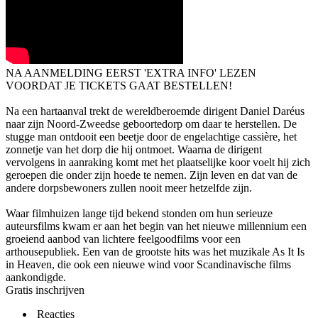
NA AANMELDING EERST 'EXTRA INFO' LEZEN
VOORDAT JE TICKETS GAAT BESTELLEN!
Na een hartaanval trekt de wereldberoemde dirigent Daniel Daréus
naar zijn Noord-Zweedse geboortedorp om daar te herstellen. De
stugge man ontdooit een beetje door de engelachtige cassière, het
zonnetje van het dorp die hij ontmoet. Waarna de dirigent
vervolgens in aanraking komt met het plaatselijke koor voelt hij zich
geroepen die onder zijn hoede te nemen. Zijn leven en dat van de
andere dorpsbewoners zullen nooit meer hetzelfde zijn.
Waar filmhuizen lange tijd bekend stonden om hun serieuze
auteursfilms kwam er aan het begin van het nieuwe millennium een
groeiend aanbod van lichtere feelgoodfilms voor een
arthousepubliek. Een van de grootste hits was het muzikale As It Is
in Heaven, die ook een nieuwe wind voor Scandinavische films
aankondigde.
Gratis inschrijven
Reacties