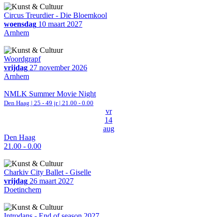
Circus Treurdier - Die Bloemkool
woensdag
10 maart 2027
Arnhem
Woordgrapf
vrijdag
27 november 2026
Arnhem
NMLK Summer Movie Night
Den Haag
| 25 - 49 jr |
21.00 - 0.00
vr
14
aug
Den Haag
21.00 - 0.00
Charkiv City Ballet - Giselle
vrijdag
26 maart 2027
Doetinchem
Introdans - End of season 2027