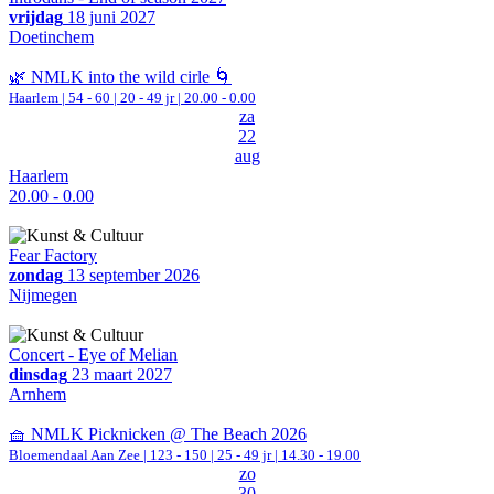
vrijdag
18 juni 2027
Doetinchem
🌿 NMLK into the wild cirle 🌀
Haarlem
|
54 - 60 | 20 - 49 jr |
20.00 - 0.00
za
22
aug
Haarlem
20.00 - 0.00
Fear Factory
zondag
13 september 2026
Nijmegen
Concert - Eye of Melian
dinsdag
23 maart 2027
Arnhem
🧺 NMLK Picknicken @ The Beach 2026
Bloemendaal Aan Zee
|
123 - 150 | 25 - 49 jr |
14.30 - 19.00
zo
30