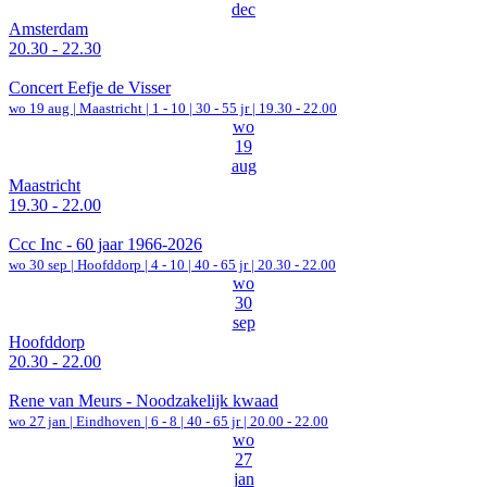
dec
Amsterdam
20.30 - 22.30
Concert Eefje de Visser
wo 19 aug |
Maastricht
|
1 - 10 | 30 - 55 jr |
19.30 - 22.00
wo
19
aug
Maastricht
19.30 - 22.00
Ccc Inc - 60 jaar 1966-2026
wo 30 sep |
Hoofddorp
|
4 - 10 | 40 - 65 jr |
20.30 - 22.00
wo
30
sep
Hoofddorp
20.30 - 22.00
Rene van Meurs - Noodzakelijk kwaad
wo 27 jan |
Eindhoven
|
6 - 8 | 40 - 65 jr |
20.00 - 22.00
wo
27
jan