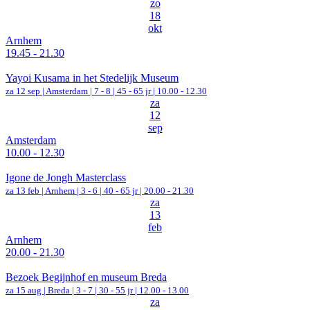
zo
18
okt
Arnhem
19.45 - 21.30
Yayoi Kusama in het Stedelijk Museum
za 12 sep |
Amsterdam
|
7 - 8 | 45 - 65 jr |
10.00 - 12.30
za
12
sep
Amsterdam
10.00 - 12.30
Igone de Jongh Masterclass
za 13 feb |
Arnhem
|
3 - 6 | 40 - 65 jr |
20.00 - 21.30
za
13
feb
Arnhem
20.00 - 21.30
Bezoek Begijnhof en museum Breda
za 15 aug |
Breda
|
3 - 7 | 30 - 55 jr |
12.00 - 13.00
za