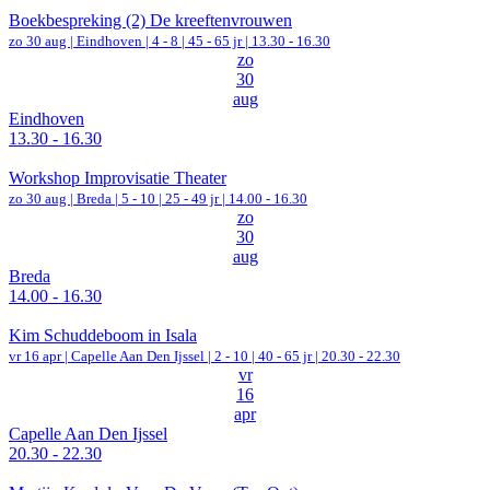
Boekbespreking (2) De kreeftenvrouwen
zo 30 aug |
Eindhoven
|
4 - 8 | 45 - 65 jr |
13.30 - 16.30
zo
30
aug
Eindhoven
13.30 - 16.30
Workshop Improvisatie Theater
zo 30 aug |
Breda
|
5 - 10 | 25 - 49 jr |
14.00 - 16.30
zo
30
aug
Breda
14.00 - 16.30
Kim Schuddeboom in Isala
vr 16 apr |
Capelle Aan Den Ijssel
|
2 - 10 | 40 - 65 jr |
20.30 - 22.30
vr
16
apr
Capelle Aan Den Ijssel
20.30 - 22.30