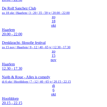
De Rolf Sanchez Club
zo 18 okt |
Haarlem
|
3 - 20 | 35 - 59 jr |
20.00 - 22.00
zo
18
okt
Haarlem
20.00 - 22.00
Denkkracht- filosofie festival
zo 15 nov |
Haarlem
|
9 - 12 | 40 - 65 jr |
12.30 - 17.30
zo
15
nov
Haarlem
12.30 - 17.30
Najib & Roue - Alles is comedy
di 6 okt |
Hoofddorp
|
7 - 12 | 40 - 65 jr |
20.15 - 22.15
di
6
okt
Hoofddorp
20.15 - 22.15