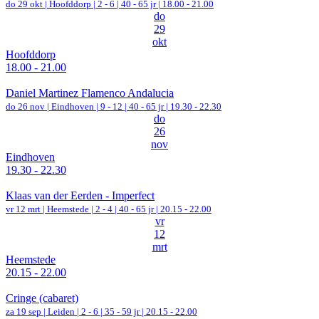
do 29 okt |
Hoofddorp
|
2 - 6 | 40 - 65 jr |
18.00 - 21.00
do
29
okt
Hoofddorp
18.00 - 21.00
Daniel Martinez Flamenco Andalucia
do 26 nov |
Eindhoven
|
9 - 12 | 40 - 65 jr |
19.30 - 22.30
do
26
nov
Eindhoven
19.30 - 22.30
Klaas van der Eerden - Imperfect
vr 12 mrt |
Heemstede
|
2 - 4 | 40 - 65 jr |
20.15 - 22.00
vr
12
mrt
Heemstede
20.15 - 22.00
Cringe (cabaret)
za 19 sep |
Leiden
|
2 - 6 | 35 - 59 jr |
20.15 - 22.00