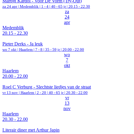
Martijn Kardol - Voor De Vorm (Try-Out)
za 24 apr |
Medemblik
|
1 - 4 | 40 - 65 jr |
20.15 - 22.30
za
24
apr
Medemblik
20.15 - 22.30
Pieter Derks - Ja leuk
wo 7 okt |
Haarlem
|
7 - 8 | 35 - 59 jr |
20.00 - 22.00
wo
7
okt
Haarlem
20.00 - 22.00
Roel C Verburg - Slechtste liedjes van de straat
vr 13 nov |
Haarlem
|
2 - 20 | 40 - 65 jr |
20.30 - 22.00
vr
13
nov
Haarlem
20.30 - 22.00
Literair diner met Arthur Japin