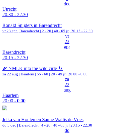
dec
Utrecht
20.30 - 22.30
Ronald Snijders in Barendrecht
vr 23 apr |
Barendrecht
|
2 - 20 | 40 - 65 jr |
20.15 - 22.30
vr
23
apr
Barendrecht
20.15 - 22.30
🌿 NMLK into the wild cirle 🌀
za 22 aug |
Haarlem
|
55 - 60 | 20 - 49 jr |
20.00 - 0.00
za
22
aug
Haarlem
20.00 - 0.00
Jelka van Houten en Sanne Wallis de Vries
do 3 dec |
Barendrecht
|
4 - 20 | 40 - 65 jr |
20.15 - 22.30
do