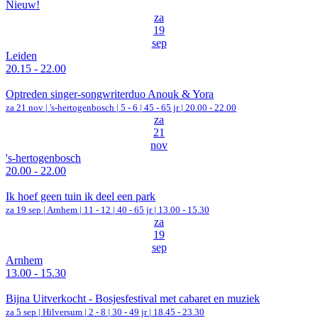
Nieuw!
za
19
sep
Leiden
20.15 - 22.00
Optreden singer-songwriterduo Anouk & Yora
za 21 nov |
's-hertogenbosch
|
5 - 6 | 45 - 65 jr |
20.00 - 22.00
za
21
nov
's-hertogenbosch
20.00 - 22.00
Ik hoef geen tuin ik deel een park
za 19 sep |
Arnhem
|
11 - 12 | 40 - 65 jr |
13.00 - 15.30
za
19
sep
Arnhem
13.00 - 15.30
Bijna Uitverkocht - Bosjesfestival met cabaret en muziek
za 5 sep |
Hilversum
|
2 - 8 | 30 - 49 jr |
18.45 - 23.30