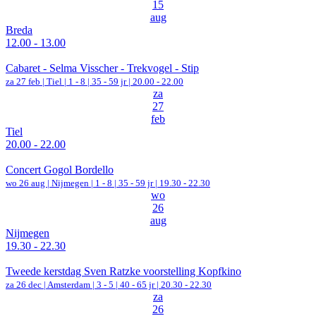
15
aug
Breda
12.00 - 13.00
Cabaret - Selma Visscher - Trekvogel - Stip
za 27 feb |
Tiel
|
1 - 8 | 35 - 59 jr |
20.00 - 22.00
za
27
feb
Tiel
20.00 - 22.00
Concert Gogol Bordello
wo 26 aug |
Nijmegen
|
1 - 8 | 35 - 59 jr |
19.30 - 22.30
wo
26
aug
Nijmegen
19.30 - 22.30
Tweede kerstdag Sven Ratzke voorstelling Kopfkino
za 26 dec |
Amsterdam
|
3 - 5 | 40 - 65 jr |
20.30 - 22.30
za
26