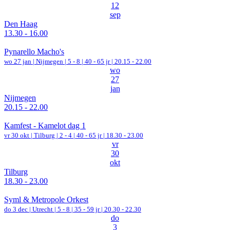
12
sep
Den Haag
13.30 - 16.00
Pynarello Macho's
wo 27 jan |
Nijmegen
|
5 - 8 | 40 - 65 jr |
20.15 - 22.00
wo
27
jan
Nijmegen
20.15 - 22.00
Kamfest - Kamelot dag 1
vr 30 okt |
Tilburg
|
2 - 4 | 40 - 65 jr |
18.30 - 23.00
vr
30
okt
Tilburg
18.30 - 23.00
Syml & Metropole Orkest
do 3 dec |
Utrecht
|
5 - 8 | 35 - 59 jr |
20.30 - 22.30
do
3