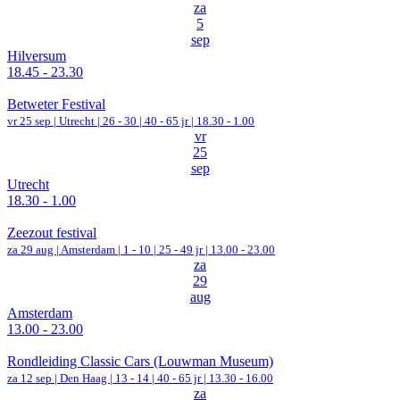
za
5
sep
Hilversum
18.45 - 23.30
Betweter Festival
vr 25 sep |
Utrecht
|
26 - 30 | 40 - 65 jr |
18.30 - 1.00
vr
25
sep
Utrecht
18.30 - 1.00
Zeezout festival
za 29 aug |
Amsterdam
|
1 - 10 | 25 - 49 jr |
13.00 - 23.00
za
29
aug
Amsterdam
13.00 - 23.00
Rondleiding Classic Cars (Louwman Museum)
za 12 sep |
Den Haag
|
13 - 14 | 40 - 65 jr |
13.30 - 16.00
za