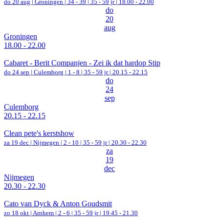
do 20 aug |
Groningen
|
34 - 39 | 35 - 59 jr |
18.00 - 22.00
do
20
aug
Groningen
18.00 - 22.00
Cabaret - Berit Companjen - Zei ik dat hardop Stip
do 24 sep |
Culemborg
|
1 - 8 | 35 - 59 jr |
20.15 - 22.15
do
24
sep
Culemborg
20.15 - 22.15
Clean pete's kerstshow
za 19 dec |
Nijmegen
|
2 - 10 | 35 - 59 jr |
20.30 - 22.30
za
19
dec
Nijmegen
20.30 - 22.30
Cato van Dyck & Anton Goudsmit
zo 18 okt |
Arnhem
|
2 - 6 | 35 - 59 jr |
19.45 - 21.30