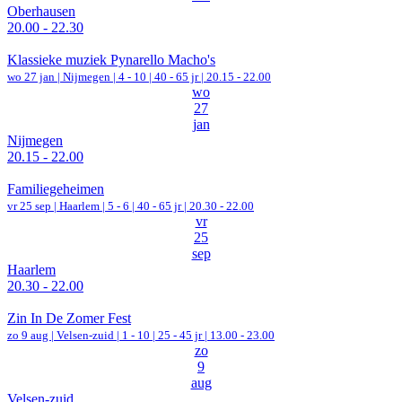
Oberhausen
20.00 - 22.30
Klassieke muziek Pynarello Macho's
wo 27 jan |
Nijmegen
|
4 - 10 | 40 - 65 jr |
20.15 - 22.00
wo
27
jan
Nijmegen
20.15 - 22.00
Familiegeheimen
vr 25 sep |
Haarlem
|
5 - 6 | 40 - 65 jr |
20.30 - 22.00
vr
25
sep
Haarlem
20.30 - 22.00
Zin In De Zomer Fest
zo 9 aug |
Velsen-zuid
|
1 - 10 | 25 - 45 jr |
13.00 - 23.00
zo
9
aug
Velsen-zuid