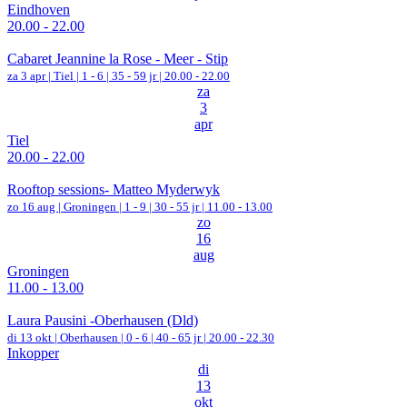
Eindhoven
20.00 - 22.00
Cabaret Jeannine la Rose - Meer - Stip
za 3 apr |
Tiel
|
1 - 6 | 35 - 59 jr |
20.00 - 22.00
za
3
apr
Tiel
20.00 - 22.00
Rooftop sessions- Matteo Myderwyk
zo 16 aug |
Groningen
|
1 - 9 | 30 - 55 jr |
11.00 - 13.00
zo
16
aug
Groningen
11.00 - 13.00
Laura Pausini -Oberhausen (Dld)
di 13 okt |
Oberhausen
|
0 - 6 | 40 - 65 jr |
20.00 - 22.30
Inkopper
di
13
okt