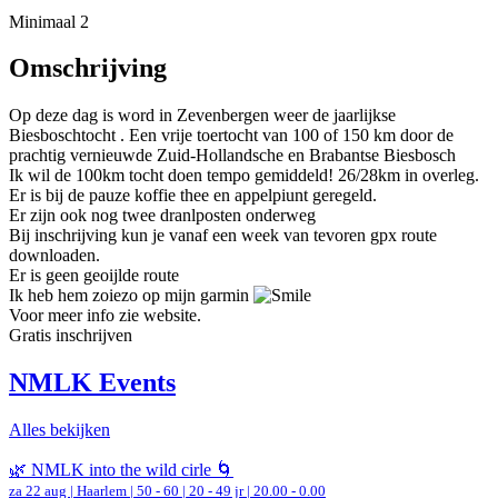
Minimaal 2
Omschrijving
Op deze dag is word in Zevenbergen weer de jaarlijkse
Biesboschtocht . Een vrije toertocht van 100 of 150 km door de
prachtig vernieuwde Zuid-Hollandsche en Brabantse Biesbosch
Ik wil de 100km tocht doen tempo gemiddeld! 26/28km in overleg.
Er is bij de pauze koffie thee en appelpiunt geregeld.
Er zijn ook nog twee dranlposten onderweg
Bij inschrijving kun je vanaf een week van tevoren gpx route
downloaden.
Er is geen geoijlde route
Ik heb hem zoiezo op mijn garmin
Voor meer info zie website.
Gratis inschrijven
NMLK Events
Alles bekijken
🌿 NMLK into the wild cirle 🌀
za 22 aug |
Haarlem
|
50 - 60 | 20 - 49 jr |
20.00 - 0.00