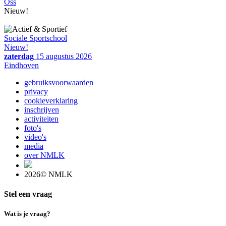
Oss
Nieuw!
Sociale Sportschool
Nieuw!
zaterdag
15 augustus 2026
Eindhoven
gebruiksvoorwaarden
privacy
cookieverklaring
inschrijven
activiteiten
foto's
video's
media
over NMLK
2026© NMLK
Stel een vraag
Wat is je vraag?