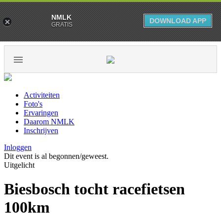
NMLK
DOWNLOAD APP
GRATIS
Activiteiten
Foto's
Ervaringen
Daarom NMLK
Inschrijven
Inloggen
Dit event is al begonnen/geweest.
Uitgelicht
Biesbosch tocht racefietsen
100km