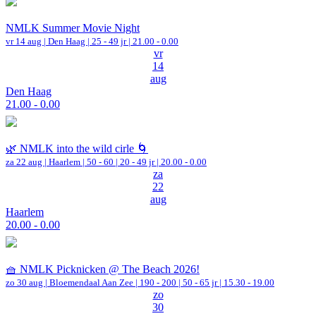
NMLK Summer Movie Night
vr 14 aug |
Den Haag
| 25 - 49 jr |
21.00 - 0.00
vr
14
aug
Den Haag
21.00 - 0.00
🌿 NMLK into the wild cirle 🌀
za 22 aug |
Haarlem
|
50 - 60 | 20 - 49 jr |
20.00 - 0.00
za
22
aug
Haarlem
20.00 - 0.00
🧺 NMLK Picknicken @ The Beach 2026!
zo 30 aug |
Bloemendaal Aan Zee
|
190 - 200 | 50 - 65 jr |
15.30 - 19.00
zo
30