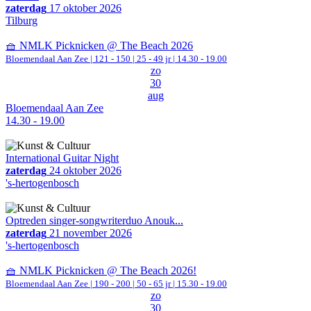
zaterdag
17 oktober 2026
Tilburg
🧺 NMLK Picknicken @ The Beach 2026
Bloemendaal Aan Zee
|
121 - 150 | 25 - 49 jr |
14.30 - 19.00
zo
30
aug
Bloemendaal Aan Zee
14.30 - 19.00
International Guitar Night
zaterdag
24 oktober 2026
's-hertogenbosch
Optreden singer-songwriterduo Anouk...
zaterdag
21 november 2026
's-hertogenbosch
🧺 NMLK Picknicken @ The Beach 2026!
Bloemendaal Aan Zee
|
190 - 200 | 50 - 65 jr |
15.30 - 19.00
zo
30