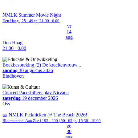
NMLK Summer Movie Night
Den Haag
| 25 - 49 jr |
21.00 - 0.00
vr
14
aug
Den Haag
21.00 - 0.00
Boekbespreking (2) De kreeftenvrouw...
zondag
30 augustus 2026
Eindhoven
Concert Paceshifters play Nirvana
zaterdag
19 december 2026
Oss
🧺 NMLK Picknicken @ The Beach 2026!
Bloemendaal Aan Zee
|
195 - 200 | 50 - 65 jr |
15.30 - 19.00
zo
30
aug