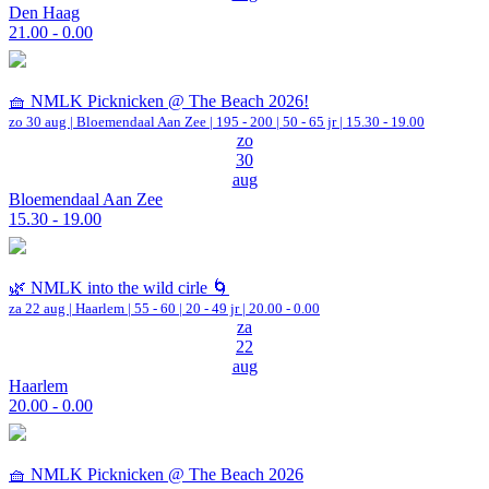
Den Haag
21.00 - 0.00
🧺 NMLK Picknicken @ The Beach 2026!
zo 30 aug |
Bloemendaal Aan Zee
|
195 - 200 | 50 - 65 jr |
15.30 - 19.00
zo
30
aug
Bloemendaal Aan Zee
15.30 - 19.00
🌿 NMLK into the wild cirle 🌀
za 22 aug |
Haarlem
|
55 - 60 | 20 - 49 jr |
20.00 - 0.00
za
22
aug
Haarlem
20.00 - 0.00
🧺 NMLK Picknicken @ The Beach 2026