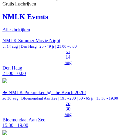
Gratis inschrijven
NMLK Events
Alles bekijken
NMLK Summer Movie Night
vr 14 aug |
Den Haag
| 25 - 49 jr |
21.00 - 0.00
vr
14
aug
Den Haag
21.00 - 0.00
🧺 NMLK Picknicken @ The Beach 2026!
zo 30 aug |
Bloemendaal Aan Zee
|
195 - 200 | 50 - 65 jr |
15.30 - 19.00
zo
30
aug
Bloemendaal Aan Zee
15.30 - 19.00