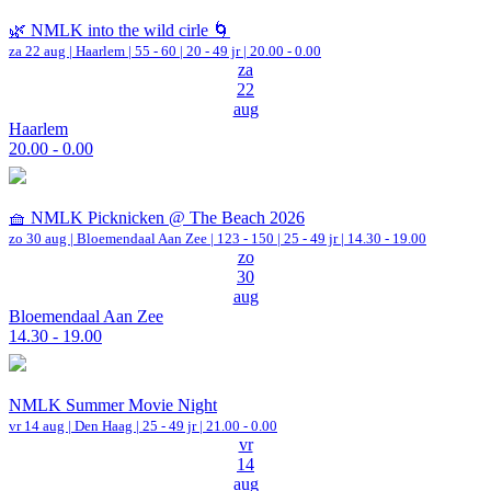
🌿 NMLK into the wild cirle 🌀
za 22 aug |
Haarlem
|
55 - 60 | 20 - 49 jr |
20.00 - 0.00
za
22
aug
Haarlem
20.00 - 0.00
🧺 NMLK Picknicken @ The Beach 2026
zo 30 aug |
Bloemendaal Aan Zee
|
123 - 150 | 25 - 49 jr |
14.30 - 19.00
zo
30
aug
Bloemendaal Aan Zee
14.30 - 19.00
NMLK Summer Movie Night
vr 14 aug |
Den Haag
| 25 - 49 jr |
21.00 - 0.00
vr
14
aug