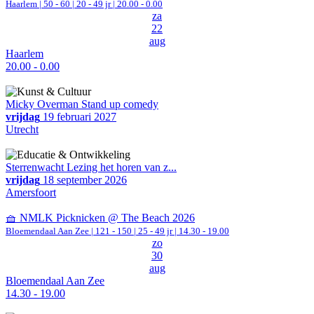
Haarlem
|
50 - 60 | 20 - 49 jr |
20.00 - 0.00
za
22
aug
Haarlem
20.00 - 0.00
Micky Overman Stand up comedy
vrijdag
19 februari 2027
Utrecht
Sterrenwacht Lezing het horen van z...
vrijdag
18 september 2026
Amersfoort
🧺 NMLK Picknicken @ The Beach 2026
Bloemendaal Aan Zee
|
121 - 150 | 25 - 49 jr |
14.30 - 19.00
zo
30
aug
Bloemendaal Aan Zee
14.30 - 19.00