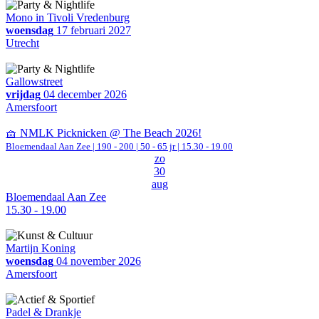
Mono in Tivoli Vredenburg
woensdag
17 februari 2027
Utrecht
Gallowstreet
vrijdag
04 december 2026
Amersfoort
🧺 NMLK Picknicken @ The Beach 2026!
Bloemendaal Aan Zee
|
190 - 200 | 50 - 65 jr |
15.30 - 19.00
zo
30
aug
Bloemendaal Aan Zee
15.30 - 19.00
Martijn Koning
woensdag
04 november 2026
Amersfoort
Padel & Drankje