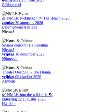
donderdag
25 maart 2027
Zaltbommel
🧺 NMLK Picknicken @ The Beach 2026
zondag
30 augustus 2026
Bloemendaal Aan Zee
Nieuw!
Spaans concert - La Pegatina
Nieuw!
vrijdag
18 december 2026
Nijmegen
Theater Oostpool - The Drama
vrijdag
09 oktober 2026
Arnhem
🌿 NMLK into the wild cirle 🌀
zaterdag
22 augustus 2026
Haarlem