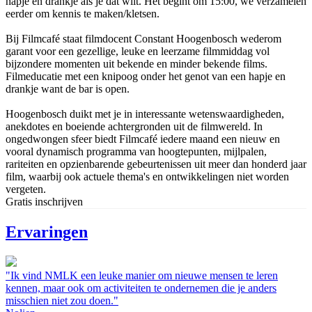
hapje en drankje als je dat wilt. Het begint om 15:00, we verzamelen
eerder om kennis te maken/kletsen.
Bij Filmcafé staat filmdocent Constant Hoogenbosch wederom
garant voor een gezellige, leuke en leerzame filmmiddag vol
bijzondere momenten uit bekende en minder bekende films.
Filmeducatie met een knipoog onder het genot van een hapje en
drankje want de bar is open.
Hoogenbosch duikt met je in interessante wetenswaardigheden,
anekdotes en boeiende achtergronden uit de filmwereld. In
ongedwongen sfeer biedt Filmcafé iedere maand een nieuw en
vooral dynamisch programma van hoogtepunten, mijlpalen,
rariteiten en opzienbarende gebeurtenissen uit meer dan honderd jaar
film, waarbij ook actuele thema's en ontwikkelingen niet worden
vergeten.
Gratis inschrijven
Ervaringen
"Ik vind NMLK een leuke manier om nieuwe mensen te leren
kennen, maar ook om activiteiten te ondernemen die je anders
misschien niet zou doen."