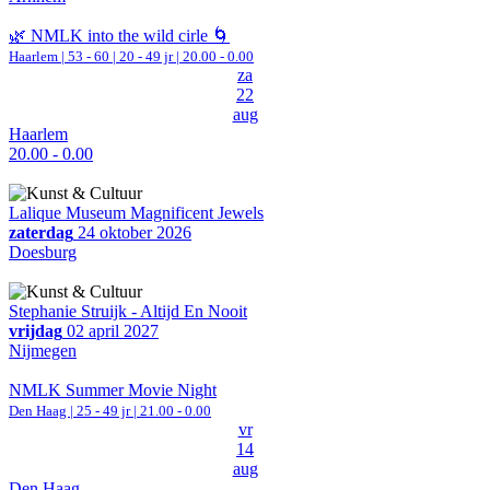
🌿 NMLK into the wild cirle 🌀
Haarlem
|
53 - 60 | 20 - 49 jr |
20.00 - 0.00
za
22
aug
Haarlem
20.00 - 0.00
Lalique Museum Magnificent Jewels
zaterdag
24 oktober 2026
Doesburg
Stephanie Struijk - Altijd En Nooit
vrijdag
02 april 2027
Nijmegen
NMLK Summer Movie Night
Den Haag
| 25 - 49 jr |
21.00 - 0.00
vr
14
aug
Den Haag