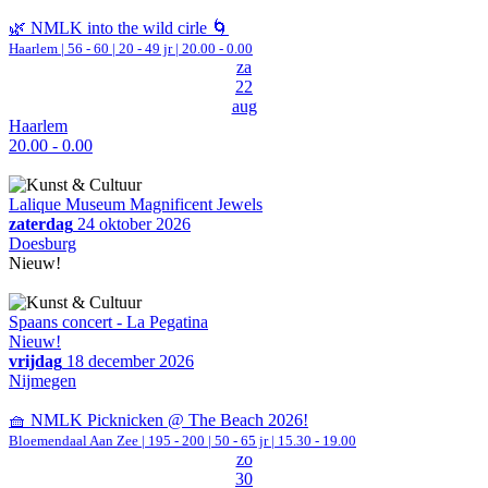
🌿 NMLK into the wild cirle 🌀
Haarlem
|
56 - 60 | 20 - 49 jr |
20.00 - 0.00
za
22
aug
Haarlem
20.00 - 0.00
Lalique Museum Magnificent Jewels
zaterdag
24 oktober 2026
Doesburg
Nieuw!
Spaans concert - La Pegatina
Nieuw!
vrijdag
18 december 2026
Nijmegen
🧺 NMLK Picknicken @ The Beach 2026!
Bloemendaal Aan Zee
|
195 - 200 | 50 - 65 jr |
15.30 - 19.00
zo
30