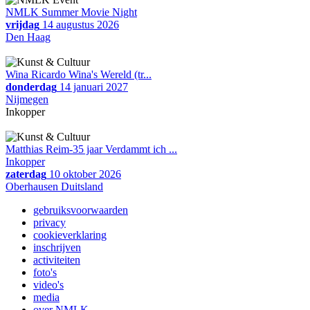
NMLK Summer Movie Night
vrijdag
14 augustus 2026
Den Haag
Wina Ricardo Wina's Wereld (tr...
donderdag
14 januari 2027
Nijmegen
Inkopper
Matthias Reim-35 jaar Verdammt ich ...
Inkopper
zaterdag
10 oktober 2026
Oberhausen Duitsland
gebruiksvoorwaarden
privacy
cookieverklaring
inschrijven
activiteiten
foto's
video's
media
over NMLK