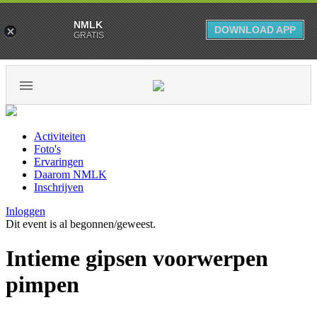
NMLK
DOWNLOAD APP
GRATIS
Activiteiten
Foto's
Ervaringen
Daarom NMLK
Inschrijven
Inloggen
Dit event is al begonnen/geweest.
Intieme gipsen voorwerpen
pimpen