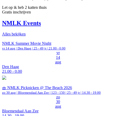
Let op ik heb 2 katten thuis
Gratis inschrijven
NMLK Events
Alles bekijken
NMLK Summer Movie Night
vr 14 aug |
Den Haag
| 25 - 49 jr |
21.00 - 0.00
vr
14
aug
Den Haag
21.00 - 0.00
🧺 NMLK Picknicken @ The Beach 2026
zo 30 aug |
Bloemendaal Aan Zee
|
123 - 150 | 25 - 49 jr |
14.30 - 19.00
zo
30
aug
Bloemendaal Aan Zee
14.30 - 19.00