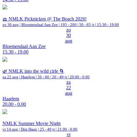
🧺 NMLK Picknicken @ The Beach 2026!
zo 30 aug |
Bloemendaal Aan Zee
|
195 - 200 | 50 - 65 jr |
15.30 - 19.00
zo
30
aug
Bloemendaal Aan Zee
15.30 - 19.00
🌿 NMLK into the wild cirle 🌀
za 22 aug |
Haarlem
|
56 - 60 | 20 - 49 jr |
20.00 - 0.00
za
22
aug
Haarlem
20.00 - 0.00
NMLK Summer Movie Night
vr 14 aug |
Den Haag
| 25 - 49 jr |
21.00 - 0.00
vr