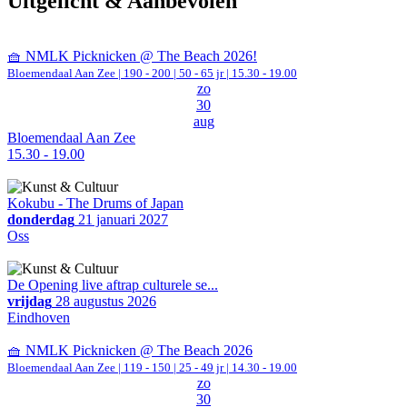
Uitgelicht & Aanbevolen
🧺 NMLK Picknicken @ The Beach 2026!
Bloemendaal Aan Zee
|
190 - 200 | 50 - 65 jr |
15.30 - 19.00
zo
30
aug
Bloemendaal Aan Zee
15.30 - 19.00
Kokubu - The Drums of Japan
donderdag
21 januari 2027
Oss
De Opening live aftrap culturele se...
vrijdag
28 augustus 2026
Eindhoven
🧺 NMLK Picknicken @ The Beach 2026
Bloemendaal Aan Zee
|
119 - 150 | 25 - 49 jr |
14.30 - 19.00
zo
30