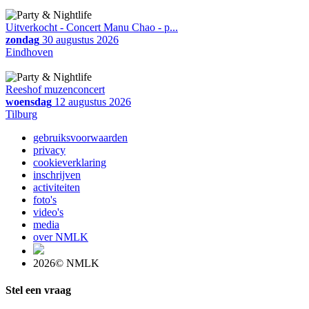
Uitverkocht - Concert Manu Chao - p...
zondag
30 augustus 2026
Eindhoven
Reeshof muzenconcert
woensdag
12 augustus 2026
Tilburg
gebruiksvoorwaarden
privacy
cookieverklaring
inschrijven
activiteiten
foto's
video's
media
over NMLK
2026© NMLK
Stel een vraag