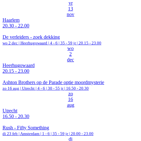
vr
13
nov
Haarlem
20.30 - 22.00
De verleiders - zoek dekking
wo 2 dec |
Heerhugowaard
|
4 - 6 | 35 - 59 jr |
20.15 - 23.00
wo
2
dec
Heerhugowaard
20.15 - 23.00
Ashton Brothers op de Parade optie moordmysterie
zo 16 aug |
Utrecht
|
4 - 6 | 30 - 55 jr |
16.50 - 20.30
zo
16
aug
Utrecht
16.50 - 20.30
Rush - Fifty Something
di 23 feb |
Amsterdam
|
1 - 6 | 35 - 59 jr |
20.00 - 23.00
di