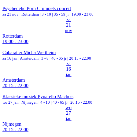
Psychedelic Porn Crumpets concert
za 21 nov |
Rotterdam
|
3 - 10 | 35 - 59 jr |
19.00 - 23.00
za
21
nov
Rotterdam
19.00 - 23.00
Cabaratier Micha Wertheim
za 16 jan |
Amsterdam
|
3 - 8 | 40 - 65 jr |
20.15 - 22.00
za
16
jan
Amsterdam
20.15 - 22.00
Klassieke muziek Pynarello Macho's
wo 27 jan |
Nijmegen
|
4 - 10 | 40 - 65 jr |
20.15 - 22.00
wo
27
jan
Nijmegen
20.15 - 22.00