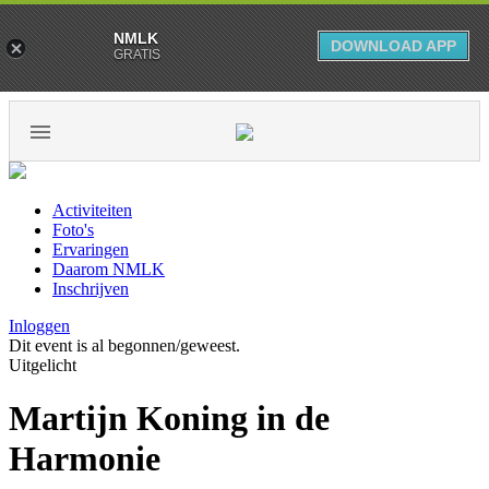
NMLK
DOWNLOAD APP
GRATIS
Activiteiten
Foto's
Ervaringen
Daarom NMLK
Inschrijven
Inloggen
Dit event is al begonnen/geweest.
Uitgelicht
Martijn Koning in de
Harmonie