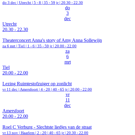
do 3 dec |
Utrecht
|
5 - 8 | 35 - 59 jr |
20.30 - 22.30
do
3
dec
Utrecht
20.30 - 22.30
Theaterconcert Anna's story of Amy Anna Sollewijn
za 6 mrt |
Tiel
|
1 - 6 | 35 - 59 jr |
20.00 - 22.00
za
6
mrt
Tiel
20.00 - 22.00
Lezing Ruimtestofzuiger op zonlicht
vr 11 dec |
Amersfoort
|
4 - 20 | 40 - 65 jr |
20.00 - 22.00
vr
11
dec
Amersfoort
20.00 - 22.00
Roel C Verburg - Slechtste liedjes van de straat
vr 13 nov |
Haarlem
|
2 - 20 | 40 - 65 jr |
20.30 - 22.00