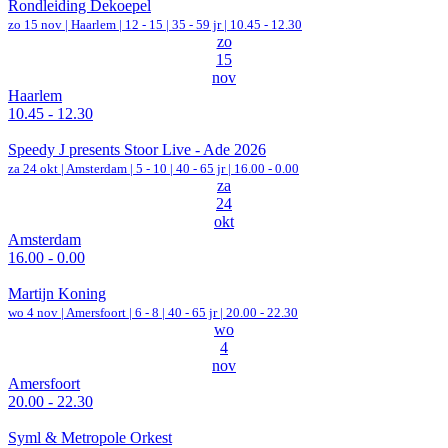
Rondleiding Dekoepel
zo 15 nov |
Haarlem
|
12 - 15 | 35 - 59 jr |
10.45 - 12.30
zo
15
nov
Haarlem
10.45 - 12.30
Speedy J presents Stoor Live - Ade 2026
za 24 okt |
Amsterdam
|
5 - 10 | 40 - 65 jr |
16.00 - 0.00
za
24
okt
Amsterdam
16.00 - 0.00
Martijn Koning
wo 4 nov |
Amersfoort
|
6 - 8 | 40 - 65 jr |
20.00 - 22.30
wo
4
nov
Amersfoort
20.00 - 22.30
Syml & Metropole Orkest