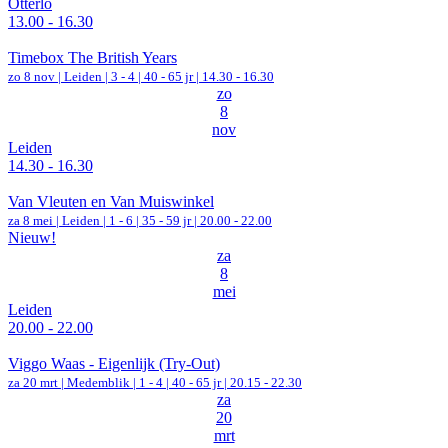
Otterlo
13.00 - 16.30
Timebox The British Years
zo 8 nov |
Leiden
|
3 - 4 | 40 - 65 jr |
14.30 - 16.30
zo
8
nov
Leiden
14.30 - 16.30
Van Vleuten en Van Muiswinkel
za 8 mei |
Leiden
|
1 - 6 | 35 - 59 jr |
20.00 - 22.00
Nieuw!
za
8
mei
Leiden
20.00 - 22.00
Viggo Waas - Eigenlijk (Try-Out)
za 20 mrt |
Medemblik
|
1 - 4 | 40 - 65 jr |
20.15 - 22.30
za
20
mrt