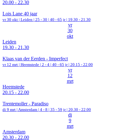
20.00 - 22.30
Lois Lane 40 jaar
vr 30 okt |
Leiden
|
25 - 30 | 40 - 65 jr |
19.30 - 21.30
vr
30
okt
Leiden
19.30 - 21.30
Klaas van der Eerden - Imperfect
vr 12 mrt |
Heemstede
|
2 - 4 | 40 - 65 jr |
20.15 - 22.00
vr
12
mrt
Heemstede
20.15 - 22.00
Trentemoller - Paradiso
di 9 mrt |
Amsterdam
|
4 - 8 | 35 - 59 jr |
20.30 - 22.00
di
9
mrt
Amsterdam
20.30 - 22.00