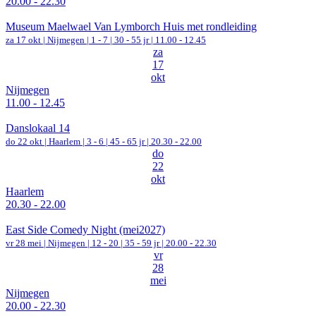
20.00 - 22.30
Museum Maelwael Van Lymborch Huis met rondleiding
za 17 okt |
Nijmegen
|
1 - 7 | 30 - 55 jr |
11.00 - 12.45
za
17
okt
Nijmegen
11.00 - 12.45
Danslokaal 14
do 22 okt |
Haarlem
|
3 - 6 | 45 - 65 jr |
20.30 - 22.00
do
22
okt
Haarlem
20.30 - 22.00
East Side Comedy Night (mei2027)
vr 28 mei |
Nijmegen
|
12 - 20 | 35 - 59 jr |
20.00 - 22.30
vr
28
mei
Nijmegen
20.00 - 22.30