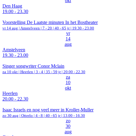
okt
Den Haag
19.00 - 23.30
Voorstelling De Laatste minuten In het Bostheater
vr 14 aug |
Amstelveen
|
7 - 20 | 40 - 65 jr |
19.30 - 23.00
vr
14
aug
Amstelveen
19.30 - 23.00
Singer songwriter Conor Mclain
za 10 okt |
Heerlen
|
3 - 4 | 35 - 59 jr |
20.00 - 22.30
za
10
okt
Heerlen
20.00 - 22.30
Isaac Israels en nog veel meer in Kroller-Muller
zo 30 aug |
Otterlo
|
4 - 8 | 40 - 65 jr |
13.00 - 16.30
zo
30
aug