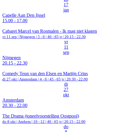
17
jan
Capelle Aan Den Ijssel
15.00 - 17.00
Cabaret Marcel van Rosmalen - Ik mag niet klagen
vr 11 sep |
Nijmegen
|
5 - 6 | 40 - 65 jr |
20.15 - 22.30
vr
11
sep
Nijmegen
20.15 - 22.30
Comedy Teun van den Elsen en Martijn Crins
di 27 okt |
Amsterdam
|
4 - 6 | 45 - 65 jr |
20.30 - 22.00
di
27
okt
Amsterdam
20.30 - 22.00
The Drama (toneelvoorstelling Oostpool)
do 8 okt |
Arnhem
|
10 - 12 | 40 - 65 jr |
20.15 - 22.00
do
8