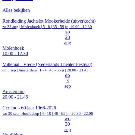
Alles bekijken
Rondleiding Jachtslot Mookerheide (uitverkocht)
zo 23 aug |
Molenhoek
|
5 - 8 | 35 - 59 jr |
10.00 - 12.30
zo
23
aug
Molenhoek
10.00 - 12.30
Millenial - Vrede (Nederlands Theater Festival)
do 3 sep |
Amsterdam
|
1 - 4 | 45 - 65 jr |
20.00 - 21.45
do
3
sep
Amsterdam
20.00 - 21.45
Ccc Inc - 60 jaar 1966-2026
wo 30 sep |
Hoofddorp
|
4 - 10 | 40 - 65 jr |
20.30 - 22.00
wo
30
sep
Hoofddorp