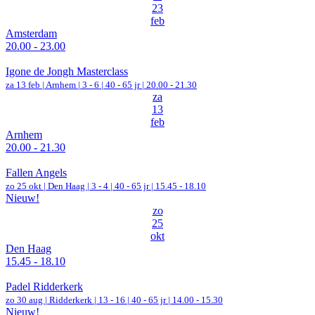
23
feb
Amsterdam
20.00 - 23.00
Igone de Jongh Masterclass
za 13 feb |
Arnhem
|
3 - 6 | 40 - 65 jr |
20.00 - 21.30
za
13
feb
Arnhem
20.00 - 21.30
Fallen Angels
zo 25 okt |
Den Haag
|
3 - 4 | 40 - 65 jr |
15.45 - 18.10
Nieuw!
zo
25
okt
Den Haag
15.45 - 18.10
Padel Ridderkerk
zo 30 aug |
Ridderkerk
|
13 - 16 | 40 - 65 jr |
14.00 - 15.30
Nieuw!