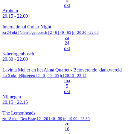
okt
Arnhem
20.15 - 22.00
International Guitar Night
za 24 okt |
's-hertogenbosch
|
2 - 6 | 40 - 65 jr |
20.30 - 22.00
za
24
okt
's-hertogenbosch
20.30 - 22.00
Lavinia Meijer en het Alma Quartet - Betoverende klankwereld
ma 5 okt |
Nijmegen
|
2 - 6 | 40 - 65 jr |
20.15 - 22.15
ma
5
okt
Nijmegen
20.15 - 22.15
The Lemonheads
zo 18 okt |
Den Haag
|
2 - 20 | 40 - 59 jr |
19.00 - 23.30
zo
18