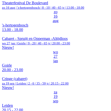
Theaterfestival De Boulevard
zo 16 aug |
's-hertogenbosch
|
8 - 10 | 40 - 65 jr |
13.00 - 18.00
zo
16
aug
's-hertogenbosch
13.00 - 18.00
Cabaret - Spruijt en Opperman -Altijdloos
wo 27 jan |
Goirle
|
9 - 20 | 40 - 65 jr |
20.00 - 23.00
Nieuw!
wo
27
jan
Goirle
20.00 - 23.00
Cringe (cabaret)
za 19 sep |
Leiden
|
2 - 6 | 35 - 59 jr |
20.15 - 22.00
Nieuw!
za
19
sep
Leiden
20.15 - 22.00