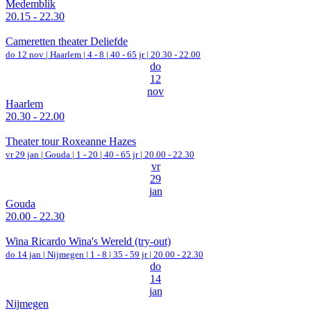
Medemblik
20.15 - 22.30
Cameretten theater Deliefde
do 12 nov |
Haarlem
|
4 - 8 | 40 - 65 jr |
20.30 - 22.00
do
12
nov
Haarlem
20.30 - 22.00
Theater tour Roxeanne Hazes
vr 29 jan |
Gouda
|
1 - 20 | 40 - 65 jr |
20.00 - 22.30
vr
29
jan
Gouda
20.00 - 22.30
Wina Ricardo Wina's Wereld (try-out)
do 14 jan |
Nijmegen
|
1 - 8 | 35 - 59 jr |
20.00 - 22.30
do
14
jan
Nijmegen