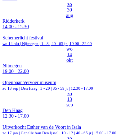
zo
30
aug
Ridderkerk
14.00 - 15.30
Schemerlicht festival
wo 14 okt |
Nijmegen
|
1 - 8 | 40 - 65 jr |
19.00 - 22.00
wo
14
okt
Nijmegen
19.00 - 22.00
Openbaar Vervoer museum
zo 13 sep |
Den Haag
|
3 - 20 | 35 - 59 jr |
12.30 - 17.00
zo
13
sep
Den Haag
12.30 - 17.00
Uitverkocht Esther van de Voort in Isala
zo 17 jan |
Capelle Aan Den Ijssel
|
10 - 12 | 40 - 65 jr |
15.00 - 17.00
zo