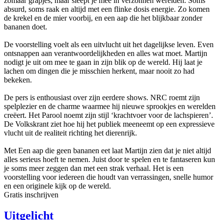
zomaar grapjes, maar sleept je mee in verzonnen werelden. Soms
absurd, soms raak en altijd met een flinke dosis energie. Zo komen
de krekel en de mier voorbij, en een aap die het blijkbaar zonder
bananen doet.
De voorstelling voelt als een uitvlucht uit het dagelijkse leven. Even
ontsnappen aan verantwoordelijkheden en alles wat moet. Martijn
nodigt je uit om mee te gaan in zijn blik op de wereld. Hij laat je
lachen om dingen die je misschien herkent, maar nooit zo had
bekeken.
De pers is enthousiast over zijn eerdere shows. NRC roemt zijn
spelplezier en de charme waarmee hij nieuwe sprookjes en werelden
creëert. Het Parool noemt zijn stijl ‘krachtvoer voor de lachspieren’.
De Volkskrant ziet hoe hij het publiek meeneemt op een expressieve
vlucht uit de realiteit richting het dierenrijk.
Met Een aap die geen bananen eet laat Martijn zien dat je niet altijd
alles serieus hoeft te nemen. Juist door te spelen en te fantaseren kun
je soms meer zeggen dan met een strak verhaal. Het is een
voorstelling voor iedereen die houdt van verrassingen, snelle humor
en een originele kijk op de wereld.
Gratis inschrijven
Uitgelicht