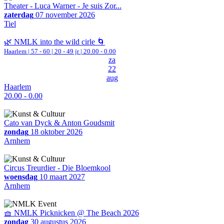
Theater - Luca Warner - Je suis Zor...
zaterdag
07 november 2026
Tiel
🌿 NMLK into the wild cirle 🌀
Haarlem
|
57 - 60 | 20 - 49 jr |
20.00 - 0.00
za
22
aug
Haarlem
20.00 - 0.00
Cato van Dyck & Anton Goudsmit
zondag
18 oktober 2026
Arnhem
Circus Treurdier - Die Bloemkool
woensdag
10 maart 2027
Arnhem
🧺 NMLK Picknicken @ The Beach 2026
zondag
30 augustus 2026