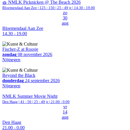
🧺 NMLK Picknicken @ The Beach 2026
Bloemendaal Aan Zee
|
125 - 150 | 25 - 49 jr |
14.30 - 19.00
zo
30
aug
Bloemendaal Aan Zee
14.30 - 19.00
Fischer-Z at Roosje
zondag
08 november 2026
Nijmegen
Beyond the Black
donderdag
24 september 2026
Nijmegen
NMLK Summer Movie Night
Den Haag
|
41 - 50 | 25 - 49 jr |
21.00 - 0.00
vr
14
aug
Den Haag
21.00 - 0.00