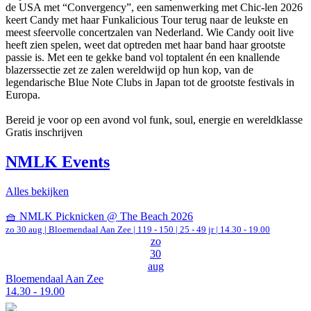
de USA met “Convergency”, een samenwerking met Chic-len 2026
keert Candy met haar Funkalicious Tour terug naar de leukste en
meest sfeervolle concertzalen van Nederland. Wie Candy ooit live
heeft zien spelen, weet dat optreden met haar band haar grootste
passie is. Met een te gekke band vol toptalent én een knallende
blazerssectie zet ze zalen wereldwijd op hun kop, van de
legendarische Blue Note Clubs in Japan tot de grootste festivals in
Europa.
Bereid je voor op een avond vol funk, soul, energie en wereldklasse
Gratis inschrijven
NMLK Events
Alles bekijken
🧺 NMLK Picknicken @ The Beach 2026
zo 30 aug |
Bloemendaal Aan Zee
|
119 - 150 | 25 - 49 jr |
14.30 - 19.00
zo
30
aug
Bloemendaal Aan Zee
14.30 - 19.00