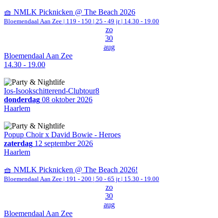
🧺 NMLK Picknicken @ The Beach 2026
Bloemendaal Aan Zee
|
119 - 150 | 25 - 49 jr |
14.30 - 19.00
zo
30
aug
Bloemendaal Aan Zee
14.30 - 19.00
Ios-Isookschitterend-Clubtour8
donderdag
08 oktober 2026
Haarlem
Popup Choir x David Bowie - Heroes
zaterdag
12 september 2026
Haarlem
🧺 NMLK Picknicken @ The Beach 2026!
Bloemendaal Aan Zee
|
191 - 200 | 50 - 65 jr |
15.30 - 19.00
zo
30
aug
Bloemendaal Aan Zee