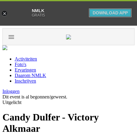
NMLK
DOWNLOAD APP
GRATIS
Activiteiten
Foto's
Ervaringen
Daarom NMLK
Inschrijven
Inloggen
Dit event is al begonnen/geweest.
Uitgelicht
Candy Dulfer - Victory
Alkmaar