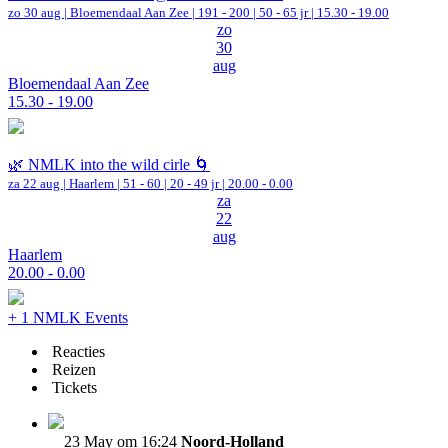
zo 30 aug |
Bloemendaal Aan Zee
|
191 - 200 | 50 - 65 jr |
15.30 - 19.00
zo
30
aug
Bloemendaal Aan Zee
15.30 - 19.00
🌿 NMLK into the wild cirle 🌀
za 22 aug |
Haarlem
|
51 - 60 | 20 - 49 jr |
20.00 - 0.00
za
22
aug
Haarlem
20.00 - 0.00
+ 1 NMLK Events
Reacties
Reizen
Tickets
23 May om 16:24
Noord-Holland