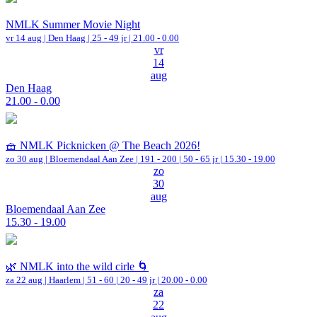
NMLK Summer Movie Night
vr 14 aug |
Den Haag
| 25 - 49 jr |
21.00 - 0.00
vr
14
aug
Den Haag
21.00 - 0.00
🧺 NMLK Picknicken @ The Beach 2026!
zo 30 aug |
Bloemendaal Aan Zee
|
191 - 200 | 50 - 65 jr |
15.30 - 19.00
zo
30
aug
Bloemendaal Aan Zee
15.30 - 19.00
🌿 NMLK into the wild cirle 🌀
za 22 aug |
Haarlem
|
51 - 60 | 20 - 49 jr |
20.00 - 0.00
za
22