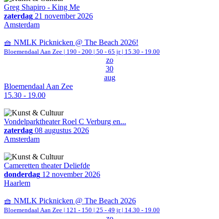
Greg Shapiro - King Me
zaterdag
21 november 2026
Amsterdam
🧺 NMLK Picknicken @ The Beach 2026!
Bloemendaal Aan Zee
|
190 - 200 | 50 - 65 jr |
15.30 - 19.00
zo
30
aug
Bloemendaal Aan Zee
15.30 - 19.00
Vondelparktheater Roel C Verburg en...
zaterdag
08 augustus 2026
Amsterdam
Cameretten theater Deliefde
donderdag
12 november 2026
Haarlem
🧺 NMLK Picknicken @ The Beach 2026
Bloemendaal Aan Zee
|
121 - 150 | 25 - 49 jr |
14.30 - 19.00
zo