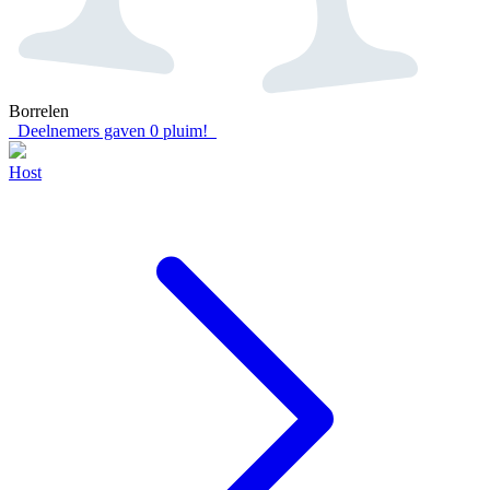
Borrelen
Deelnemers gaven
0
pluim!
Host