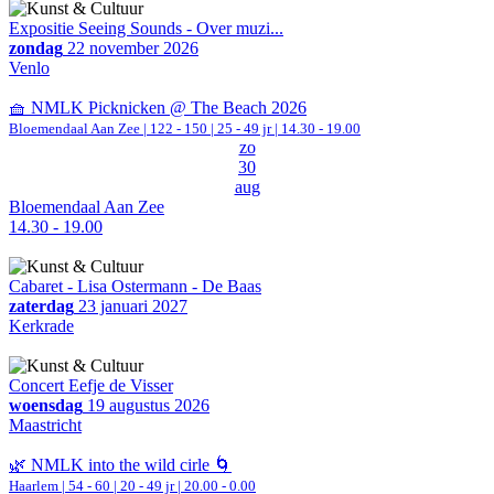
Expositie Seeing Sounds - Over muzi...
zondag
22 november 2026
Venlo
🧺 NMLK Picknicken @ The Beach 2026
Bloemendaal Aan Zee
|
122 - 150 | 25 - 49 jr |
14.30 - 19.00
zo
30
aug
Bloemendaal Aan Zee
14.30 - 19.00
Cabaret - Lisa Ostermann - De Baas
zaterdag
23 januari 2027
Kerkrade
Concert Eefje de Visser
woensdag
19 augustus 2026
Maastricht
🌿 NMLK into the wild cirle 🌀
Haarlem
|
54 - 60 | 20 - 49 jr |
20.00 - 0.00