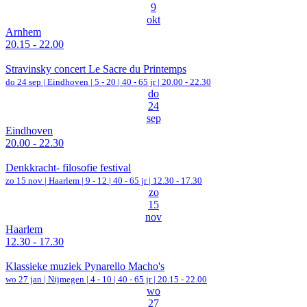
9
okt
Arnhem
20.15 - 22.00
Stravinsky concert Le Sacre du Printemps
do 24 sep |
Eindhoven
|
5 - 20 | 40 - 65 jr |
20.00 - 22.30
do
24
sep
Eindhoven
20.00 - 22.30
Denkkracht- filosofie festival
zo 15 nov |
Haarlem
|
9 - 12 | 40 - 65 jr |
12.30 - 17.30
zo
15
nov
Haarlem
12.30 - 17.30
Klassieke muziek Pynarello Macho's
wo 27 jan |
Nijmegen
|
4 - 10 | 40 - 65 jr |
20.15 - 22.00
wo
27