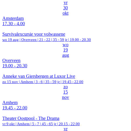
vr
30
okt
Amsterdam
17.30 - 4.00
Survivalexcursie voor volwassene
wo 19 aug |
Overveen
|
21 - 22 | 35 - 59 jr |
19.00 - 20.30
wo
19
aug
Overveen
19.00 - 20.30
Anneke van Giersbergen at Luxor Live
zo 15 nov |
Arnhem
|
3 - 6 | 35 - 59 jr |
19.45 - 22.00
zo
15
nov
Arnhem
19.45 - 22.00
Theater Oostpool - The Drama
vr 9 okt |
Arnhem
|
5 - 7 | 45 - 65 jr |
20.15 - 22.00
vr