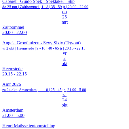
Cabaret - Guido Spek - Spektakel - Stip
do 25 mrt |
Zaltbommel
|
1 - 8 | 35 - 59 jr |
20.00 - 22.00
do
25
mrt
Zaltbommel
20.00 - 22.00
Angela Groothuizen - Sexy Sixty (Try-out)
vr 2 okt |
Heemstede
|
9 - 10 | 40 - 65 jr |
20.15 - 22.15
vr
2
okt
Heemstede
20.15 - 22.15
Amf 2026
za 24 okt |
Amsterdam
|
1 - 10 | 25 - 45 jr |
21.00 - 5.00
za
24
okt
Amsterdam
21.00 - 5.00
Henri Matisse tentoonstelling