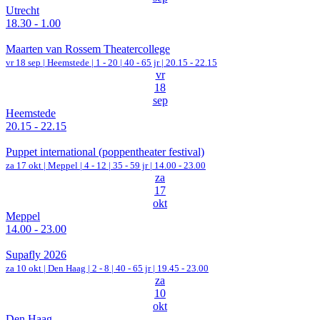
Utrecht
18.30 - 1.00
Maarten van Rossem Theatercollege
vr 18 sep |
Heemstede
|
1 - 20 | 40 - 65 jr |
20.15 - 22.15
vr
18
sep
Heemstede
20.15 - 22.15
Puppet international (poppentheater festival)
za 17 okt |
Meppel
|
4 - 12 | 35 - 59 jr |
14.00 - 23.00
za
17
okt
Meppel
14.00 - 23.00
Supafly 2026
za 10 okt |
Den Haag
|
2 - 8 | 40 - 65 jr |
19.45 - 23.00
za
10
okt
Den Haag