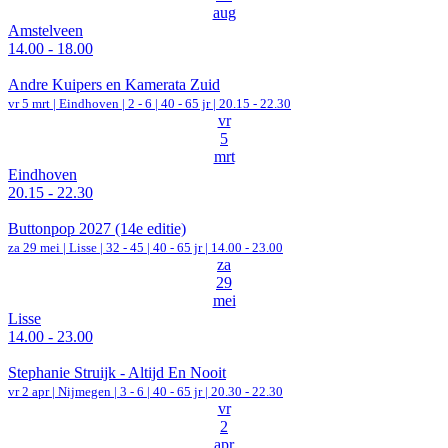
aug
Amstelveen
14.00 - 18.00
Andre Kuipers en Kamerata Zuid
vr 5 mrt |
Eindhoven
|
2 - 6 | 40 - 65 jr |
20.15 - 22.30
vr
5
mrt
Eindhoven
20.15 - 22.30
Buttonpop 2027 (14e editie)
za 29 mei |
Lisse
|
32 - 45 | 40 - 65 jr |
14.00 - 23.00
za
29
mei
Lisse
14.00 - 23.00
Stephanie Struijk - Altijd En Nooit
vr 2 apr |
Nijmegen
|
3 - 6 | 40 - 65 jr |
20.30 - 22.30
vr
2
apr