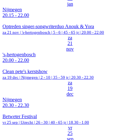
jan
Nijmegen
20.15 - 22.00
Optreden singer-songwriterduo Anouk & Yora
za 21 nov |
's-hertogenbosch
|
5 - 6 | 45 - 65 jr |
20.00 - 22.00
za
21
nov
's-hertogenbosch
20.00 - 22.00
Clean pete's kerstshow
za 19 dec |
Nijmegen
|
2 - 10 | 35 - 59 jr |
20.30 - 22.30
za
19
dec
Nijmegen
20.30 - 22.30
Betweter Festival
vr 25 sep |
Utrecht
|
26 - 30 | 40 - 65 jr |
18.30 - 1.00
vr
25
sep