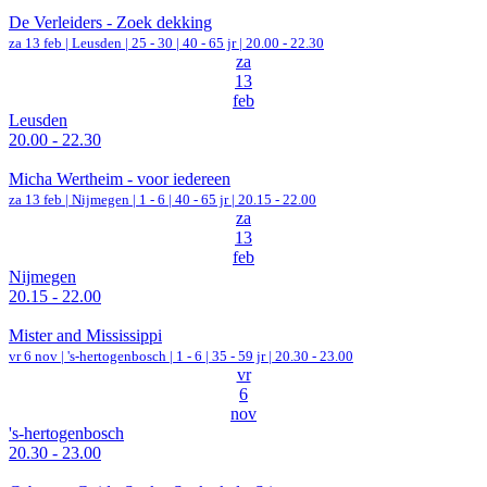
De Verleiders - Zoek dekking
za 13 feb |
Leusden
|
25 - 30 | 40 - 65 jr |
20.00 - 22.30
za
13
feb
Leusden
20.00 - 22.30
Micha Wertheim - voor iedereen
za 13 feb |
Nijmegen
|
1 - 6 | 40 - 65 jr |
20.15 - 22.00
za
13
feb
Nijmegen
20.15 - 22.00
Mister and Mississippi
vr 6 nov |
's-hertogenbosch
|
1 - 6 | 35 - 59 jr |
20.30 - 23.00
vr
6
nov
's-hertogenbosch
20.30 - 23.00