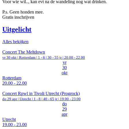
Voor wie wil.., kan evt na de wandeling nog wat drinken.
P.s. Geen honden mee.
Gratis inschrijven
Uitgelicht
Alles bekijken
Concert The Meltdown
vr 30 okt |
Rotterdam
|
1 - 6 | 30 - 55 jr |
20.00 - 22.00
vr
30
okt
Rotterdam
20.00 - 22.00
Concert Rpwl in Tivoli Utrecht (Progrock)
do 29 apr |
Utrecht
|
1 - 8 | 40 - 65 jr |
19.00 - 23.00
do
29
apr
Utrecht
19.00 - 23.00