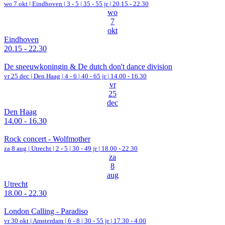
wo 7 okt |
Eindhoven
|
3 - 5 | 35 - 55 jr |
20.15 - 22.30
wo
7
okt
Eindhoven
20.15 - 22.30
De sneeuwkoningin & De dutch don't dance division
vr 25 dec |
Den Haag
|
4 - 6 | 40 - 65 jr |
14.00 - 16.30
vr
25
dec
Den Haag
14.00 - 16.30
Rock concert - Wolfmother
za 8 aug |
Utrecht
|
2 - 5 | 30 - 49 jr |
18.00 - 22.30
za
8
aug
Utrecht
18.00 - 22.30
London Calling - Paradiso
vr 30 okt |
Amsterdam
|
6 - 8 | 30 - 55 jr |
17.30 - 4.00