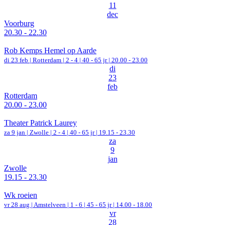
11
dec
Voorburg
20.30 - 22.30
Rob Kemps Hemel op Aarde
di 23 feb |
Rotterdam
|
2 - 4 | 40 - 65 jr |
20.00 - 23.00
di
23
feb
Rotterdam
20.00 - 23.00
Theater Patrick Laurey
za 9 jan |
Zwolle
|
2 - 4 | 40 - 65 jr |
19.15 - 23.30
za
9
jan
Zwolle
19.15 - 23.30
Wk roeien
vr 28 aug |
Amstelveen
|
1 - 6 | 45 - 65 jr |
14.00 - 18.00
vr
28