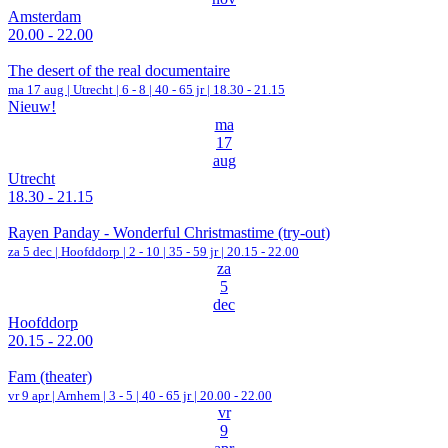
Amsterdam
20.00 - 22.00
The desert of the real documentaire
ma 17 aug |
Utrecht
|
6 - 8 | 40 - 65 jr |
18.30 - 21.15
Nieuw!
ma
17
aug
Utrecht
18.30 - 21.15
Rayen Panday - Wonderful Christmastime (try-out)
za 5 dec |
Hoofddorp
|
2 - 10 | 35 - 59 jr |
20.15 - 22.00
za
5
dec
Hoofddorp
20.15 - 22.00
Fam (theater)
vr 9 apr |
Arnhem
|
3 - 5 | 40 - 65 jr |
20.00 - 22.00
vr
9