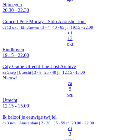
Nijmegen
20.30 - 22.30
Concert Pete Murray - Solo Acoustic Tour
di 13 okt |
Eindhoven
|
3 - 4 | 40 - 65 jr |
19.15 - 22.00
di
13
okt
Eindhoven
19.15 - 22.00
City Game Utrecht The Lost Archive
za 5 sep |
Utrecht
|
3 - 8 | 25 - 49 jr |
12.15 - 15.00
Nieuw!
za
5
sep
Utrecht
12.15 - 15.00
Ik beloof je eeuwige twijfel
di 3 nov |
Amsterdam
|
2 - 20 | 35 - 59 jr |
20.00 - 22.00
di
3
nov