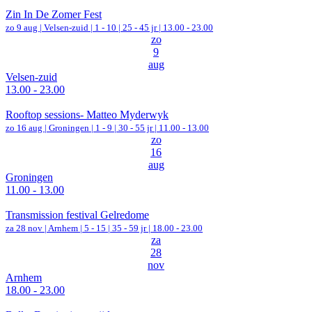
Zin In De Zomer Fest
zo 9 aug |
Velsen-zuid
|
1 - 10 | 25 - 45 jr |
13.00 - 23.00
zo
9
aug
Velsen-zuid
13.00 - 23.00
Rooftop sessions- Matteo Myderwyk
zo 16 aug |
Groningen
|
1 - 9 | 30 - 55 jr |
11.00 - 13.00
zo
16
aug
Groningen
11.00 - 13.00
Transmission festival Gelredome
za 28 nov |
Arnhem
|
5 - 15 | 35 - 59 jr |
18.00 - 23.00
za
28
nov
Arnhem
18.00 - 23.00