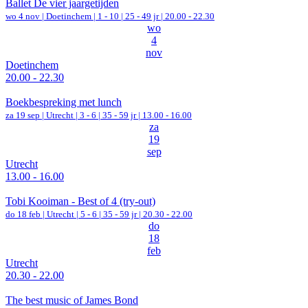
Ballet De vier jaargetijden
wo 4 nov |
Doetinchem
|
1 - 10 | 25 - 49 jr |
20.00 - 22.30
wo
4
nov
Doetinchem
20.00 - 22.30
Boekbespreking met lunch
za 19 sep |
Utrecht
|
3 - 6 | 35 - 59 jr |
13.00 - 16.00
za
19
sep
Utrecht
13.00 - 16.00
Tobi Kooiman - Best of 4 (try-out)
do 18 feb |
Utrecht
|
5 - 6 | 35 - 59 jr |
20.30 - 22.00
do
18
feb
Utrecht
20.30 - 22.00
The best music of James Bond