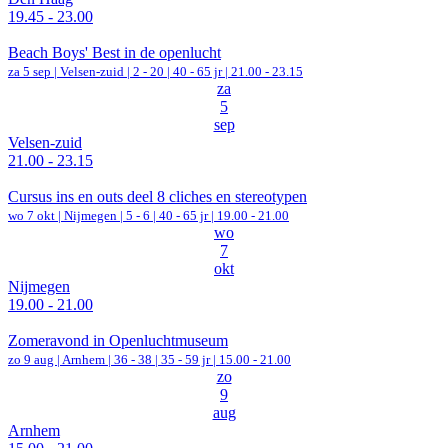
19.45 - 23.00
Beach Boys' Best in de openlucht
za 5 sep |
Velsen-zuid
|
2 - 20 | 40 - 65 jr |
21.00 - 23.15
za
5
sep
Velsen-zuid
21.00 - 23.15
Cursus ins en outs deel 8 cliches en stereotypen
wo 7 okt |
Nijmegen
|
5 - 6 | 40 - 65 jr |
19.00 - 21.00
wo
7
okt
Nijmegen
19.00 - 21.00
Zomeravond in Openluchtmuseum
zo 9 aug |
Arnhem
|
36 - 38 | 35 - 59 jr |
15.00 - 21.00
zo
9
aug
Arnhem