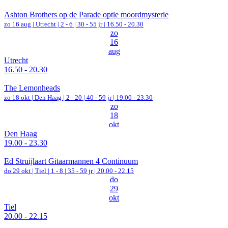
Ashton Brothers op de Parade optie moordmysterie
zo 16 aug |
Utrecht
|
2 - 6 | 30 - 55 jr |
16.50 - 20.30
zo
16
aug
Utrecht
16.50 - 20.30
The Lemonheads
zo 18 okt |
Den Haag
|
2 - 20 | 40 - 59 jr |
19.00 - 23.30
zo
18
okt
Den Haag
19.00 - 23.30
Ed Struijlaart Gitaarmannen 4 Continuum
do 29 okt |
Tiel
|
1 - 8 | 35 - 59 jr |
20.00 - 22.15
do
29
okt
Tiel
20.00 - 22.15