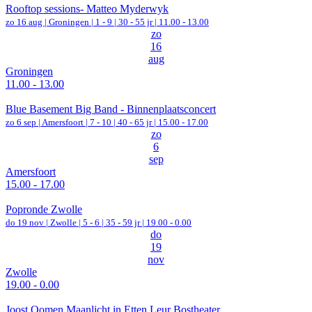
Rooftop sessions- Matteo Myderwyk
zo 16 aug |
Groningen
|
1 - 9 | 30 - 55 jr |
11.00 - 13.00
zo
16
aug
Groningen
11.00 - 13.00
Blue Basement Big Band - Binnenplaatsconcert
zo 6 sep |
Amersfoort
|
7 - 10 | 40 - 65 jr |
15.00 - 17.00
zo
6
sep
Amersfoort
15.00 - 17.00
Popronde Zwolle
do 19 nov |
Zwolle
|
5 - 6 | 35 - 59 jr |
19.00 - 0.00
do
19
nov
Zwolle
19.00 - 0.00
Joost Oomen Maanlicht in Etten Leur Bostheater