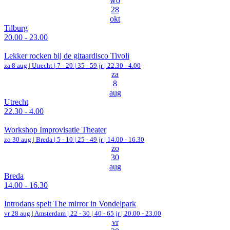
wo
28
okt
Tilburg
20.00 - 23.00
Lekker rocken bij de gitaardisco Tivoli
za 8 aug |
Utrecht
|
7 - 20 | 35 - 59 jr |
22.30 - 4.00
za
8
aug
Utrecht
22.30 - 4.00
Workshop Improvisatie Theater
zo 30 aug |
Breda
|
5 - 10 | 25 - 49 jr |
14.00 - 16.30
zo
30
aug
Breda
14.00 - 16.30
Introdans spelt The mirror in Vondelpark
vr 28 aug |
Amsterdam
|
22 - 30 | 40 - 65 jr |
20.00 - 23.00
vr