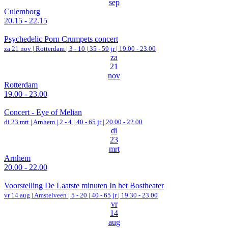
sep
Culemborg
20.15 - 22.15
Psychedelic Porn Crumpets concert
za 21 nov |
Rotterdam
|
3 - 10 | 35 - 59 jr |
19.00 - 23.00
za
21
nov
Rotterdam
19.00 - 23.00
Concert - Eye of Melian
di 23 mrt |
Arnhem
|
2 - 4 | 40 - 65 jr |
20.00 - 22.00
di
23
mrt
Arnhem
20.00 - 22.00
Voorstelling De Laatste minuten In het Bostheater
vr 14 aug |
Amstelveen
|
5 - 20 | 40 - 65 jr |
19.30 - 23.00
vr
14
aug