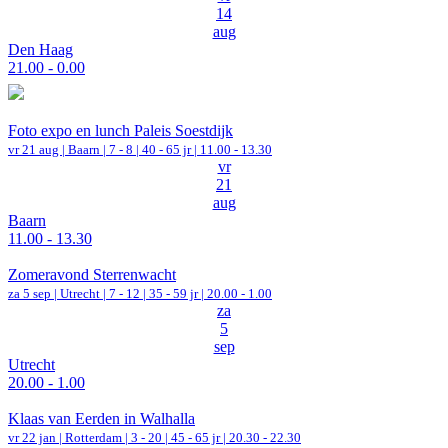
14
aug
Den Haag
21.00 - 0.00
Foto expo en lunch Paleis Soestdijk
vr 21 aug |
Baarn
|
7 - 8 | 40 - 65 jr |
11.00 - 13.30
vr
21
aug
Baarn
11.00 - 13.30
Zomeravond Sterrenwacht
za 5 sep |
Utrecht
|
7 - 12 | 35 - 59 jr |
20.00 - 1.00
za
5
sep
Utrecht
20.00 - 1.00
Klaas van Eerden in Walhalla
vr 22 jan |
Rotterdam
|
3 - 20 | 45 - 65 jr |
20.30 - 22.30