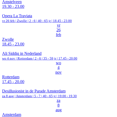
Amstelveen
19.30 - 23.00
Opera La Traviata
vr 26 feb |
Zwolle
|
2 - 6 | 40 - 65 jr |
18.45 - 23.00
vr
26
feb
Zwolle
18.45 - 23.00
Ali Siddiq in Nederland
wo 4 nov |
Rotterdam
|
2 - 6 | 35 - 59 jr |
17.45 - 20.00
wo
4
nov
Rotterdam
17.45 - 20.00
Desillusionist in de Parade Amsterdam
za 8 aug |
Amsterdam
|
5 - 7 | 40 - 65 jr |
19.00 - 19.30
za
8
aug
Amsterdam