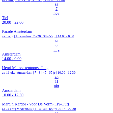
za
7
nov
Tiel
20.00 - 22.00
Parade Amsterdam
za 8 aug |
Amsterdam
|
2 - 20 | 30 - 55 jr |
14.00 - 0.00
za
8
aug
Amsterdam
14.00 - 0.00
Henri Matisse tentoonstelling
zo 11 okt |
Amsterdam
|
7 - 8 | 45 - 65 jr |
10.00 - 12.30
zo
11
okt
Amsterdam
10.00 - 12.30
Martijn Kardol - Voor De Vorm (Try-Out)
za 24 apr |
Medemblik
|
1 - 4 | 40 - 65 jr |
20.15 - 22.30