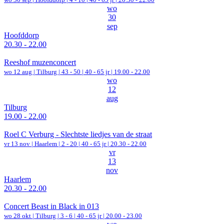
wo
30
sep
Hoofddorp
20.30 - 22.00
Reeshof muzenconcert
wo 12 aug |
Tilburg
|
43 - 50 | 40 - 65 jr |
19.00 - 22.00
wo
12
aug
Tilburg
19.00 - 22.00
Roel C Verburg - Slechtste liedjes van de straat
vr 13 nov |
Haarlem
|
2 - 20 | 40 - 65 jr |
20.30 - 22.00
vr
13
nov
Haarlem
20.30 - 22.00
Concert Beast in Black in 013
wo 28 okt |
Tilburg
|
3 - 6 | 40 - 65 jr |
20.00 - 23.00