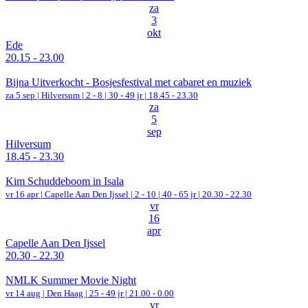
za
3
okt
Ede
20.15 - 23.00
Bijna Uitverkocht - Bosjesfestival met cabaret en muziek
za 5 sep |
Hilversum
|
2 - 8 | 30 - 49 jr |
18.45 - 23.30
za
5
sep
Hilversum
18.45 - 23.30
Kim Schuddeboom in Isala
vr 16 apr |
Capelle Aan Den Ijssel
|
2 - 10 | 40 - 65 jr |
20.30 - 22.30
vr
16
apr
Capelle Aan Den Ijssel
20.30 - 22.30
NMLK Summer Movie Night
vr 14 aug |
Den Haag
| 25 - 49 jr |
21.00 - 0.00
vr