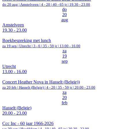
do 20 aug |
Amstelveen
|
4 - 20 | 40 - 65 jr |
19.30 - 23.00
do
20
aug
Amstelveen
19.30 - 23.00
Boekbespreking met lunch
za 19 sep |
Utrecht
|
3 - 6 | 35 - 59 jr |
13.00 - 16.00
za
19
sep
Utrecht
13.00 - 16.00
Concert Heather Nova in Hasselt (Belgie))
za 20 feb |
Hasselt (Belgie)
|
4 - 20 | 35 - 59 jr |
20.00 - 23.00
za
20
feb
Hasselt (Belgie)
20.00 - 23.00
Ccc Inc - 60 jaar 1966-2026
wo 30 sep |
Hoofddorp
|
4 - 10 | 40 - 65 jr |
20.30 - 22.00