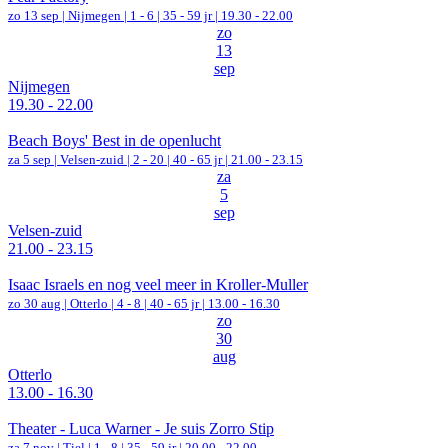
zo 13 sep |
Nijmegen
|
1 - 6 | 35 - 59 jr |
19.30 - 22.00
zo
13
sep
Nijmegen
19.30 - 22.00
Beach Boys' Best in de openlucht
za 5 sep |
Velsen-zuid
|
2 - 20 | 40 - 65 jr |
21.00 - 23.15
za
5
sep
Velsen-zuid
21.00 - 23.15
Isaac Israels en nog veel meer in Kroller-Muller
zo 30 aug |
Otterlo
|
4 - 8 | 40 - 65 jr |
13.00 - 16.30
zo
30
aug
Otterlo
13.00 - 16.30
Theater - Luca Warner - Je suis Zorro Stip
za 7 nov |
Tiel
|
1 - 8 | 35 - 59 jr |
20.00 - 22.00