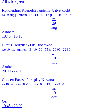
Alles bekijken
Rondleiding Koepelgevangenis- Uitverkocht
za 29 aug |
Arnhem
|
13 - 14 | 40 - 65 jr |
13.45 - 15.15
za
29
aug
Arnhem
13.45 - 15.15
Circus Treurdier - Die Bloemkool
wo 10 mrt |
Arnhem
|
3 - 10 | 30 - 55 jr |
20.00 - 22.30
wo
10
mrt
Arnhem
20.00 - 22.30
Concert Paceshifters play Nirvana
za 19 dec |
Oss
|
8 - 10 | 35 - 59 jr |
19.45 - 23.00
za
19
dec
Oss
19.45 - 23.00