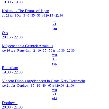
19.00 - 19.30
Kokubu - The Drums of Japan
do 21 jan |
Oss
|
3 - 6 | 35 - 59 jr |
20.15 - 22.30
do
21
jan
Oss
20.15 - 22.30
Miljoenennota Gesprek Arminius
wo 16 sep |
Rotterdam
|
2 - 10 | 35 - 59 jr |
19.30 - 22.30
wo
16
sep
Rotterdam
19.30 - 22.30
Vincent Dubois orgelconcert in Grote Kerk Dordrecht
wo 21 okt |
Dordrecht
|
5 - 16 | 40 - 65 jr |
20.00 - 21.00
wo
21
okt
Dordrecht
20.00 - 21.00