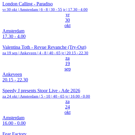
London Calling - Paradiso
vr 30 okt |
Amsterdam
|
6 - 8 | 30 - 55 jr |
17.30 - 4.00
vr
30
okt
Amsterdam
17.30 - 4.00
Valentina Toth - Revue Revanche (Try-Out)
za 19 sep |
Ankeveen
|
4 - 8 | 40 - 65 jr |
20.15 - 22.30
za
19
sep
Ankeveen
20.15 - 22.30
Speedy J presents Stoor Live - Ade 2026
za 24 okt |
Amsterdam
|
5 - 10 | 40 - 65 jr |
16.00 - 0.00
za
24
okt
Amsterdam
16.00 - 0.00
Fear Factory