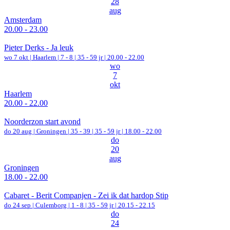
28
aug
Amsterdam
20.00 - 23.00
Pieter Derks - Ja leuk
wo 7 okt |
Haarlem
|
7 - 8 | 35 - 59 jr |
20.00 - 22.00
wo
7
okt
Haarlem
20.00 - 22.00
Noorderzon start avond
do 20 aug |
Groningen
|
35 - 39 | 35 - 59 jr |
18.00 - 22.00
do
20
aug
Groningen
18.00 - 22.00
Cabaret - Berit Companjen - Zei ik dat hardop Stip
do 24 sep |
Culemborg
|
1 - 8 | 35 - 59 jr |
20.15 - 22.15
do
24