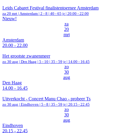
Leids Cabaret Festival finalistentoernee Amsterdam
za 20 mrt |
Amsterdam
|
2 - 8 | 40 - 65 jr |
20.00 - 22.00
Nieuw!
za
20
mrt
Amsterdam
20.00 - 22.00
Het grootste zwanenmeer
zo 30 aug |
Den Haag
|
5 - 10 | 35 - 59 jr |
14.00 - 16.45
zo
30
aug
Den Haag
14.00 - 16.45
Uitverkocht - Concert Manu Chao - probeer Ts
zo 30 aug |
Eindhoven
|
5 - 8 | 35 - 59 jr |
20.15 - 22.45
zo
30
aug
Eindhoven
20.15 - 22.45