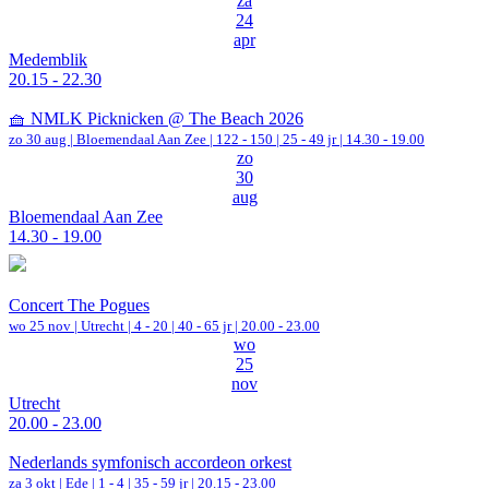
za
24
apr
Medemblik
20.15 - 22.30
🧺 NMLK Picknicken @ The Beach 2026
zo 30 aug |
Bloemendaal Aan Zee
|
122 - 150 | 25 - 49 jr |
14.30 - 19.00
zo
30
aug
Bloemendaal Aan Zee
14.30 - 19.00
Concert The Pogues
wo 25 nov |
Utrecht
|
4 - 20 | 40 - 65 jr |
20.00 - 23.00
wo
25
nov
Utrecht
20.00 - 23.00
Nederlands symfonisch accordeon orkest
za 3 okt |
Ede
|
1 - 4 | 35 - 59 jr |
20.15 - 23.00