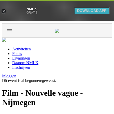
NMLK
DOWNLOAD APP
GRATIS
Activiteiten
Foto's
Ervaringen
Daarom NMLK
Inschrijven
Inloggen
Dit event is al begonnen/geweest.
Film - Nouvelle vague -
Nijmegen