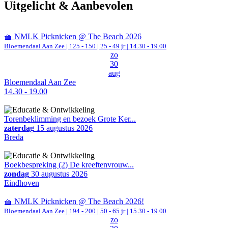
Uitgelicht & Aanbevolen
🧺 NMLK Picknicken @ The Beach 2026
Bloemendaal Aan Zee
|
125 - 150 | 25 - 49 jr |
14.30 - 19.00
zo
30
aug
Bloemendaal Aan Zee
14.30 - 19.00
Torenbeklimming en bezoek Grote Ker...
zaterdag
15 augustus 2026
Breda
Boekbespreking (2) De kreeftenvrouw...
zondag
30 augustus 2026
Eindhoven
🧺 NMLK Picknicken @ The Beach 2026!
Bloemendaal Aan Zee
|
194 - 200 | 50 - 65 jr |
15.30 - 19.00
zo