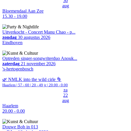
30
aug
Bloemendaal Aan Zee
15.30 - 19.00
Uitverkocht - Concert Manu Chao - p...
zondag
30 augustus 2026
Eindhoven
Optreden singer-songwriterduo Anouk...
zaterdag
21 november 2026
's-hertogenbosch
🌿 NMLK into the wild cirle 🌀
Haarlem
|
57 - 60 | 20 - 49 jr |
20.00 - 0.00
za
22
aug
Haarlem
20.00 - 0.00
Douwe Bob in 013