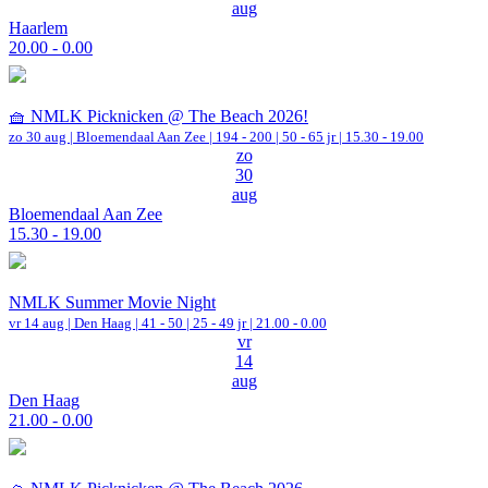
aug
Haarlem
20.00 - 0.00
🧺 NMLK Picknicken @ The Beach 2026!
zo 30 aug |
Bloemendaal Aan Zee
|
194 - 200 | 50 - 65 jr |
15.30 - 19.00
zo
30
aug
Bloemendaal Aan Zee
15.30 - 19.00
NMLK Summer Movie Night
vr 14 aug |
Den Haag
|
41 - 50 | 25 - 49 jr |
21.00 - 0.00
vr
14
aug
Den Haag
21.00 - 0.00