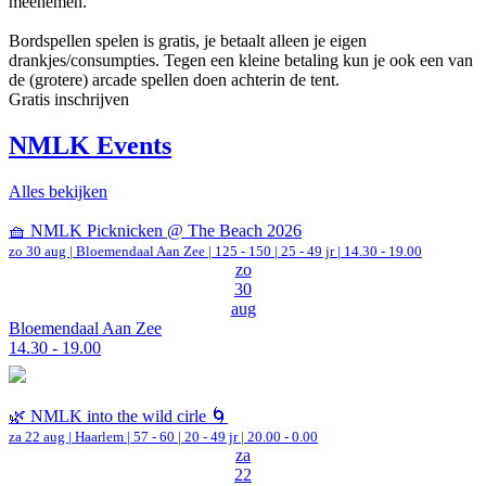
meenemen.
Bordspellen spelen is gratis, je betaalt alleen je eigen
drankjes/consumpties. Tegen een kleine betaling kun je ook een van
de (grotere) arcade spellen doen achterin de tent.
Gratis inschrijven
NMLK Events
Alles bekijken
🧺 NMLK Picknicken @ The Beach 2026
zo 30 aug |
Bloemendaal Aan Zee
|
125 - 150 | 25 - 49 jr |
14.30 - 19.00
zo
30
aug
Bloemendaal Aan Zee
14.30 - 19.00
🌿 NMLK into the wild cirle 🌀
za 22 aug |
Haarlem
|
57 - 60 | 20 - 49 jr |
20.00 - 0.00
za
22